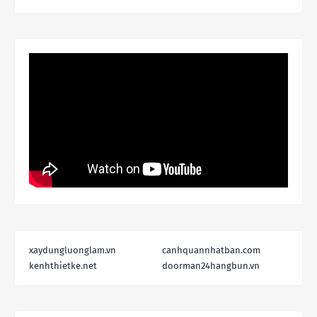
xaydungluonglam.vn
canhquannhatban.com
kenhthietke.net
doorman24hangbun.vn