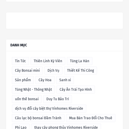
DANH MỤC
Tin Tức
Thiên Linh Kỳ Viên
Tùng La Hán
Cây Bonsai mini
Dịch Vụ
Thiết Kế Thi Công
Sản phẩm
Cây Hoa
Sanh xi
Tùng Nhật - Thông Nhật
Cây Ăn Trái Tạo Hình
uốn thế bonsai
Duy Tu Bảo Trì
dịch vụ đổi cây biệt thự Vinhomes Riverside
Câu lạc bộ bonsai Đầm Trành
Mua Bán Trao Đổi Cho Thuê
Phi Lao
thay cây phong thủy Vinhomes Riverside