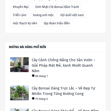
Khuyến Mại
Sinh Nhật Clb Bonsai Đầm Trành
Triển Lãm
hoàng anh mộc
hội duối việt nam
mộc thạch kỳ viên
tập đoàn triệu điền
NHỮNG BÀI ĐĂNG PHỔ BIẾN
Cây Cảnh Chống Nắng Cho Sân Vườn –
Giải Pháp Mát Mẻ, Xanh Mướt Quanh
Năm
08 tháng 7
Cây Bonsai Dáng Trực Lắc – Vẻ Đẹp Tự
Nhiên Trong Từng Đường Cong
19 tháng 6