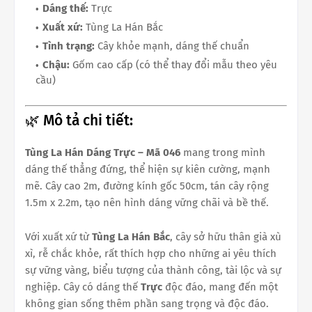
Dáng thế:
Trực
Xuất xứ:
Tùng La Hán Bắc
Tình trạng:
Cây khỏe mạnh, dáng thế chuẩn
Chậu:
Gốm cao cấp (có thể thay đổi mẫu theo yêu
cầu)
🌿 Mô tả chi tiết:
Tùng La Hán Dáng Trực – Mã 046
mang trong mình
dáng thế thẳng đứng, thể hiện sự kiên cường, mạnh
mẽ. Cây cao 2m, đường kính gốc 50cm, tán cây rộng
1.5m x 2.2m, tạo nên hình dáng vững chãi và bề thế.
Với xuất xứ từ
Tùng La Hán Bắc
, cây sở hữu thân già xù
xì, rễ chắc khỏe, rất thích hợp cho những ai yêu thích
sự vững vàng, biểu tượng của thành công, tài lộc và sự
nghiệp. Cây có dáng thế
Trực
độc đáo, mang đến một
không gian sống thêm phần sang trọng và độc đáo.