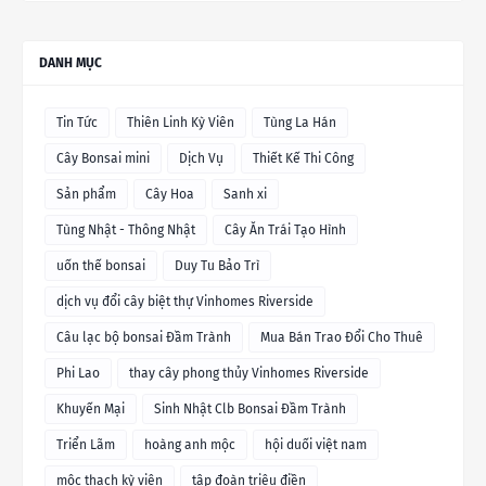
DANH MỤC
Tin Tức
Thiên Linh Kỳ Viên
Tùng La Hán
Cây Bonsai mini
Dịch Vụ
Thiết Kế Thi Công
Sản phẩm
Cây Hoa
Sanh xi
Tùng Nhật - Thông Nhật
Cây Ăn Trái Tạo Hình
uốn thế bonsai
Duy Tu Bảo Trì
dịch vụ đổi cây biệt thự Vinhomes Riverside
Câu lạc bộ bonsai Đầm Trành
Mua Bán Trao Đổi Cho Thuê
Phi Lao
thay cây phong thủy Vinhomes Riverside
Khuyến Mại
Sinh Nhật Clb Bonsai Đầm Trành
Triển Lãm
hoàng anh mộc
hội duối việt nam
mộc thạch kỳ viên
tập đoàn triệu điền