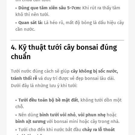
Dùng que tăm xiên sâu 5–7cm:
Khi rút ra thấy tăm
khô thì nên tưới.
Quan sát lá:
Lá héo rũ, mất độ bóng là dấu hiệu cây
cần nước.
4. Kỹ thuật tưới cây bonsai đúng
chuẩn
Tưới nước đúng cách sẽ giúp
cây không bị sốc nước,
tránh thối rễ
và duy trì được vẻ đẹp bonsai lâu dài.
Dưới đây là những lưu ý khi tưới:
Tưới đều toàn bộ bề mặt đất
, không tưới dồn một
chỗ.
Nên dùng
bình tưới vòi nhỏ
,
vòi phun nhẹ
hoặc
bình xịt sương
với bonsai mini hoặc cây trong nhà.
Tưới cho đến khi nước bắt đầu
chảy ra lỗ thoát