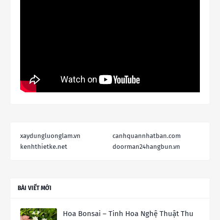
xaydungluonglam.vn
canhquannhatban.com
kenhthietke.net
doorman24hangbun.vn
BÀI VIẾT MỚI
Hoa Bonsai – Tinh Hoa Nghệ Thuật Thu