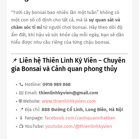
“Tưới cây bonsai bao nhiêu lần một tuần” không có
một con số cố định cho tất cả, mà là
sự quan sát và
chăm sóc tỉ mỉ
từ người chơi bonsai. Hãy theo dõi độ
ẩm đất, khí hậu và sức khỏe cây mỗi ngày, bạn sẽ dần
hiểu được nhu cầu riêng của từng chậu bonsai.
📌 Liên hệ Thiên Linh Kỳ Viên – Chuyên
gia Bonsai và Cảnh quan phong thủy
📞 Hotline:
0916 989 868
📧 Email:
thienlinhkyvien@gmail.com
🌐 Website:
www.thienlinhkyvien.com
📍 Địa chỉ:
888 Đường Cổ Linh, Long Biên, Hà Nội
📱 Fanpage:
facebook.com/canhquannhatban
📺 YouTube:
youtube.com/@thienlinhkyvien