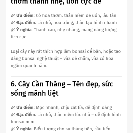
thơm thanh nhẹ, uốn cực dễ
🌿
Ưu điểm
: Có hoa thơm, thân mềm dễ uốn, lâu tàn
🌿
Đặc điểm
: Lá nhỏ, hoa trắng, thân tạo hình nhanh
🌿
Ý nghĩa
: Thanh cao, nhẹ nhàng, mang năng lượng
tích cực
Loại cây này rất thích hợp làm bonsai để bàn, hoặc tạo
dáng bonsai nghệ thuật – vừa dễ chăm, vừa có hoa
ngắm quanh năm.
6. Cây Cần Thăng – Tên đẹp, sức
sống mãnh liệt
🌿
Ưu điểm
: Mọc nhanh, chịu cắt tỉa, dễ định dáng
🌿
Đặc điểm
: Lá nhỏ, thân mềm lúc nhỏ – dễ định hình
bonsai mini
🌿
Ý nghĩa
: Biểu tượng cho sự thăng tiến, cầu tiến