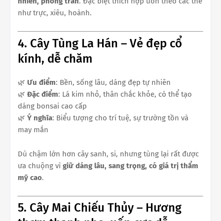
nhiên, phong trần
. Đặc biệt thích hợp uốn theo các thế
như trực, xiêu, hoành.
4. Cây Tùng La Hán – Vẻ đẹp cổ
kính, dễ chăm
🌿
Ưu điểm
: Bền, sống lâu, dáng đẹp tự nhiên
🌿
Đặc điểm
: Lá kim nhỏ, thân chắc khỏe, có thể tạo
dáng bonsai cao cấp
🌿
Ý nghĩa
: Biểu tượng cho trí tuệ, sự trường tồn và
may mắn
Dù chậm lớn hơn cây sanh, si, nhưng tùng lại rất được
ưa chuộng vì
giữ dáng lâu, sang trọng, có giá trị thẩm
mỹ cao
.
5. Cây Mai Chiếu Thủy – Hương