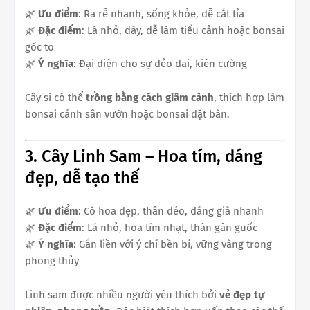
🌿
Ưu điểm
: Ra rễ nhanh, sống khỏe, dễ cắt tỉa
🌿
Đặc điểm
: Lá nhỏ, dày, dễ làm tiểu cảnh hoặc bonsai
gốc to
🌿
Ý nghĩa
: Đại diện cho sự dẻo dai, kiên cường
Cây si có thể
trồng bằng cách giâm cành
, thích hợp làm
bonsai cảnh sân vườn hoặc bonsai đặt bàn.
3. Cây Linh Sam – Hoa tím, dáng
đẹp, dễ tạo thế
🌿
Ưu điểm
: Có hoa đẹp, thân dẻo, dáng già nhanh
🌿
Đặc điểm
: Lá nhỏ, hoa tím nhạt, thân gân guốc
🌿
Ý nghĩa
: Gắn liền với ý chí bền bỉ, vững vàng trong
phong thủy
Linh sam được nhiều người yêu thích bởi
vẻ đẹp tự