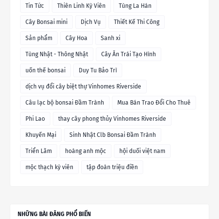
Tin Tức
Thiên Linh Kỳ Viên
Tùng La Hán
Cây Bonsai mini
Dịch Vụ
Thiết Kế Thi Công
Sản phẩm
Cây Hoa
Sanh xi
Tùng Nhật - Thông Nhật
Cây Ăn Trái Tạo Hình
uốn thế bonsai
Duy Tu Bảo Trì
dịch vụ đổi cây biệt thự Vinhomes Riverside
Câu lạc bộ bonsai Đầm Trành
Mua Bán Trao Đổi Cho Thuê
Phi Lao
thay cây phong thủy Vinhomes Riverside
Khuyến Mại
Sinh Nhật Clb Bonsai Đầm Trành
Triển Lãm
hoàng anh mộc
hội duối việt nam
mộc thạch kỳ viên
tập đoàn triệu điền
NHỮNG BÀI ĐĂNG PHỔ BIẾN