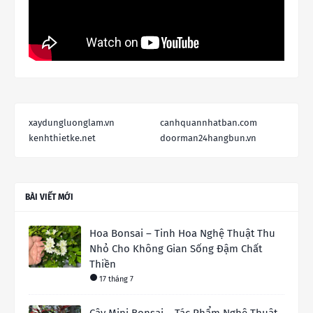
xaydungluonglam.vn
canhquannhatban.com
kenhthietke.net
doorman24hangbun.vn
BÀI VIẾT MỚI
Hoa Bonsai – Tinh Hoa Nghệ Thuật Thu
Nhỏ Cho Không Gian Sống Đậm Chất
Thiền
17 tháng 7