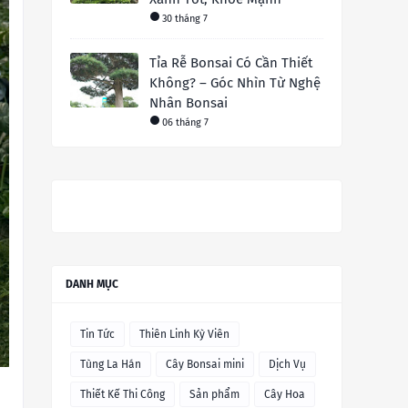
30 tháng 7
Tỉa Rễ Bonsai Có Cần Thiết
Không? – Góc Nhìn Từ Nghệ
Nhân Bonsai
06 tháng 7
DANH MỤC
Tin Tức
Thiên Linh Kỳ Viên
Tùng La Hán
Cây Bonsai mini
Dịch Vụ
Thiết Kế Thi Công
Sản phẩm
Cây Hoa