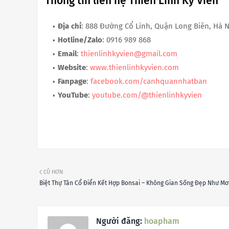
Thông tin liên hệ Thiên Linh Kỳ Viên
Địa chỉ
: 888 Đường Cổ Linh, Quận Long Biên, Hà 
Hotline/Zalo
: 0916 989 868
Email
:
thienlinhkyvien@gmail.com
Website
:
www.thienlinhkyvien.com
Fanpage
:
facebook.com/canhquannhatban
YouTube
:
youtube.com/@thienlinhkyvien
CŨ HƠN
Biệt Thự Tân Cổ Điển Kết Hợp Bonsai – Không Gian Sống Đẹp Như Mơ
Người đăng:
hoapham