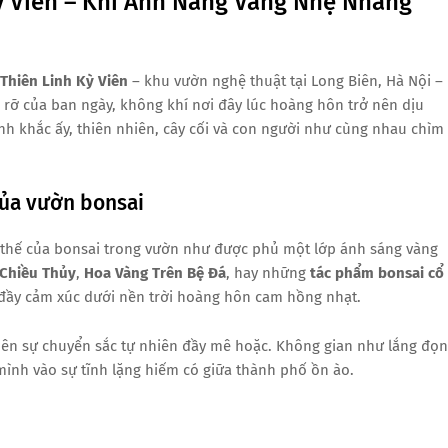
ỳ Viên – Khi Ánh Nắng Vàng Nhẹ Nhàng
Thiên Linh Kỳ Viên
– khu vườn nghệ thuật tại Long Biên, Hà Nội –
 rỡ của ban ngày, không khí nơi đây lúc hoàng hôn trở nên dịu
h khắc ấy, thiên nhiên, cây cối và con người như cùng nhau chìm
ủa vườn bonsai
 thế của bonsai trong vườn như được phủ một lớp ánh sáng vàng
 Chiều Thủy
,
Hoa Vàng Trên Bệ Đá
, hay những
tác phẩm bonsai cổ
 đầy cảm xúc dưới nền trời hoàng hôn cam hồng nhạt.
 nên sự chuyển sắc tự nhiên đầy mê hoặc. Không gian như lắng đọ
 mình vào sự tĩnh lặng hiếm có giữa thành phố ồn ào.