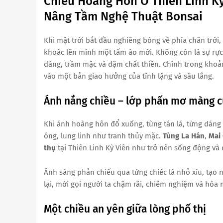
Chiều Hoàng Hôn Ở Thiên Linh K
Nâng Tầm Nghệ Thuật Bonsai
Khi mặt trời bắt đầu nghiêng bóng về phía chân trời,
khoác lên mình một tấm áo mới. Không còn là sự rực
dàng, trầm mặc và đậm chất thiền. Chính trong khoản
vào một bản giao hưởng của tĩnh lặng và sâu lắng.
Ánh nắng chiều – lớp phấn mơ màng c
Khi ánh hoàng hôn đổ xuống, từng tán lá, từng dáng
óng, lung linh như tranh thủy mặc.
Tùng La Hán
,
Mai
thụ
tại Thiên Linh Kỳ Viên như trở nên sống động và
Ánh sáng phản chiếu qua từng chiếc lá nhỏ xíu, tạo
lại, mời gọi người ta chậm rãi, chiêm nghiệm và hòa
Một chiều an yên giữa lòng phố thị