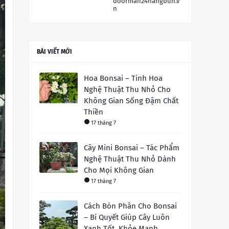
doorman24hangbun.v
n
BÀI VIẾT MỚI
Hoa Bonsai – Tinh Hoa
Nghệ Thuật Thu Nhỏ Cho
Không Gian Sống Đậm Chất
Thiền
17 tháng 7
Cây Mini Bonsai – Tác Phẩm
Nghệ Thuật Thu Nhỏ Dành
Cho Mọi Không Gian
17 tháng 7
Cách Bón Phân Cho Bonsai
– Bí Quyết Giúp Cây Luôn
Xanh Tốt, Khỏe Mạnh