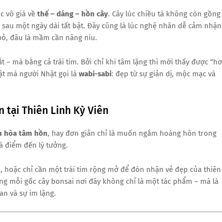
ọc vô giá về
thế – dáng – hồn cây
. Cây lúc chiều tà không còn gồng
sau một ngày dài tất bật. Đây cũng là lúc nghệ nhân dễ cảm nhận
bỏ, đâu là mầm cần nâng niu.
– mà bằng cả trái tim. Bởi chỉ khi tâm lặng thì mới thấy được “hơ
ật mà người Nhật gọi là
wabi-sabi
: đẹp từ sự giản dị, mộc mạc và
 tại Thiên Linh Kỳ Viên
u hòa tâm hồn
, hay đơn giản chỉ là muốn ngắm hoàng hôn trong
à điểm đến lý tưởng.
hoặc chỉ cần một trái tim rộng mở để đón nhận vẻ đẹp của thiên
ng mỗi gốc cây bonsai nơi đây không chỉ là một tác phẩm – mà là
an và sự im lặng.