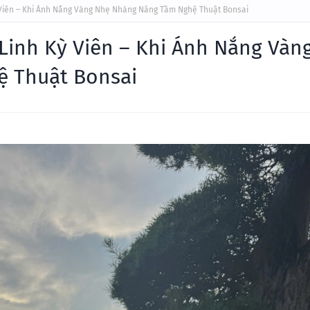
 Viên – Khi Ánh Nắng Vàng Nhẹ Nhàng Nâng Tầm Nghệ Thuật Bonsai
Linh Kỳ Viên – Khi Ánh Nắng Vàn
 Thuật Bonsai