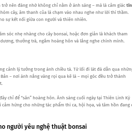
ên trở nên đáng nhớ không chỉ nằm ở ánh sáng – mà là cảm giác
tĩ
khóm cây, âm thanh của lá chạm vào nhau nghe như lời thì thầm.
 sự kết nối giữa con người và thiên nhiên.
ăm sóc nhẹ nhàng cho cây bonsai, hoặc đơn giản là khách tham
 dương, thưởng trà, ngắm hoàng hôn và lắng nghe chính mình.
ng cảnh lý tưởng trong ánh chiều tà. Từ lối đi lát đá dẫn qua nhữn
 Bản – nơi ánh nắng vàng rọi qua kẽ lá – mọi góc đều trở thành
t.
đây chỉ để “săn” hoàng hôn. Ánh sáng cuối ngày tại Thiên Linh Kỳ
 cảm hứng cho những tác phẩm thi ca, hội họa, và tâm hồn đang 
ho người yêu nghệ thuật bonsai