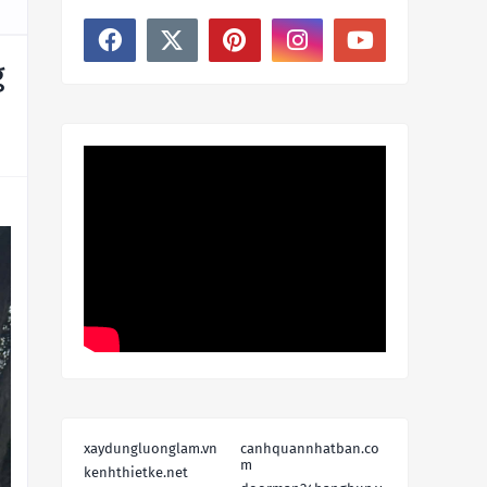
g
xaydungluonglam.vn
canhquannhatban.co
m
kenhthietke.net