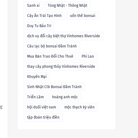
Sanh xi
Tùng Nhật - Thông Nhật
Cây Ăn Trái Tạo Hình
uốn thế bonsai
Duy Tu Bảo Trì
dịch vụ đổi cây biệt thự Vinhomes Riverside
Câu lạc bộ bonsai Đầm Trành
Mua Bán Trao Đổi Cho Thuê
Phi Lao
thay cây phong thủy Vinhomes Riverside
Khuyến Mại
Sinh Nhật Clb Bonsai Đầm Trành
Triển Lãm
hoàng anh mộc
ng
hội duối việt nam
mộc thạch kỳ viên
tập đoàn triệu điền