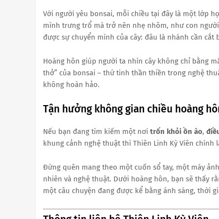
Với người yêu bonsai, mỗi chiều tại đây là một lớp h
mình trưng trổ mà trở nên nhẹ nhõm, như con người 
được sự chuyển mình của cây: đâu là nhánh cần cắt 
Hoàng hôn giúp người ta nhìn cây không chỉ bằng mắt 
thở” của bonsai – thứ tinh thần thiền trong nghệ thu
không hoàn hảo.
Tận hưởng không gian chiều hoàng hôn
Nếu bạn đang tìm kiếm một nơi
trốn khỏi ồn ào
,
điề
khung cảnh nghệ thuật thì Thiên Linh Kỳ Viên chính l
Đừng quên mang theo một cuốn sổ tay, một máy ảnh, 
nhiên và nghệ thuật. Dưới hoàng hôn, bạn sẽ thấy rằ
một câu chuyện đang được kể bằng ánh sáng, thời gi