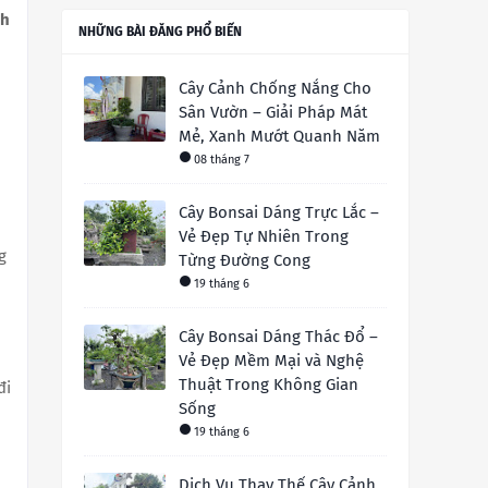
nh
NHỮNG BÀI ĐĂNG PHỔ BIẾN
Cây Cảnh Chống Nắng Cho
Sân Vườn – Giải Pháp Mát
Mẻ, Xanh Mướt Quanh Năm
08 tháng 7
Cây Bonsai Dáng Trực Lắc –
Vẻ Đẹp Tự Nhiên Trong
g
Từng Đường Cong
19 tháng 6
Cây Bonsai Dáng Thác Đổ –
Vẻ Đẹp Mềm Mại và Nghệ
Thuật Trong Không Gian
đi
Sống
19 tháng 6
Dịch Vụ Thay Thế Cây Cảnh