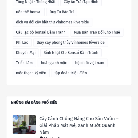
Tùng Nhật - Thông Nhật
Cây Ăn Trái Tạo Hình
uốn thế bonsai
Duy Tu Bảo Trì
dịch vụ đổi cây biệt thự Vinhomes Riverside
Câu lạc bộ bonsai Đầm Trành
Mua Bán Trao Đổi Cho Thuê
Phi Lao
thay cây phong thủy Vinhomes Riverside
Khuyến Mại
Sinh Nhật Clb Bonsai Đầm Trành
Triển Lãm
hoàng anh mộc
hội duối việt nam
mộc thạch kỳ viên
tập đoàn triệu điền
NHỮNG BÀI ĐĂNG PHỔ BIẾN
Cây Cảnh Chống Nắng Cho Sân Vườn –
Giải Pháp Mát Mẻ, Xanh Mướt Quanh
Năm