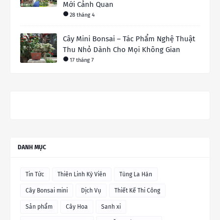
Mới Cảnh Quan
28 tháng 4
Cây Mini Bonsai – Tác Phẩm Nghệ Thuật
Thu Nhỏ Dành Cho Mọi Không Gian
17 tháng 7
DANH MỤC
Tin Tức
Thiên Linh Kỳ Viên
Tùng La Hán
Cây Bonsai mini
Dịch Vụ
Thiết Kế Thi Công
Sản phẩm
Cây Hoa
Sanh xi