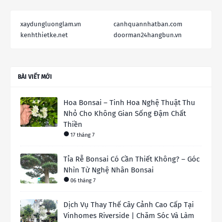
xaydungluonglam.vn
canhquannhatban.com
kenhthietke.net
doorman24hangbun.vn
BÀI VIẾT MỚI
Hoa Bonsai – Tinh Hoa Nghệ Thuật Thu
Nhỏ Cho Không Gian Sống Đậm Chất
Thiền
17 tháng 7
Tỉa Rễ Bonsai Có Cần Thiết Không? – Góc
Nhìn Từ Nghệ Nhân Bonsai
06 tháng 7
Dịch Vụ Thay Thế Cây Cảnh Cao Cấp Tại
Vinhomes Riverside | Chăm Sóc Và Làm