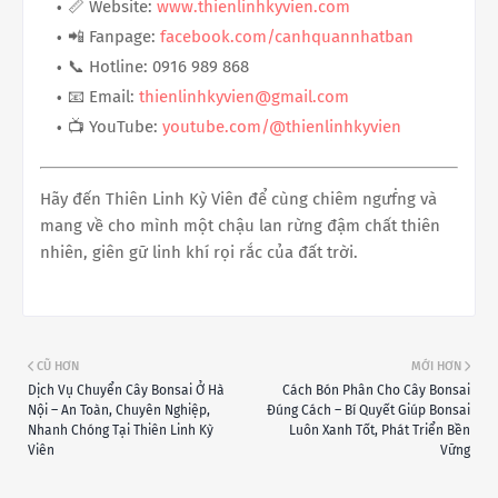
📏 Website:
www.thienlinhkyvien.com
📲 Fanpage:
facebook.com/canhquannhatban
📞 Hotline: 0916 989 868
📧 Email:
thienlinhkyvien@gmail.com
📺 YouTube:
youtube.com/@thienlinhkyvien
Hãy đến Thiên Linh Kỳ Viên để cùng chiêm ngưḟng và
mang về cho mình một chậu lan rừng đậm chất thiên
nhiên, giên gữ linh khí rọi rắc của đất trời.
CŨ HƠN
MỚI HƠN
Dịch Vụ Chuyển Cây Bonsai Ở Hà
Cách Bón Phân Cho Cây Bonsai
Nội – An Toàn, Chuyên Nghiệp,
Đúng Cách – Bí Quyết Giúp Bonsai
Nhanh Chóng Tại Thiên Linh Kỳ
Luôn Xanh Tốt, Phát Triển Bền
Viên
Vững