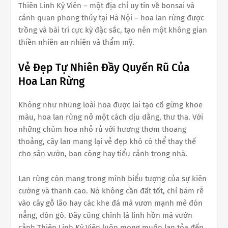
Thiên Linh Kỳ Viên – một địa chỉ uy tín về bonsai và
cảnh quan phong thủy tại Hà Nội – hoa lan rừng được
trồng và bài trí cực kỳ đặc sắc, tạo nên một không gian
thiền nhiên an nhiên và thẩm mỹ.
Vẻ Đẹp Tự Nhiên Đầy Quyến Rũ Của
Hoa Lan Rừng
Không như những loài hoa được lai tạo cố gừng khoe
màu, hoa lan rừng nở một cách dịu dằng, thư tha. Với
những chùm hoa nhỏ rủ với hương thơm thoang
thoảng, cây lan mang lại vẻ đẹp khó có thể thay thế
cho sân vườn, ban công hay tiểu cảnh trong nhà.
Lan rừng còn mang trong mình biểu tượng của sự kiên
cường và thanh cao. Nó không cần đất tốt, chỉ bám rễ
vào cây gỗ lão hay các khe đá mà vươn mạnh mẽ đón
nẳng, đón gó. Đây cũng chính là linh hồn mà vườn
cảnh Thiên Linh Kỳ Viên luôn mong muốn lan tỏa đến