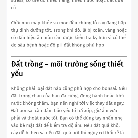
stress, có thể do thiếu nắng, thiếu nước hoặc đất quá
cũ
Chồi non mập khỏe và mọc đều chứng tỏ cây đang hấp
thụ dinh dưỡng tốt. Trong khi đó, lá bị xoăn, vàng hoặc
có dấu hiệu ăn mòn cần được kiểm tra kỹ hơn vì có thể
do sâu bệnh hoặc độ pH đất không phù hợp
Đất trồng – môi trường sống thiết
yếu
Không phải loại đất nào cũng phù hợp cho bonsai. Nếu
đất trong chậu của bạn đã cứng, đóng bánh hoặc tưới
nước không thấm, bạn nên nghĩ tới việc thay đất ngay.
Đất bonsai cần đảm bảo yếu tố tơi xốp, giữ ẩm vừa
phải và thoát nước tốt. Bạn có thể dùng tay nhấn nhẹ
vào bề mặt đất để kiểm tra độ ẩm. Nếu đất quá khô,
cây dễ bị héo và nếu đất quá ướt thì nguy cơ thối rễ là