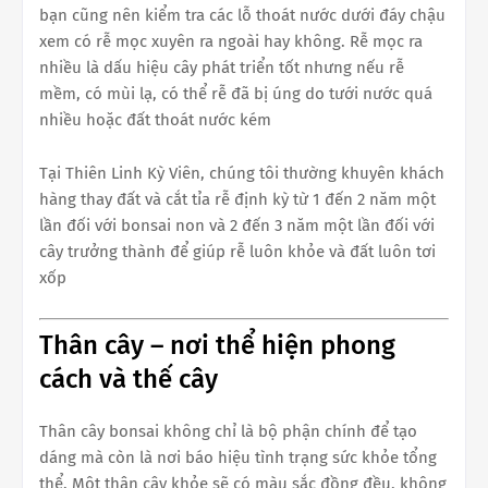
bạn cũng nên kiểm tra các lỗ thoát nước dưới đáy chậu
xem có rễ mọc xuyên ra ngoài hay không. Rễ mọc ra
nhiều là dấu hiệu cây phát triển tốt nhưng nếu rễ
mềm, có mùi lạ, có thể rễ đã bị úng do tưới nước quá
nhiều hoặc đất thoát nước kém
Tại Thiên Linh Kỳ Viên, chúng tôi thường khuyên khách
hàng thay đất và cắt tỉa rễ định kỳ từ 1 đến 2 năm một
lần đối với bonsai non và 2 đến 3 năm một lần đối với
cây trưởng thành để giúp rễ luôn khỏe và đất luôn tơi
xốp
Thân cây – nơi thể hiện phong
cách và thế cây
Thân cây bonsai không chỉ là bộ phận chính để tạo
dáng mà còn là nơi báo hiệu tình trạng sức khỏe tổng
thể. Một thân cây khỏe sẽ có màu sắc đồng đều, không