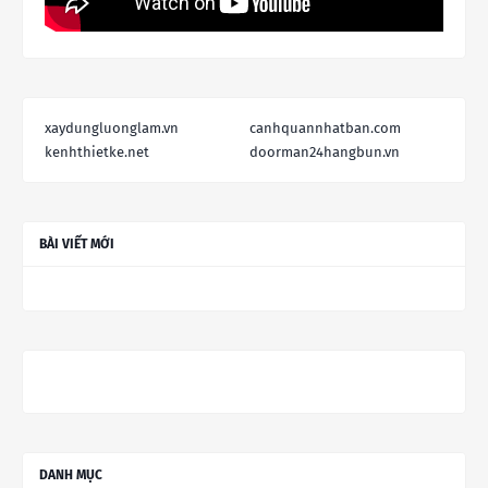
xaydungluonglam.vn
canhquannhatban.com
kenhthietke.net
doorman24hangbun.vn
BÀI VIẾT MỚI
DANH MỤC