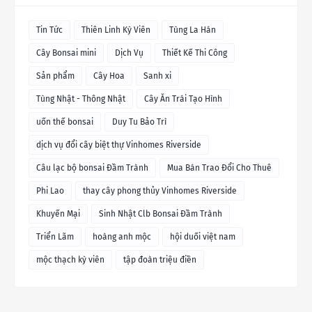
Tin Tức
Thiên Linh Kỳ Viên
Tùng La Hán
Cây Bonsai mini
Dịch Vụ
Thiết Kế Thi Công
Sản phẩm
Cây Hoa
Sanh xi
Tùng Nhật - Thông Nhật
Cây Ăn Trái Tạo Hình
uốn thế bonsai
Duy Tu Bảo Trì
dịch vụ đổi cây biệt thự Vinhomes Riverside
Câu lạc bộ bonsai Đầm Trành
Mua Bán Trao Đổi Cho Thuê
Phi Lao
thay cây phong thủy Vinhomes Riverside
Khuyến Mại
Sinh Nhật Clb Bonsai Đầm Trành
Triển Lãm
hoàng anh mộc
hội duối việt nam
mộc thạch kỳ viên
tập đoàn triệu điền