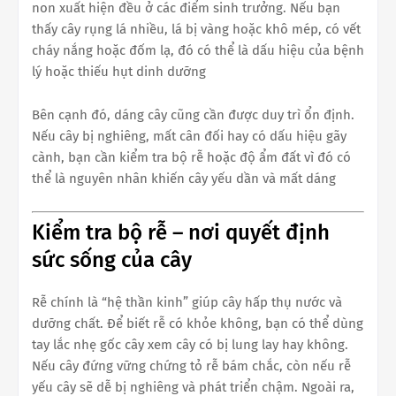
non xuất hiện đều ở các điểm sinh trưởng. Nếu bạn
thấy cây rụng lá nhiều, lá bị vàng hoặc khô mép, có vết
cháy nắng hoặc đốm lạ, đó có thể là dấu hiệu của bệnh
lý hoặc thiếu hụt dinh dưỡng
Bên cạnh đó, dáng cây cũng cần được duy trì ổn định.
Nếu cây bị nghiêng, mất cân đối hay có dấu hiệu gãy
cành, bạn cần kiểm tra bộ rễ hoặc độ ẩm đất vì đó có
thể là nguyên nhân khiến cây yếu dần và mất dáng
Kiểm tra bộ rễ – nơi quyết định
sức sống của cây
Rễ chính là “hệ thần kinh” giúp cây hấp thụ nước và
dưỡng chất. Để biết rễ có khỏe không, bạn có thể dùng
tay lắc nhẹ gốc cây xem cây có bị lung lay hay không.
Nếu cây đứng vững chứng tỏ rễ bám chắc, còn nếu rễ
yếu cây sẽ dễ bị nghiêng và phát triển chậm. Ngoài ra,