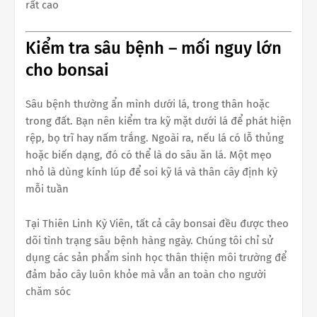
rất cao
Kiểm tra sâu bệnh – mối nguy lớn
cho bonsai
Sâu bệnh thường ẩn mình dưới lá, trong thân hoặc
trong đất. Bạn nên kiểm tra kỹ mặt dưới lá để phát hiện
rệp, bọ trĩ hay nấm trắng. Ngoài ra, nếu lá có lỗ thủng
hoặc biến dạng, đó có thể là do sâu ăn lá. Một mẹo
nhỏ là dùng kính lúp để soi kỹ lá và thân cây định kỳ
mỗi tuần
Tại Thiên Linh Kỳ Viên, tất cả cây bonsai đều được theo
dõi tình trạng sâu bệnh hàng ngày. Chúng tôi chỉ sử
dụng các sản phẩm sinh học thân thiện môi trường để
đảm bảo cây luôn khỏe mà vẫn an toàn cho người
chăm sóc