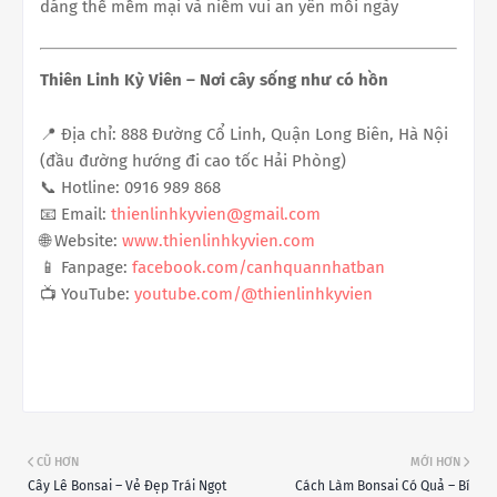
dáng thế mềm mại và niềm vui an yên mỗi ngày
Thiên Linh Kỳ Viên – Nơi cây sống như có hồn
📍 Địa chỉ: 888 Đường Cổ Linh, Quận Long Biên, Hà Nội
(đầu đường hướng đi cao tốc Hải Phòng)
📞 Hotline: 0916 989 868
📧 Email:
thienlinhkyvien@gmail.com
🌐 Website:
www.thienlinhkyvien.com
📱 Fanpage:
facebook.com/canhquannhatban
📺 YouTube:
youtube.com/@thienlinhkyvien
CŨ HƠN
MỚI HƠN
Cây Lê Bonsai – Vẻ Đẹp Trái Ngọt
Cách Làm Bonsai Có Quả – Bí