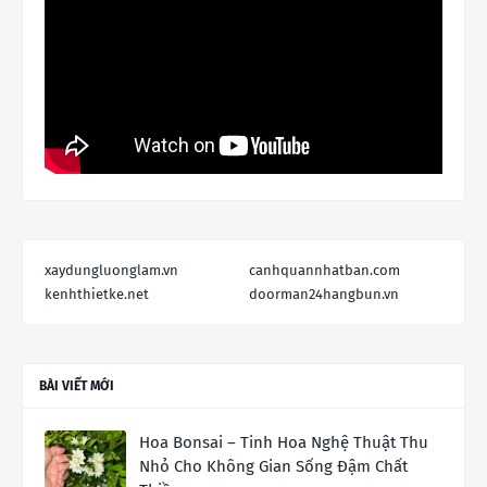
xaydungluonglam.vn
canhquannhatban.com
kenhthietke.net
doorman24hangbun.vn
BÀI VIẾT MỚI
Hoa Bonsai – Tinh Hoa Nghệ Thuật Thu
Nhỏ Cho Không Gian Sống Đậm Chất