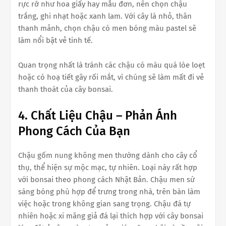
rực rỡ như hoa giấy hay mẫu đơn, nên chọn chậu
trắng, ghi nhạt hoặc xanh lam. Với cây lá nhỏ, thân
thanh mảnh, chọn chậu có men bóng màu pastel sẽ
làm nổi bật vẻ tinh tế.
Quan trọng nhất là tránh các chậu có màu quá lòe loẹt
hoặc có hoạ tiết gây rối mắt, vì chúng sẽ làm mất đi vẻ
thanh thoát của cây bonsai.
4. Chất Liệu Chậu – Phản Ánh
Phong Cách Của Bạn
Chậu gốm nung không men thường dành cho cây cổ
thụ, thể hiện sự mộc mạc, tự nhiên. Loại này rất hợp
với bonsai theo phong cách Nhật Bản. Chậu men sứ
sáng bóng phù hợp để trưng trong nhà, trên bàn làm
việc hoặc trong không gian sang trọng. Chậu đá tự
nhiên hoặc xi măng giả đá lại thích hợp với cây bonsai