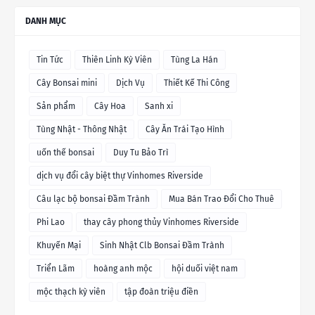
DANH MỤC
Tin Tức
Thiên Linh Kỳ Viên
Tùng La Hán
Cây Bonsai mini
Dịch Vụ
Thiết Kế Thi Công
Sản phẩm
Cây Hoa
Sanh xi
Tùng Nhật - Thông Nhật
Cây Ăn Trái Tạo Hình
uốn thế bonsai
Duy Tu Bảo Trì
dịch vụ đổi cây biệt thự Vinhomes Riverside
Câu lạc bộ bonsai Đầm Trành
Mua Bán Trao Đổi Cho Thuê
Phi Lao
thay cây phong thủy Vinhomes Riverside
Khuyến Mại
Sinh Nhật Clb Bonsai Đầm Trành
Triển Lãm
hoàng anh mộc
hội duối việt nam
mộc thạch kỳ viên
tập đoàn triệu điền