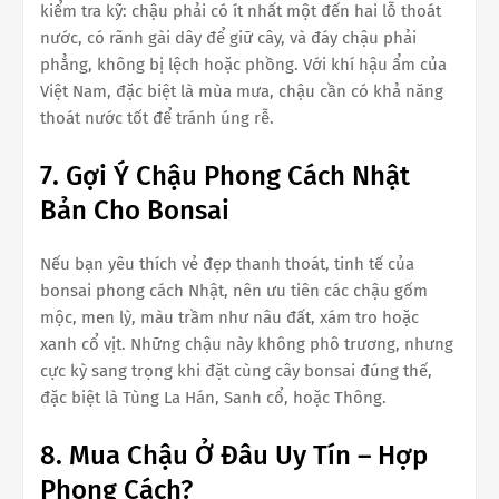
kiểm tra kỹ: chậu phải có ít nhất một đến hai lỗ thoát
nước, có rãnh gài dây để giữ cây, và đáy chậu phải
phẳng, không bị lệch hoặc phồng. Với khí hậu ẩm của
Việt Nam, đặc biệt là mùa mưa, chậu cần có khả năng
thoát nước tốt để tránh úng rễ.
7. Gợi Ý Chậu Phong Cách Nhật
Bản Cho Bonsai
Nếu bạn yêu thích vẻ đẹp thanh thoát, tinh tế của
bonsai phong cách Nhật, nên ưu tiên các chậu gốm
mộc, men lỳ, màu trầm như nâu đất, xám tro hoặc
xanh cổ vịt. Những chậu này không phô trương, nhưng
cực kỳ sang trọng khi đặt cùng cây bonsai đúng thế,
đặc biệt là Tùng La Hán, Sanh cổ, hoặc Thông.
8. Mua Chậu Ở Đâu Uy Tín – Hợp
Phong Cách?