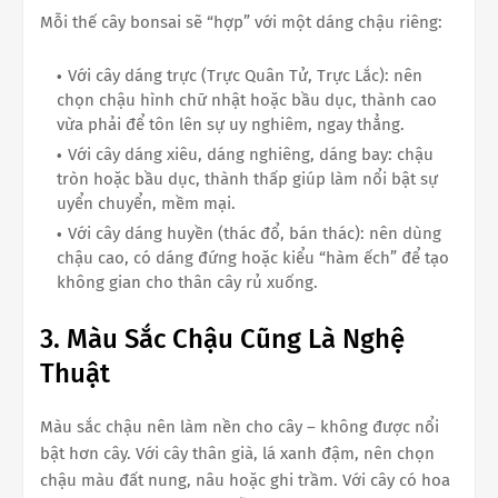
Mỗi thế cây bonsai sẽ “hợp” với một dáng chậu riêng:
Với cây dáng trực (Trực Quân Tử, Trực Lắc): nên
chọn chậu hình chữ nhật hoặc bầu dục, thành cao
vừa phải để tôn lên sự uy nghiêm, ngay thẳng.
Với cây dáng xiêu, dáng nghiêng, dáng bay: chậu
tròn hoặc bầu dục, thành thấp giúp làm nổi bật sự
uyển chuyển, mềm mại.
Với cây dáng huyền (thác đổ, bán thác): nên dùng
chậu cao, có dáng đứng hoặc kiểu “hàm ếch” để tạo
không gian cho thân cây rủ xuống.
3. Màu Sắc Chậu Cũng Là Nghệ
Thuật
Màu sắc chậu nên làm nền cho cây – không được nổi
bật hơn cây. Với cây thân già, lá xanh đậm, nên chọn
chậu màu đất nung, nâu hoặc ghi trầm. Với cây có hoa