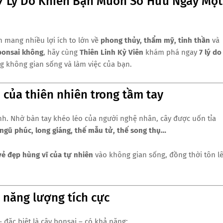
 7 Lý Do Khiến Bạn Muốn Sở Hữu Ngay Một
n mang nhiều lợi ích to lớn về
phong thủy, thẩm mỹ, tinh thần
và
bonsai không
, hãy cùng
Thiên Linh Kỳ Viên
khám phá ngay
7 lý do
g không gian sống và làm việc của bạn.
ỏ của thiên nhiên trong tầm tay
nh. Nhờ bàn tay khéo léo của người nghệ nhân, cây được uốn tỉa
 ngũ phúc, long giáng, thế mẫu tử, thế song thụ…
vẻ đẹp hùng vĩ của tự nhiên
vào không gian sống, đồng thời tôn l
à năng lượng tích cực
đặc biệt là cây bonsai – có khả năng: