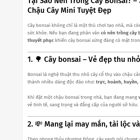
Tại Sao Nên Trồng Cây Bonsai? –
Chậu Cây Mini Tuyệt Đẹp
Cây bonsai không chỉ là một thú chơi tao nhã, mà cò
sức khỏe. Nếu bạn đang phân vân
có nên trồng cây 
thuyết phục
khiến cây bonsai xứng đáng có mặt tron
1. 🌳 Cây bonsai – Vẻ đẹp thu nh
Bonsai là nghệ thuật thu nhỏ cây cổ thụ vào chậu cả
thành nhiều dáng độc đáo như:
trực, hoành, huyền,
Khi đặt một chậu bonsai trong nhà, bạn đang mang
vẻ tinh tế, sang trọng và đẳng cấp của người sở hữu.
2. 💸 Mang lại may mắn, tài lộc v
Theo phong thủy phương Đông, cây xanh nói chung – 