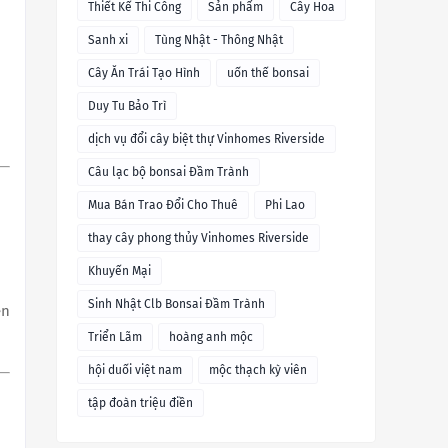
Thiết Kế Thi Công
Sản phẩm
Cây Hoa
Sanh xi
Tùng Nhật - Thông Nhật
Cây Ăn Trái Tạo Hình
uốn thế bonsai
Duy Tu Bảo Trì
dịch vụ đổi cây biệt thự Vinhomes Riverside
Câu lạc bộ bonsai Đầm Trành
Mua Bán Trao Đổi Cho Thuê
Phi Lao
thay cây phong thủy Vinhomes Riverside
Khuyến Mại
Sinh Nhật Clb Bonsai Đầm Trành
ên
Triển Lãm
hoàng anh mộc
hội duối việt nam
mộc thạch kỳ viên
tập đoàn triệu điền