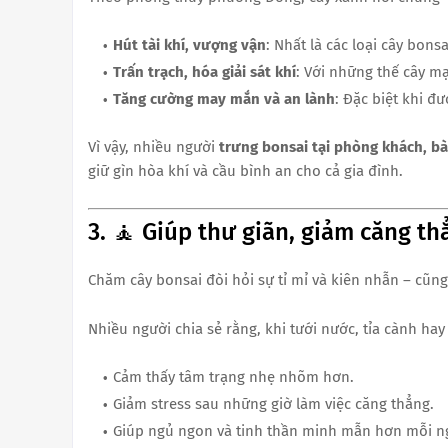
Hút tài khí, vượng vận
: Nhất là các loại cây bons
Trấn trạch, hóa giải sát khí
: Với những thế cây m
Tăng cường may mắn và an lành
: Đặc biệt khi đ
Vì vậy, nhiều người
trưng bonsai tại phòng khách, b
giữ gìn hòa khí và cầu bình an cho cả gia đình.
3. 🧘 Giúp thư giãn, giảm căng th
Chăm cây bonsai đòi hỏi sự tỉ mỉ và kiên nhẫn – cũng
Nhiều người chia sẻ rằng, khi tưới nước, tỉa cành h
Cảm thấy tâm trạng nhẹ nhõm hơn.
Giảm stress sau những giờ làm việc căng thẳng.
Giúp ngủ ngon và tinh thần minh mẫn hơn mỗi n