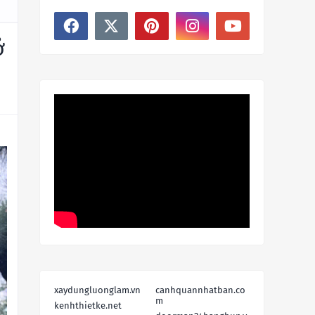
ở
xaydungluonglam.vn
canhquannhatban.co
m
kenhthietke.net