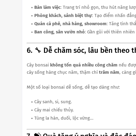
Bàn làm việc
: Trang trí nhỏ gọn, thu hút năng lượ
Phòng khách, sảnh biệt thự
: Tạo điểm nhấn đẳng
Quán cà phê, nhà hàng, showroom
: Tăng tính t
Ban công, sân vườn nhỏ
: Gần gũi với thiên nhiên
6. 🔧 Dễ chăm sóc, lâu bền theo t
Cây bonsai
không tốn quá nhiều công chăm
nếu được
cây sống hàng chục năm, thậm chí
trăm năm
, càng g
Một số loại bonsai dễ sống, dễ tạo dáng như:
Cây sanh, si, sung.
Cây mai chiếu thủy.
Tùng la hán, duối, lộc vừng...