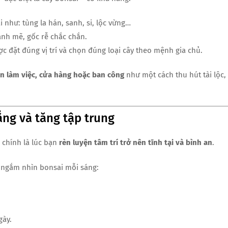
ai như: tùng la hán, sanh, si, lộc vừng…
ạnh mẽ, gốc rễ chắc chắn.
ược đặt đúng vị trí và chọn đúng loại cây theo mệnh gia chủ.
àn làm việc, cửa hàng hoặc ban công
như một cách thu hút tài lộc,
ẳng và tăng tập trung
 chính là lúc bạn
rèn luyện tâm trí trở nên tĩnh tại và bình an
.
ay ngắm nhìn bonsai mỗi sáng:
gày.