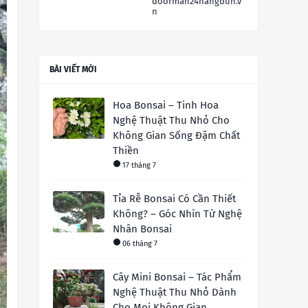
doorman24hangbun.v
n
BÀI VIẾT MỚI
Hoa Bonsai – Tinh Hoa
Nghệ Thuật Thu Nhỏ Cho
Không Gian Sống Đậm Chất
Thiền
17 tháng 7
Tỉa Rễ Bonsai Có Cần Thiết
Không? – Góc Nhìn Từ Nghệ
Nhân Bonsai
06 tháng 7
Cây Mini Bonsai – Tác Phẩm
Nghệ Thuật Thu Nhỏ Dành
Cho Mọi Không Gian