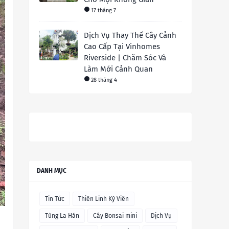
17 tháng 7
Dịch Vụ Thay Thế Cây Cảnh
Cao Cấp Tại Vinhomes
Riverside | Chăm Sóc Và
Làm Mới Cảnh Quan
28 tháng 4
DANH MỤC
Tin Tức
Thiên Linh Kỳ Viên
Tùng La Hán
Cây Bonsai mini
Dịch Vụ