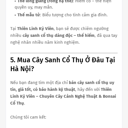
Thế long giáng (rồng hạ thế)
: Hiếm có – thể hiện
quyền uy, may mắn.
Thế mẫu tử
: Biểu tượng cho tình cảm gia đình.
Tại
Thiên Linh Kỳ Viên
, bạn sẽ được chiêm ngưỡng
nhiều
cây sanh cổ thụ dáng độc – thế hiếm
, đã qua tay
nghệ nhân nhiều năm kinh nghiệm.
5. Mua Cây Sanh Cổ Thụ Ở Đâu Tại
Hà Nội?
Nếu bạn đang tìm một địa chỉ
bán cây sanh cổ thụ uy
tín, giá tốt, có bảo hành kỹ thuật
, hãy đến với
Thiên
Linh Kỳ Viên – Chuyên Cây Cảnh Nghệ Thuật & Bonsai
Cổ Thụ
.
Chúng tôi cam kết: