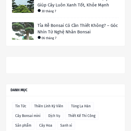
Giúp Cây Luôn Xanh Tốt, Khỏe Mạnh
30 tháng 7
Tỉa Rễ Bonsai Có Cần Thiết Không? – Góc
Nhìn Từ Nghệ Nhân Bonsai
06 tháng 7
DANH MỤC
Tin Tức
Thiên Linh Kỳ Viên
Tùng La Hán
Cây Bonsai mini
Dịch Vụ
Thiết Kế Thi Công
Sản phẩm
Cây Hoa
Sanh xi