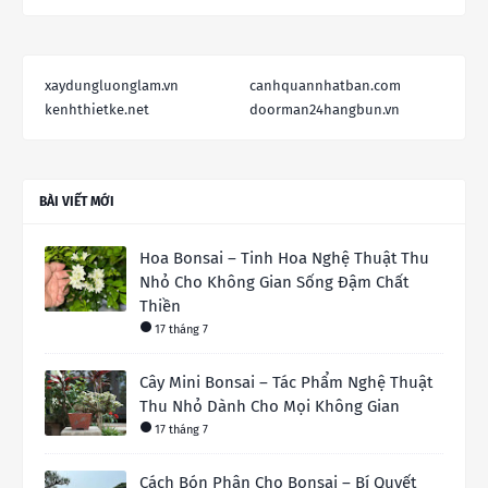
xaydungluonglam.vn
canhquannhatban.com
kenhthietke.net
doorman24hangbun.vn
BÀI VIẾT MỚI
Hoa Bonsai – Tinh Hoa Nghệ Thuật Thu
Nhỏ Cho Không Gian Sống Đậm Chất
Thiền
17 tháng 7
Cây Mini Bonsai – Tác Phẩm Nghệ Thuật
Thu Nhỏ Dành Cho Mọi Không Gian
17 tháng 7
Cách Bón Phân Cho Bonsai – Bí Quyết