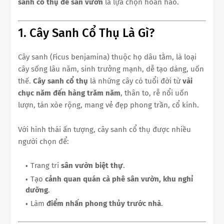
sanh cổ thụ để sân vườn
là lựa chọn hoàn hảo.
1. Cây Sanh Cổ Thụ Là Gì?
Cây sanh (Ficus benjamina) thuộc họ dâu tằm, là loại
cây sống lâu năm, sinh trưởng mạnh, dễ tạo dáng, uốn
thế.
Cây sanh cổ thụ
là những cây có tuổi đời từ
vài
chục năm đến hàng trăm năm
, thân to, rễ nổi uốn
lượn, tán xòe rộng, mang vẻ đẹp phong trần, cổ kính.
Với hình thái ấn tượng, cây sanh cổ thụ được nhiều
người chọn để:
Trang trí
sân vườn biệt thự
.
Tạo
cảnh quan quán cà phê sân vườn, khu nghỉ
dưỡng
.
Làm
điểm nhấn phong thủy trước nhà
.