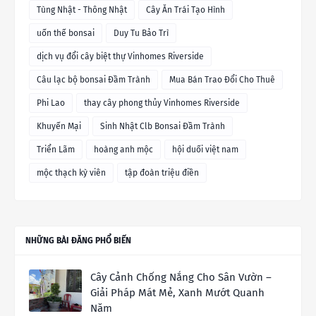
Tùng Nhật - Thông Nhật
Cây Ăn Trái Tạo Hình
uốn thế bonsai
Duy Tu Bảo Trì
dịch vụ đổi cây biệt thự Vinhomes Riverside
Câu lạc bộ bonsai Đầm Trành
Mua Bán Trao Đổi Cho Thuê
Phi Lao
thay cây phong thủy Vinhomes Riverside
Khuyến Mại
Sinh Nhật Clb Bonsai Đầm Trành
Triển Lãm
hoàng anh mộc
hội duối việt nam
mộc thạch kỳ viên
tập đoàn triệu điền
NHỮNG BÀI ĐĂNG PHỔ BIẾN
Cây Cảnh Chống Nắng Cho Sân Vườn –
Giải Pháp Mát Mẻ, Xanh Mướt Quanh
Năm