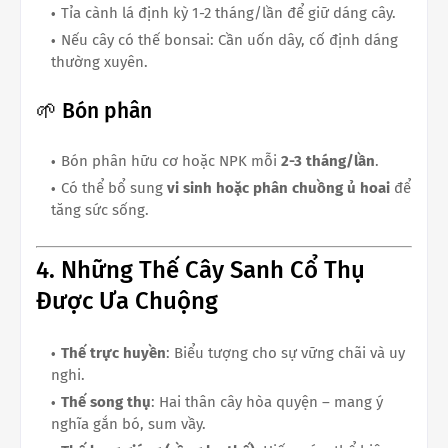
Tỉa cành lá định kỳ 1-2 tháng/lần để giữ dáng cây.
Nếu cây có thế bonsai: Cần uốn dây, cố định dáng
thường xuyên.
🌱 Bón phân
Bón phân hữu cơ hoặc NPK mỗi
2-3 tháng/lần
.
Có thể bổ sung
vi sinh hoặc phân chuồng ủ hoai
để
tăng sức sống.
4. Những Thế Cây Sanh Cổ Thụ
Được Ưa Chuộng
Thế trực huyền
: Biểu tượng cho sự vững chãi và uy
nghi.
Thế song thụ
: Hai thân cây hòa quyện – mang ý
nghĩa gắn bó, sum vầy.