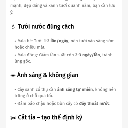
mạnh, đẹp dáng và xanh tươi quanh năm, bạn cần lưu
ý:
💧 Tưới nước đúng cách
Mùa hè: Tưới
1-2 lần/ngày
, nên tưới vào sáng sớm
hoặc chiều mát.
Mùa đông: Giảm tần suất còn
2-3 ngày/lần
, tránh
úng gốc.
☀️ Ánh sáng & không gian
Cây sanh cổ thụ cần
ánh sáng tự nhiên
, không nên
trồng ở chỗ quá tối.
Đảm bảo chậu hoặc bồn cây có
đáy thoát nước
.
✂️ Cắt tỉa – tạo thế định kỳ