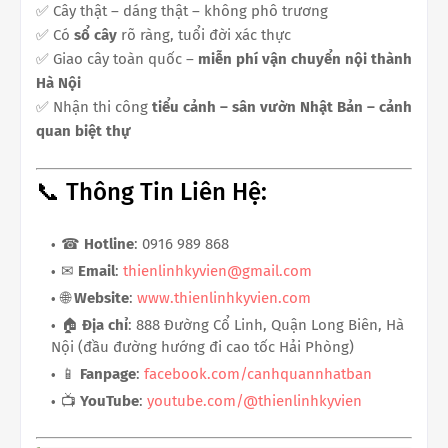
✅ Cây thật – dáng thật – không phô trương
✅ Có
sổ cây
rõ ràng, tuổi đời xác thực
✅ Giao cây toàn quốc –
miễn phí vận chuyển nội thành
Hà Nội
✅ Nhận thi công
tiểu cảnh – sân vườn Nhật Bản – cảnh
quan biệt thự
📞 Thông Tin Liên Hệ:
☎
Hotline
: 0916 989 868
✉
Email
:
thienlinhkyvien@gmail.com
🌐
Website
:
www.thienlinhkyvien.com
🏠
Địa chỉ
: 888 Đường Cổ Linh, Quận Long Biên, Hà
Nội (đầu đường hướng đi cao tốc Hải Phòng)
📱
Fanpage
:
facebook.com/canhquannhatban
📺
YouTube
:
youtube.com/@thienlinhkyvien