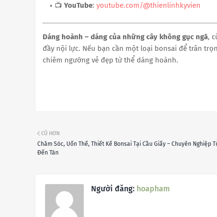
📺
YouTube
:
youtube.com/@thienlinhkyvien
Dáng hoành – dáng của những cây không gục ngã
, 
đầy nội lực. Nếu bạn cần một loại bonsai để trân trọn
chiêm ngưỡng vẻ đẹp từ thể dáng hoành.
CŨ HƠN
Chăm Sóc, Uốn Thế, Thiết Kế Bonsai Tại Cầu Giấy – Chuyên Nghiệp T
Đến Tán
Người đăng:
hoapham