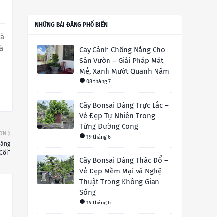
NHỮNG BÀI ĐĂNG PHỔ BIẾN
và
và
Cây Cảnh Chống Nắng Cho
Sân Vườn – Giải Pháp Mát
Mẻ, Xanh Mướt Quanh Năm
08 tháng 7
Cây Bonsai Dáng Trực Lắc –
Vẻ Đẹp Tự Nhiên Trong
Từng Đường Cong
HƠN
19 tháng 6
Hàng
Cối”
Cây Bonsai Dáng Thác Đổ –
Vẻ Đẹp Mềm Mại và Nghệ
Thuật Trong Không Gian
Sống
19 tháng 6