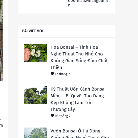
doorman24hangbun.v
n
BÀI VIẾT MỚI
Hoa Bonsai – Tinh Hoa
Nghệ Thuật Thu Nhỏ Cho
Không Gian Sống Đậm Chất
Thiền
17 tháng 7
Kỹ Thuật Uốn Cành Bonsai
Mềm – Bí Quyết Tạo Dáng
Đẹp Không Làm Tổn
Thương Cây
06 tháng 7
t
ữa
Vườn Bonsai Ở Hà Đông –
Không Gian Nghệ Thuật Cho