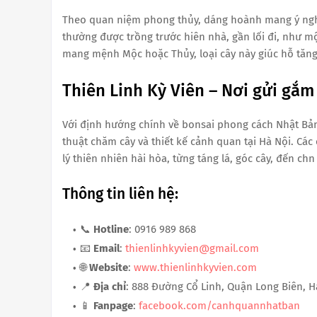
Theo quan niệm phong thủy, dáng hoành mang ý nghĩ
thường được trồng trước hiên nhà, gần lối đi, như mộ
mang mệnh Mộc hoặc Thủy, loại cây này giúc hỗ tăng 
Thiên Linh Kỳ Viên – Nơi gửi gắm
Với định hướng chính về bonsai phong cách Nhật Bản,
thuật chăm cây và thiết kế cảnh quan tại Hà Nội. Các
lý thiên nhiên hài hòa, từng táng lá, góc cây, đến 
Thông tin liên hệ:
📞
Hotline
: 0916 989 868
📧
Email
:
thienlinhkyvien@gmail.com
🌐
Website
:
www.thienlinhkyvien.com
📍
Địa chỉ
: 888 Đường Cổ Linh, Quận Long Biên, 
📱
Fanpage
:
facebook.com/canhquannhatban