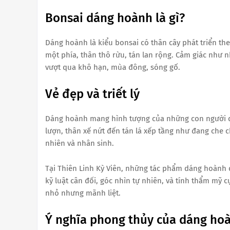
Bonsai dáng hoành là gì?
Dáng hoành là kiểu bonsai có thân cây phát triển t
một phía, thân thô rừu, tán lan rộng. Cảm giác như
vượt qua khô hạn, mùa đông, sóng gố.
Vẻ đẹp và triết lý
Dáng hoành mang hình tượng của những con người d
lượn, thân xế nứt đến tán lá xếp tầng như đang che c
nhiên và nhân sinh.
Tại Thiên Linh Kỳ Viên, những tác phẩm dáng hoành đ
kỹ luật cân đối, góc nhìn tự nhiên, và tính thẩm mỹ 
nhỏ nhưng mãnh liệt.
Ý nghĩa phong thủy của dáng ho