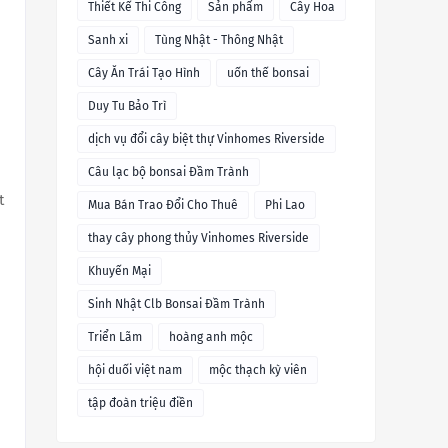
Thiết Kế Thi Công
Sản phẩm
Cây Hoa
Sanh xi
Tùng Nhật - Thông Nhật
Cây Ăn Trái Tạo Hình
uốn thế bonsai
Duy Tu Bảo Trì
dịch vụ đổi cây biệt thự Vinhomes Riverside
Câu lạc bộ bonsai Đầm Trành
t
Mua Bán Trao Đổi Cho Thuê
Phi Lao
thay cây phong thủy Vinhomes Riverside
Khuyến Mại
Sinh Nhật Clb Bonsai Đầm Trành
Triển Lãm
hoàng anh mộc
hội duối việt nam
mộc thạch kỳ viên
tập đoàn triệu điền