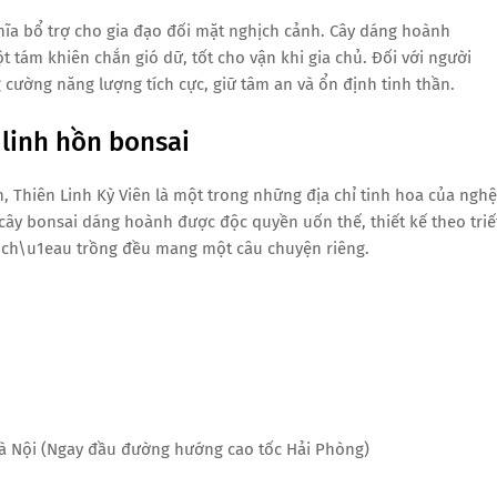
a bổ trợ cho gia đạo đối mặt nghịch cảnh. Cây dáng hoành
t tám khiên chắn gió dữ, tốt cho vận khi gia chủ. Đối với người
cường năng lượng tích cực, giữ tâm an và ổn định tinh thần.
 linh hồn bonsai
 Thiên Linh Kỳ Viên là một trong những địa chỉ tinh hoa của nghệ
 cây bonsai dáng hoành được độc quyền uốn thế, thiết kế theo triế
chn ch\u1eau trồng đều mang một câu chuyện riêng.
Hà Nội (Ngay đầu đường hướng cao tốc Hải Phòng)