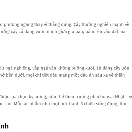
heo phương ngang thay vì thẳng đứng. Cây thường nghiên mạnh về
 những cây cổ đang vươn mình giữa gió bão, bám rễn vào đất mà
ù ngã nghiêng, vẫp ngã vẫn không buông xuôi. Từ dáng cây uốn
hở bến dưới, mọi chi tiết đều mang một dấu ấn sâu xa về thiên
ược lựa chọn kỹ lưỡng, uốn thế theo trường phái bonsai Nhật – v
cực cao. Mỗi tác phẩm như một bức tranh 3 chiều sống động, thu
ành