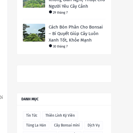
Người Yêu Cây Cảnh
29 tháng 7
Cách Bón Phân Cho Bonsai
– Bí Quyết Giúp Cây Luôn
Xanh Tốt, Khỏe Mạnh
30 tháng 7
ới
DANH MỤC
Tin Tức
Thiên Linh Kỳ Viên
Tùng La Hán
Cây Bonsai mini
Dịch Vụ