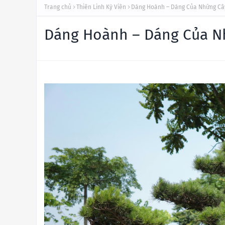
Trang chủ
Thiên Linh Kỳ Viên
Dáng Hoành – Dáng Của Những Câ
Dáng Hoành – Dáng Của N