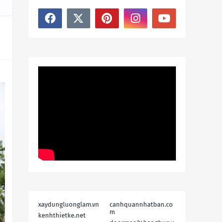
xaydungluonglam.vn
canhquannhatban.co
m
kenhthietke.net