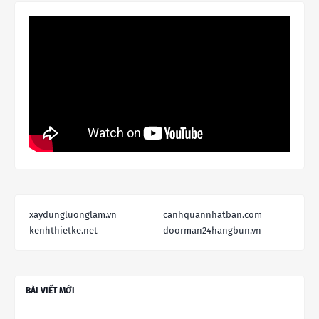
xaydungluonglam.vn
canhquannhatban.com
kenhthietke.net
doorman24hangbun.vn
BÀI VIẾT MỚI