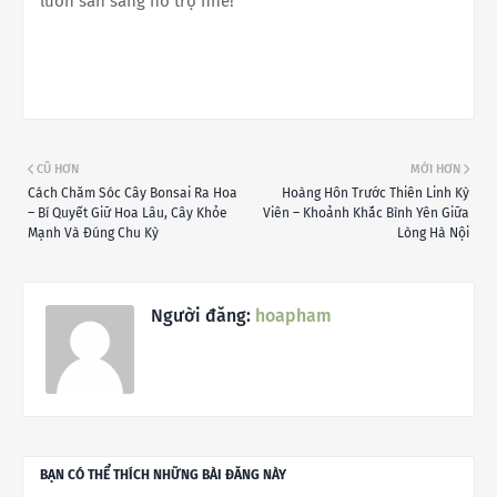
luôn sẵn sàng hỗ trợ nhé!
CŨ HƠN
MỚI HƠN
Cách Chăm Sóc Cây Bonsai Ra Hoa
Hoàng Hôn Trước Thiên Linh Kỳ
– Bí Quyết Giữ Hoa Lâu, Cây Khỏe
Viên – Khoảnh Khắc Bình Yên Giữa
Mạnh Và Đúng Chu Kỳ
Lòng Hà Nội
Người đăng:
hoapham
BẠN CÓ THỂ THÍCH NHỮNG BÀI ĐĂNG NÀY