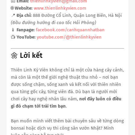
📧
Email:
thienlinhkyvien@gmail.com
🌐
Website:
www.thienlinhkyvien.com
📍
Địa chỉ:
888 Đường Cổ Linh, Quận Long Biên, Hà Nội
(Đầu đường hướng đi cao tốc Hải Phòng)
📱
Fanpage:
facebook.com/canhquannhatban
📺
YouTube:
youtube.com/@thienlinhkyvien
🌼 Lời kết
Thiên Linh Kỳ Viên không chỉ là một cửa hàng cây cảnh,
mà còn là một thế giới nghệ thuật thu nhỏ – nơi bạn
được sống chậm, sống xanh và kết nối với thiên nhiên
qua từng gốc cây, từng viên đá. Dù bạn là người mới
chơi cây hay nghệ nhân lâu năm,
nơi đây luôn có điều
gì đó chạm tới trái tim bạn
.
Bạn muốn mình viết thêm bài chuyên sâu về từng dòng
bonsai hoặc dịch vụ thi công sân vườn Nhật? Mình