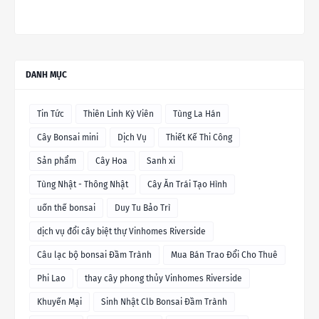
DANH MỤC
Tin Tức
Thiên Linh Kỳ Viên
Tùng La Hán
Cây Bonsai mini
Dịch Vụ
Thiết Kế Thi Công
Sản phẩm
Cây Hoa
Sanh xi
Tùng Nhật - Thông Nhật
Cây Ăn Trái Tạo Hình
uốn thế bonsai
Duy Tu Bảo Trì
dịch vụ đổi cây biệt thự Vinhomes Riverside
Câu lạc bộ bonsai Đầm Trành
Mua Bán Trao Đổi Cho Thuê
Phi Lao
thay cây phong thủy Vinhomes Riverside
Khuyến Mại
Sinh Nhật Clb Bonsai Đầm Trành