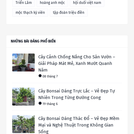
Triển Lãm
hoàng anh mộc
hội duối việt nam
mộc thạch kỳ viên
tập đoàn triệu điền
NHỮNG BÀI ĐĂNG PHỔ BIẾN
Cây Cảnh Chống Nắng Cho Sân Vườn –
Giải Pháp Mát Mẻ, Xanh Mướt Quanh
Năm
08 tháng 7
Cây Bonsai Dáng Trực Lắc – Vẻ Đẹp Tự
Nhiên Trong Từng Đường Cong
19 tháng 6
Cây Bonsai Dáng Thác Đổ – Vẻ Đẹp Mềm
Mại và Nghệ Thuật Trong Không Gian
Sống