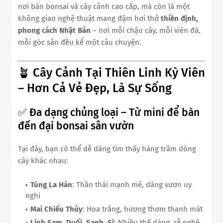
nơi bán bonsai và cây cảnh cao cấp, mà còn là một
không gian nghệ thuật mang đậm hơi thở
thiền định,
phong cách Nhật Bản
– nơi mỗi chậu cây, mỗi viên đá,
mỗi góc sân đều kể một câu chuyện.
🪴 Cây Cảnh Tại Thiên Linh Kỳ Viên
– Hơn Cả Vẻ Đẹp, Là Sự Sống
✅ Đa dạng chủng loại – Từ mini để bàn
đến đại bonsai sân vườn
Tại đây, bạn có thể dễ dàng tìm thấy hàng trăm dòng
cây khác nhau:
Tùng La Hán
: Thần thái mạnh mẽ, dáng vươn uy
nghi
Mai Chiếu Thủy
: Hoa trắng, hương thơm thanh mát
Linh Sam, Duối, Sanh, Si
: Nhiều thế dáng, rễ nghệ