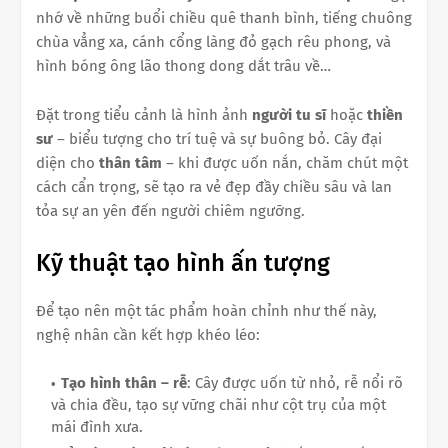
nhớ về những buổi chiều quê thanh bình, tiếng chuông
chùa vẳng xa, cánh cổng làng đỏ gạch rêu phong, và
hình bóng ông lão thong dong dắt trâu về…
Đặt trong tiểu cảnh là hình ảnh
người tu sĩ
hoặc
thiền
sư
– biểu tượng cho trí tuệ và sự buông bỏ. Cây đại
diện cho
thân tâm
– khi được uốn nắn, chăm chút một
cách cẩn trọng, sẽ tạo ra vẻ đẹp đầy chiều sâu và lan
tỏa sự an yên đến người chiêm ngưỡng.
Kỹ thuật tạo hình ấn tượng
Để tạo nên một tác phẩm hoàn chỉnh như thế này,
nghệ nhân cần kết hợp khéo léo:
Tạo hình thân – rễ
: Cây được uốn từ nhỏ, rễ nổi rõ
và chia đều, tạo sự vững chãi như cột trụ của một
mái đình xưa.