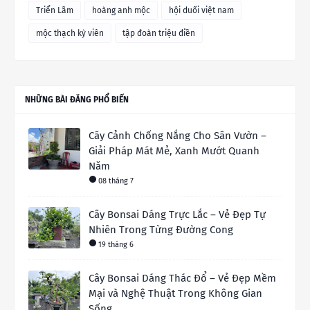
Triển Lãm
hoàng anh mộc
hội duối việt nam
mộc thạch kỳ viên
tập đoàn triệu điền
NHỮNG BÀI ĐĂNG PHỔ BIẾN
Cây Cảnh Chống Nắng Cho Sân Vườn –
Giải Pháp Mát Mẻ, Xanh Mướt Quanh
Năm
08 tháng 7
Cây Bonsai Dáng Trực Lắc – Vẻ Đẹp Tự
Nhiên Trong Từng Đường Cong
19 tháng 6
Cây Bonsai Dáng Thác Đổ – Vẻ Đẹp Mềm
Mại và Nghệ Thuật Trong Không Gian
Sống