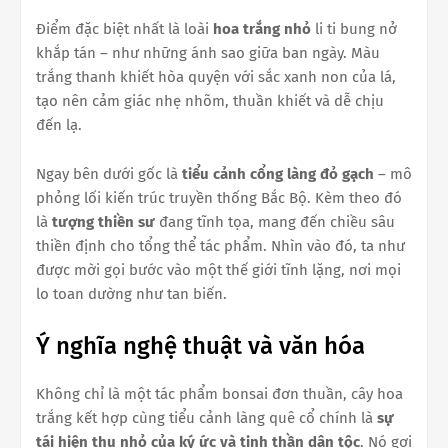
Điểm đặc biệt nhất là loài
hoa trắng nhỏ
li ti bung nở
khắp tán – như những ánh sao giữa ban ngày. Màu
trắng thanh khiết hòa quyện với sắc xanh non của lá,
tạo nên cảm giác nhẹ nhõm, thuần khiết và dễ chịu
đến lạ.
Ngay bên dưới gốc là
tiểu cảnh cổng làng đỏ gạch
– mô
phỏng lối kiến trúc truyền thống Bắc Bộ. Kèm theo đó
là
tượng thiền sư
đang tĩnh tọa, mang đến chiều sâu
thiền định cho tổng thể tác phẩm. Nhìn vào đó, ta như
được mời gọi bước vào một thế giới tĩnh lặng, nơi mọi
lo toan dường như tan biến.
Ý nghĩa nghệ thuật và văn hóa
Không chỉ là một tác phẩm bonsai đơn thuần, cây hoa
trắng kết hợp cùng tiểu cảnh làng quê cổ chính là
sự
tái hiện thu nhỏ của ký ức và tinh thần dân tộc
. Nó gợi