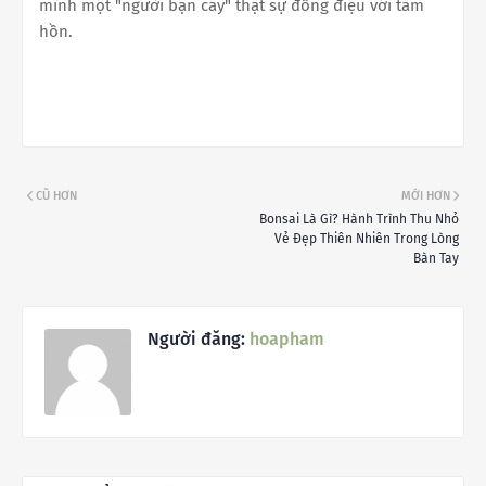
mình một "người bạn cây" thật sự đồng điệu với tâm
hồn.
CŨ HƠN
MỚI HƠN
Bonsai Là Gì? Hành Trình Thu Nhỏ
Vẻ Đẹp Thiên Nhiên Trong Lòng
Bàn Tay
Người đăng:
hoapham