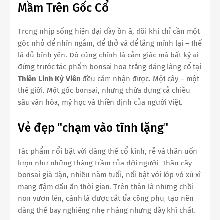
Mầm Trên Gốc Cổ
Trong nhịp sống hiện đại đầy ồn ã, đôi khi chỉ cần một
góc nhỏ để nhìn ngắm, để thở và để lắng mình lại – thế
là đủ bình yên. Đó cũng chính là cảm giác mà bất kỳ ai
đứng trước tác phẩm bonsai hoa trắng dáng làng cổ tại
Thiên Linh Kỳ Viên
đều cảm nhận được. Một cây – một
thế giới. Một gốc bonsai, nhưng chứa đựng cả chiều
sâu văn hóa, mỹ học và thiền định của người Việt.
Vẻ đẹp "chạm vào tĩnh lặng"
Tác phẩm nổi bật với dáng thế cổ kính, rễ và thân uốn
lượn như những thăng trầm của đời người. Thân cây
bonsai già dặn, nhiều năm tuổi, nổi bật với lớp vỏ xù xì
mang đậm dấu ấn thời gian. Trên thân là những chồi
non vươn lên, cành lá được cắt tỉa công phu, tạo nên
dáng thế bay nghiêng nhẹ nhàng nhưng đầy khí chất.