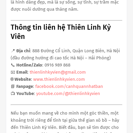
là hình dáng đẹp, mà là sự sống, sự tĩnh, sự trầm mặc
được nuôi dưỡng qua tháng năm.
Thông tin liên hệ Thiên Linh Kỳ
Viên
📍
Địa chỉ
: 888 Đường Cổ Linh, Quận Long Biên, Hà Nội
(đầu đường hướng đi cao tốc Hà Nội – Hải Phòng)
📞
Hotline/Zalo
: 0916 989 868
📧
Email
:
thienlinhkyvien@gmail.com
🌐
Website
:
www.thienlinhkyvien.com
📘
Fanpage
:
facebook.com/canhquannhatban
📺
YouTube
:
youtube.com/@thienlinhkyvien
Nếu bạn muốn mang về cho mình một góc thiền, một
khoảng trời riêng để tĩnh tại giữa thế gian xô bồ – hãy
đến Thiên Linh Kỳ Viên. Biết đâu, bạn sẽ tìm được cho