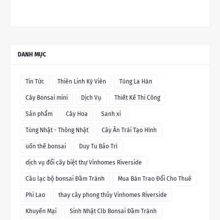
DANH MỤC
Tin Tức
Thiên Linh Kỳ Viên
Tùng La Hán
Cây Bonsai mini
Dịch Vụ
Thiết Kế Thi Công
Sản phẩm
Cây Hoa
Sanh xi
Tùng Nhật - Thông Nhật
Cây Ăn Trái Tạo Hình
uốn thế bonsai
Duy Tu Bảo Trì
dịch vụ đổi cây biệt thự Vinhomes Riverside
Câu lạc bộ bonsai Đầm Trành
Mua Bán Trao Đổi Cho Thuê
Phi Lao
thay cây phong thủy Vinhomes Riverside
Khuyến Mại
Sinh Nhật Clb Bonsai Đầm Trành