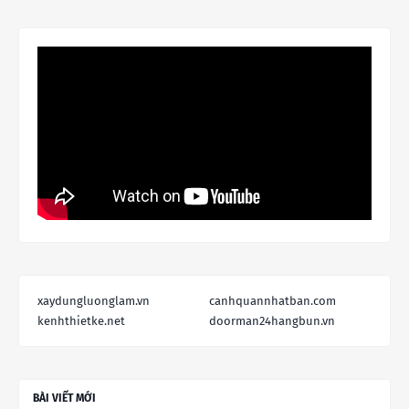
xaydungluonglam.vn
canhquannhatban.com
kenhthietke.net
doorman24hangbun.vn
BÀI VIẾT MỚI