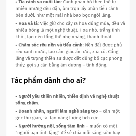
Tỉa cành và nuôi tán
: Cành phân bố theo thế tự
nhiên nhưng đều đặn, ôm trọn lấy phần tiểu cảnh
bên dưới, như một mái nhà bao bọc ngôi làng.
Hoa và lá
: Việc giữ cho cây ra hoa đúng mùa, đều và
nhiều bông là một nghệ thuật. Hoa nhỏ, trắng tinh
khôi, tạo nên tổng thể nhẹ nhàng, thanh thoát.
Chăm sóc rêu nền và tiểu cảnh
: Nền đất được phủ
rêu xanh mướt, tạo cảm giác ẩm ướt, xưa cũ. Cổng
làng và tượng thiền sư được đặt đúng bố cục phong
thủy, gợi sự cân bằng âm dương – tĩnh động.
Tác phẩm dành cho ai?
Người yêu thiên nhiên, thiền định và nghệ thuật
sống chậm
.
Doanh nhân, người làm nghề sáng tạo
– cần một
góc thư giãn, tái tạo năng lượng tích cực.
Người hướng nội, sống tâm linh
– muốn có một
"người bạn tĩnh lặng" để sẻ chia mỗi sáng sớm hay