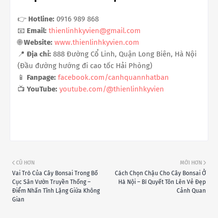
👉
Hotline:
0916 989 868
📧
Email:
thienlinhkyvien@gmail.com
🌐
Website:
www.thienlinhkyvien.com
📍
Địa chỉ:
888 Đường Cổ Linh, Quận Long Biên, Hà Nội
(Đầu đường hướng đi cao tốc Hải Phòng)
📱
Fanpage:
facebook.com/canhquannhatban
📺
YouTube:
youtube.com/@thienlinhkyvien
CŨ HƠN
MỚI HƠN
Vai Trò Của Cây Bonsai Trong Bố
Cách Chọn Chậu Cho Cây Bonsai Ở
Cục Sân Vườn Truyền Thống –
Hà Nội – Bí Quyết Tôn Lên Vẻ Đẹp
Điểm Nhấn Tĩnh Lặng Giữa Không
Cảnh Quan
Gian