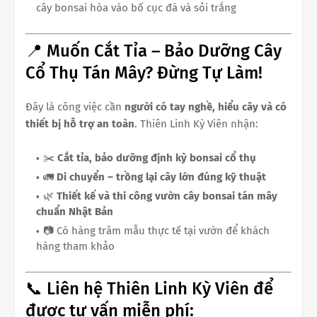
cây bonsai hòa vào bố cục đá và sỏi trắng
📍 Muốn Cắt Tỉa – Bảo Dưỡng Cây
Cổ Thụ Tán Mây? Đừng Tự Làm!
Đây là công việc cần
người có tay nghề, hiểu cây và có
thiết bị hỗ trợ an toàn
. Thiên Linh Kỳ Viên nhận:
✂️
Cắt tỉa, bảo dưỡng định kỳ bonsai cổ thụ
🚛
Di chuyển – trồng lại cây lớn đúng kỹ thuật
🌿
Thiết kế và thi công vườn cây bonsai tán mây
chuẩn Nhật Bản
📷 Có hàng trăm mẫu thực tế tại vườn để khách
hàng tham khảo
📞 Liên hệ Thiên Linh Kỳ Viên để
được tư vấn miễn phí: