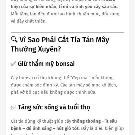
hiện của sự kiên nhẫn, tỉ mỉ và tình yêu cây sâu sắc
.
Mỗi tầng tán đều được tạo hình chuẩn mực, đối xứng
và đầy chất thiền.
🔍 Vì Sao Phải Cắt Tỉa Tán Mây
Thường Xuyên?
✅ Giữ thẩm mỹ bonsai
Cây bonsai cổ thụ không thể “đẹp mãi” nếu không
được chăm sóc định kỳ. Các tán mây sẽ mọc xô lệch,
phá vỡ bố cục nếu không được chỉnh sửa.
✅ Tăng sức sống và tuổi thọ
Cắt tỉa đúng kỹ thuật giúp cây
thông thoáng – ít sâu
bệnh – đủ ánh sáng – hút gió tốt
. Đây là điều kiện giúp