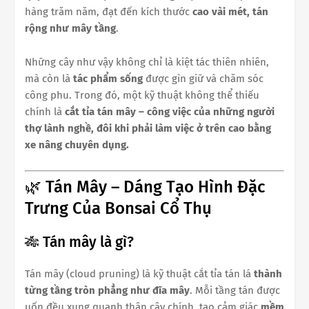
hàng trăm năm, đạt đến kích thước
cao vài mét, tán
rộng như mây tầng
.
Những cây như vậy không chỉ là kiệt tác thiên nhiên,
mà còn là
tác phẩm sống
được gìn giữ và chăm sóc
công phu. Trong đó, một kỹ thuật không thể thiếu
chính là
cắt tỉa tán mây – công việc của những người
thợ lành nghề, đôi khi phải làm việc ở trên cao bằng
xe nâng chuyên dụng.
🌿 Tán Mây – Dáng Tạo Hình Đặc
Trưng Của Bonsai Cổ Thụ
🎋 Tán mây là gì?
Tán mây (cloud pruning) là kỹ thuật cắt tỉa tán lá
thành
từng tầng tròn phẳng như đĩa mây
. Mỗi tầng tán được
uốn đều xung quanh thân cây chính, tạo cảm giác
mềm