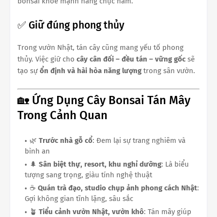
bonsai khỏe mạnh hàng chục năm.
✅ Giữ đúng phong thủy
Trong vườn Nhật, tán cây cũng mang yếu tố phong
thủy. Việc giữ cho
cây cân đối – đều tán – vững gốc
sẽ
tạo sự
ổn định và hài hòa năng lượng
trong sân vườn.
🏡 Ứng Dụng Cây Bonsai Tán Mây
Trong Cảnh Quan
🌿
Trước nhà gỗ cổ
: Đem lại sự trang nghiêm và
bình an
🌲
Sân biệt thự, resort, khu nghỉ dưỡng
: Là biểu
tượng sang trọng, giàu tính nghệ thuật
☕
Quán trà đạo, studio chụp ảnh phong cách Nhật
:
Gợi không gian tĩnh lặng, sâu sắc
🪴
Tiểu cảnh vườn Nhật, vườn khô
: Tán mây giúp