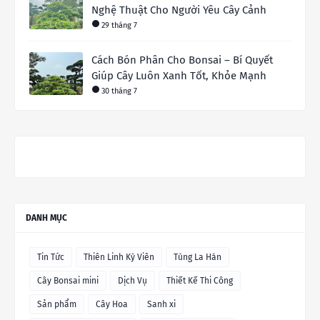
Nghệ Thuật Cho Người Yêu Cây Cảnh
29 tháng 7
Cách Bón Phân Cho Bonsai – Bí Quyết
Giúp Cây Luôn Xanh Tốt, Khỏe Mạnh
30 tháng 7
DANH MỤC
Tin Tức
Thiên Linh Kỳ Viên
Tùng La Hán
Cây Bonsai mini
Dịch Vụ
Thiết Kế Thi Công
Sản phẩm
Cây Hoa
Sanh xi