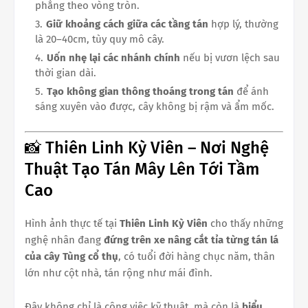
phẳng theo vòng tròn.
Giữ khoảng cách giữa các tầng tán
hợp lý, thường
là 20–40cm, tùy quy mô cây.
Uốn nhẹ lại các nhánh chính
nếu bị vươn lệch sau
thời gian dài.
Tạo không gian thông thoáng trong tán
để ánh
sáng xuyên vào được, cây không bị rậm và ẩm mốc.
📸 Thiên Linh Kỳ Viên – Nơi Nghệ
Thuật Tạo Tán Mây Lên Tới Tầm
Cao
Hình ảnh thực tế tại
Thiên Linh Kỳ Viên
cho thấy những
nghệ nhân đang
đứng trên xe nâng cắt tỉa từng tán lá
của cây Tùng cổ thụ
, có tuổi đời hàng chục năm, thân
lớn như cột nhà, tán rộng như mái đình.
Đây không chỉ là công việc kỹ thuật, mà còn là
biểu