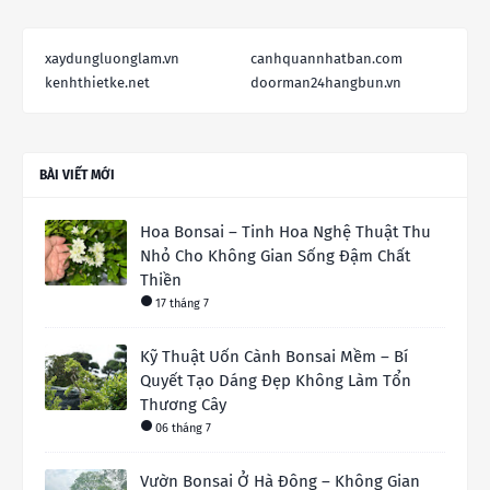
xaydungluonglam.vn
canhquannhatban.com
kenhthietke.net
doorman24hangbun.vn
BÀI VIẾT MỚI
Hoa Bonsai – Tinh Hoa Nghệ Thuật Thu
Nhỏ Cho Không Gian Sống Đậm Chất
Thiền
17 tháng 7
Kỹ Thuật Uốn Cành Bonsai Mềm – Bí
Quyết Tạo Dáng Đẹp Không Làm Tổn
Thương Cây
06 tháng 7
Vườn Bonsai Ở Hà Đông – Không Gian