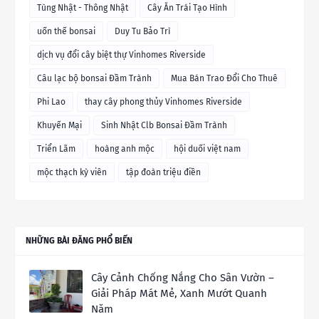
Tùng Nhật - Thông Nhật
Cây Ăn Trái Tạo Hình
uốn thế bonsai
Duy Tu Bảo Trì
dịch vụ đổi cây biệt thự Vinhomes Riverside
Câu lạc bộ bonsai Đầm Trành
Mua Bán Trao Đổi Cho Thuê
Phi Lao
thay cây phong thủy Vinhomes Riverside
Khuyến Mại
Sinh Nhật Clb Bonsai Đầm Trành
Triển Lãm
hoàng anh mộc
hội duối việt nam
mộc thạch kỳ viên
tập đoàn triệu điền
NHỮNG BÀI ĐĂNG PHỔ BIẾN
Cây Cảnh Chống Nắng Cho Sân Vườn –
Giải Pháp Mát Mẻ, Xanh Mướt Quanh
Năm