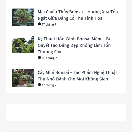
Mai Chiếu Thủy Bonsai – Hương Xưa Tỏa
Ngát Giữa Dáng Cổ Thụ Tinh Hoa
17 tháng 7
Kỹ Thuật Uốn Cành Bonsai Mềm – Bí
Quyết Tạo Dáng Đẹp Không Làm Tổn
Thương Cây
06 tháng 7
Cây Mini Bonsai – Tác Phẩm Nghệ Thuật
Thu Nhỏ Dành Cho Mọi Không Gian
17 tháng 7