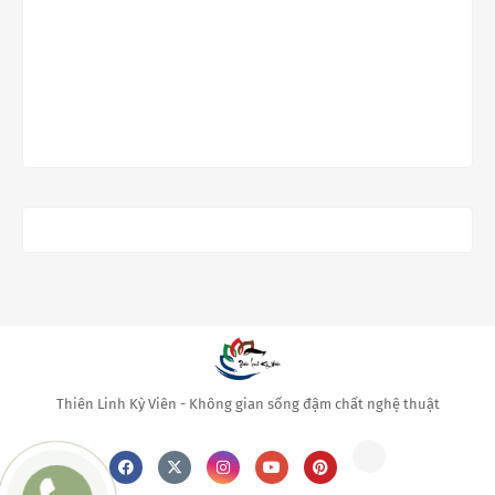
Thiên Linh Kỳ Viên - Không gian sống đậm chất nghệ thuật