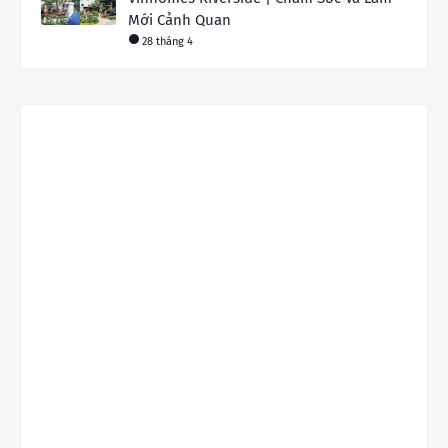
Mới Cảnh Quan
28 tháng 4