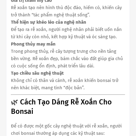
Giá trị thẩm mỹ cao
Rễ xoắn tạo nên hình thù độc đáo, hiếm có, khiến cây
trở thành “tác phẩm nghệ thuật sống”.
Thể hiện sự khéo léo của nghệ nhân
Để tạo ra rễ xoắn, người nghệ nhân phải biết uốn nắn
từ khi cây còn nhỏ, kết hợp kỹ thuật và óc sáng tạo.
Phong thủy may mắn
Trong phong thủy, rễ cây tượng trưng cho nền tảng
bền vững. Rễ xoắn đẹp, bám chắc vào đất giúp gia chủ
có cuộc sống ổn định, phát triển lâu dài.
Tạo chiều sâu nghệ thuật
Không chỉ có thân và cành, rễ xoắn khiến bonsai trở
nên khác biệt, mang tính “độc bản”.
🌿 Cách Tạo Dáng Rễ Xoắn Cho
Bonsai
Để có được một gốc cây nghệ thuật với rễ xoắn, người
chơi bonsai thường áp dụng các kỹ thuật sau: