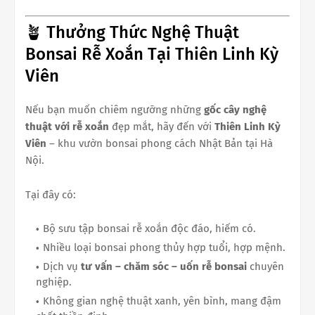
🪴 Thưởng Thức Nghệ Thuật
Bonsai Rễ Xoắn Tại Thiên Linh Kỳ
Viên
Nếu bạn muốn chiêm ngưỡng những
gốc cây nghệ
thuật với rễ xoắn
đẹp mắt, hãy đến với
Thiên Linh Kỳ
Viên
– khu vườn bonsai phong cách Nhật Bản tại Hà
Nội.
Tại đây có:
Bộ sưu tập bonsai rễ xoắn độc đáo, hiếm có.
Nhiều loại bonsai phong thủy hợp tuổi, hợp mệnh.
Dịch vụ
tư vấn – chăm sóc – uốn rễ bonsai
chuyên
nghiệp.
Không gian nghệ thuật xanh, yên bình, mang đậm