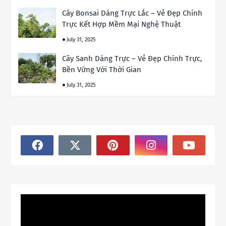
Cây Bonsai Dáng Trực Lắc – Vẻ Đẹp Chính
Trực Kết Hợp Mềm Mại Nghệ Thuật
July 31, 2025
Cây Sanh Dáng Trực – Vẻ Đẹp Chính Trực,
Bền Vững Với Thời Gian
July 31, 2025