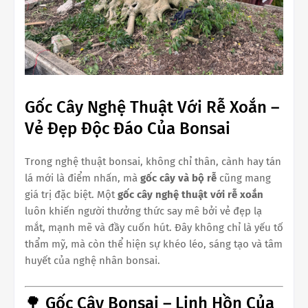
Gốc Cây Nghệ Thuật Với Rễ Xoắn –
Vẻ Đẹp Độc Đáo Của Bonsai
Trong nghệ thuật bonsai, không chỉ thân, cành hay tán
lá mới là điểm nhấn, mà
gốc cây và bộ rễ
cũng mang
giá trị đặc biệt. Một
gốc cây nghệ thuật với rễ xoắn
luôn khiến người thưởng thức say mê bởi vẻ đẹp lạ
mắt, mạnh mẽ và đầy cuốn hút. Đây không chỉ là yếu tố
thẩm mỹ, mà còn thể hiện sự khéo léo, sáng tạo và tâm
huyết của nghệ nhân bonsai.
🌳 Gốc Cây Bonsai – Linh Hồn Của