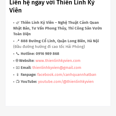
Liên hệ ngay với Thiên Linh Kỳ
Viên
🌿
Thiên Linh Kỳ Viên – Nghệ Thuật Cảnh Quan
Nhật Bản, Tư Vấn Phong Thủy, Thi Công Sân Vườn
Toàn Diện
📍
888 Đường Cổ Linh, Quận Long Biên, Hà Nội
(Đầu đường hướng đi cao tốc Hải Phòng)
📞
Hotline: 0916 989 868
🌐
Website:
www.thienlinhkyvien.com
📧
Email:
thienlinhkyvien@gmail.com
📱
Fanpage:
facebook.com/canhquannhatban
📺
YouTube:
youtube.com/@thienlinhkyvien