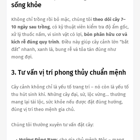
sống khỏe
Không chỉ trồng rồi bỏ mặc, chúng tôi
theo dõi cây 7–
10 ngày sau trồng
, có kỹ thuật viên kiểm tra độ ẩm gốc,
xử lý thuốc nấm, vi sinh vật có lợi,
bón phân hữu cơ và
kích rễ đúng quy trình
. Điều này giúp cây cảnh lớn “bắt
đất” nhanh, xanh lá, bung rễ và tỏa tán đúng như
mong đợi.
3. Tư vấn vị trí phong thủy chuẩn mệnh
Cây cảnh không chỉ là yếu tố trang trí – nó còn là yếu tố
thu hút sinh khí. Những cây đại, sứ, lộc vừng... thường
mang lại tài lộc, sức khỏe nếu được đặt đúng hướng,
đúng vị trí theo mệnh gia chủ.
Chúng tôi thường xuyên tư vấn đặt cây:
Hướng Đông Nam
: cho gia chủ mệnh Mộc – mang