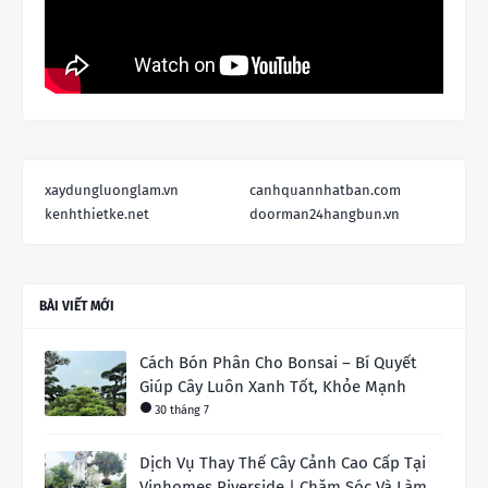
xaydungluonglam.vn
canhquannhatban.com
kenhthietke.net
doorman24hangbun.vn
BÀI VIẾT MỚI
Cách Bón Phân Cho Bonsai – Bí Quyết
Giúp Cây Luôn Xanh Tốt, Khỏe Mạnh
30 tháng 7
Dịch Vụ Thay Thế Cây Cảnh Cao Cấp Tại
Vinhomes Riverside | Chăm Sóc Và Làm