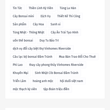
Tin Tức
Thiên Linh Kỳ Viên
Tùng La Hán
Cây Bonsai mini
Dịch Vụ
Thiết Kế Thi Công
Sản phẩm
Cây Hoa
Sanh xi
Tùng Nhật - Thông Nhật
Cây Ăn Trái Tạo Hình
uốn thế bonsai
Duy Tu Bảo Trì
dịch vụ đổi cây biệt thự Vinhomes Riverside
Câu lạc bộ bonsai Đầm Trành
Mua Bán Trao Đổi Cho Thuê
Phi Lao
thay cây phong thủy Vinhomes Riverside
Khuyến Mại
Sinh Nhật Clb Bonsai Đầm Trành
Triển Lãm
hoàng anh mộc
hội duối việt nam
mộc thạch kỳ viên
tập đoàn triệu điền