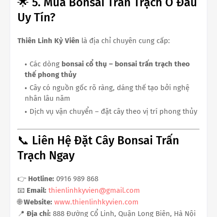
🌟 5. Mua Bonsai Trấn Trạch Ở Đâu
Uy Tín?
Thiên Linh Kỳ Viên
là địa chỉ chuyên cung cấp:
Các dòng
bonsai cổ thụ – bonsai trấn trạch theo
thế phong thủy
Cây có nguồn gốc rõ ràng, dáng thế tạo bởi nghệ
nhân lâu năm
Dịch vụ vận chuyển – đặt cây theo vị trí phong thủy
📞 Liên Hệ Đặt Cây Bonsai Trấn
Trạch Ngay
👉
Hotline:
0916 989 868
📧
Email:
thienlinhkyvien@gmail.com
🌐
Website:
www.thienlinhkyvien.com
📍
Địa chỉ:
888 Đường Cổ Linh, Quận Long Biên, Hà Nội