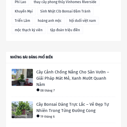
Phi Lao
thay cây phong thủy Vinhomes Riverside
Khuyến Mại
Sinh Nhật Clb Bonsai Đầm Trành
Triển Lãm
hoàng anh mộc
hội duối việt nam
mộc thạch kỳ viên
tập đoàn triệu điền
NHỮNG BÀI ĐĂNG PHỔ BIẾN
Cây Cảnh Chống Nắng Cho Sân Vườn –
Giải Pháp Mát Mẻ, Xanh Mướt Quanh
Năm
08 tháng 7
Cây Bonsai Dáng Trực Lắc – Vẻ Đẹp Tự
Nhiên Trong Từng Đường Cong
19 tháng 6