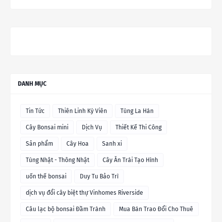
DANH MỤC
Tin Tức
Thiên Linh Kỳ Viên
Tùng La Hán
Cây Bonsai mini
Dịch Vụ
Thiết Kế Thi Công
Sản phẩm
Cây Hoa
Sanh xi
Tùng Nhật - Thông Nhật
Cây Ăn Trái Tạo Hình
uốn thế bonsai
Duy Tu Bảo Trì
dịch vụ đổi cây biệt thự Vinhomes Riverside
Câu lạc bộ bonsai Đầm Trành
Mua Bán Trao Đổi Cho Thuê