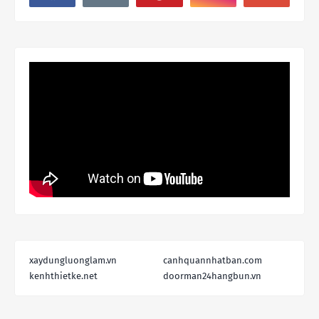
xaydungluonglam.vn
canhquannhatban.com
kenhthietke.net
doorman24hangbun.vn