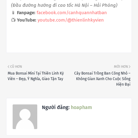
(Đầu đường hướng đi cao tốc Hà Nội – Hải Phòng)
📱
Fanpage:
facebook.com/canhquannhatban
📺
YouTube:
youtube.com/@thienlinhkyvien
CŨ HƠN
MỚI HƠN
Mua Bonsai Mini Tại Thiên Linh Kỳ
Cây Bonsai Trồng Ban Công Nhỏ –
Viên – Đẹp, Ý Nghĩa, Giao Tận Tay
Không Gian Xanh Cho Cuộc Sống
Hiện Đại
Người đăng:
hoapham