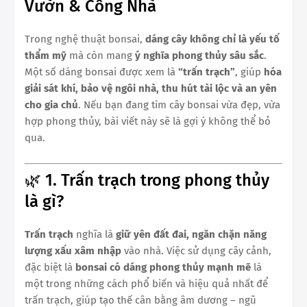
Vườn & Cổng Nhà
Trong nghệ thuật bonsai,
dáng cây không chỉ là yếu tố
thẩm mỹ
mà còn mang
ý nghĩa phong thủy sâu sắc
.
Một số dáng bonsai được xem là
“trấn trạch”
, giúp
hóa
giải sát khí, bảo vệ ngôi nhà, thu hút tài lộc và an yên
cho gia chủ
. Nếu bạn đang tìm cây bonsai vừa đẹp, vừa
hợp phong thủy, bài viết này sẽ là gợi ý không thể bỏ
qua.
🌿 1. Trấn trạch trong phong thủy
là gì?
Trấn trạch
nghĩa là
giữ yên đất đai, ngăn chặn năng
lượng xấu xâm nhập
vào nhà. Việc sử dụng cây cảnh,
đặc biệt là
bonsai có dáng phong thủy mạnh mẽ
là
một trong những cách phổ biến và hiệu quả nhất để
trấn trạch, giúp tạo thế cân bằng âm dương – ngũ