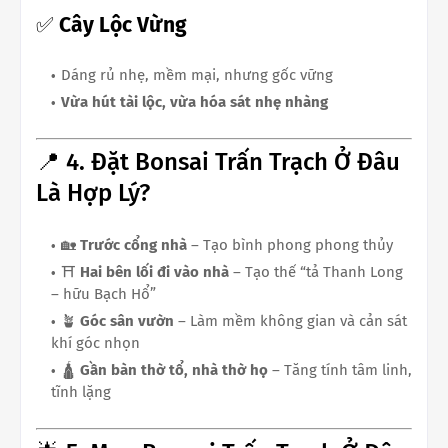
✅
Cây Lộc Vừng
Dáng rủ nhẹ, mềm mại, nhưng gốc vững
Vừa hút tài lộc, vừa hóa sát nhẹ nhàng
📍 4. Đặt Bonsai Trấn Trạch Ở Đâu
Là Hợp Lý?
🏡
Trước cổng nhà
– Tạo bình phong phong thủy
⛩
Hai bên lối đi vào nhà
– Tạo thế “tả Thanh Long
– hữu Bạch Hổ”
🪴
Góc sân vườn
– Làm mềm không gian và cản sát
khí góc nhọn
🛕
Gần bàn thờ tổ, nhà thờ họ
– Tăng tính tâm linh,
tĩnh lặng