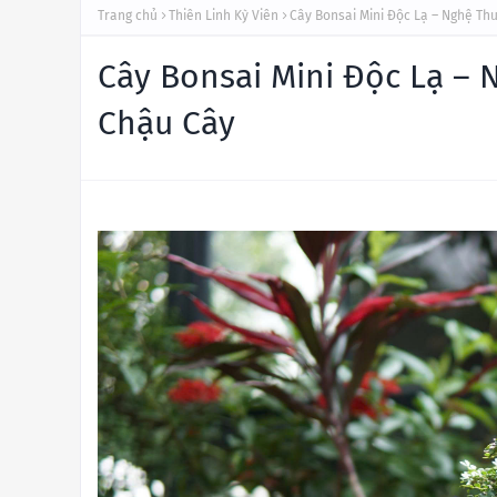
Trang chủ
Thiên Linh Kỳ Viên
Cây Bonsai Mini Độc Lạ – Nghệ Th
Cây Bonsai Mini Độc Lạ –
Chậu Cây