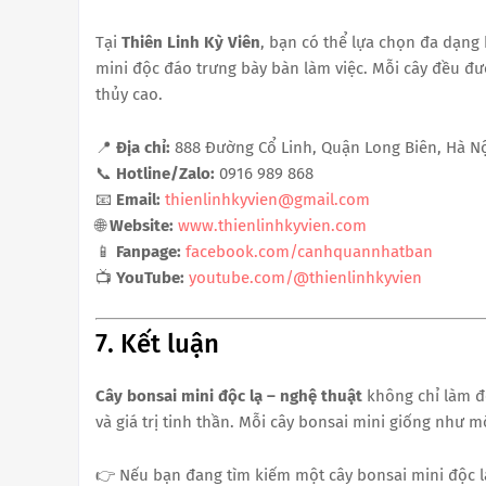
Tại
Thiên Linh Kỳ Viên
, bạn có thể lựa chọn đa dạng
mini độc đáo trưng bày bàn làm việc. Mỗi cây đều đư
thủy cao.
📍
Địa chỉ:
888 Đường Cổ Linh, Quận Long Biên, Hà Nộ
📞
Hotline/Zalo:
0916 989 868
📧
Email:
thienlinhkyvien@gmail.com
🌐
Website:
www.thienlinhkyvien.com
📱
Fanpage:
facebook.com/canhquannhatban
📺
YouTube:
youtube.com/@thienlinhkyvien
7. Kết luận
Cây bonsai mini độc lạ – nghệ thuật
không chỉ làm đ
và giá trị tinh thần. Mỗi cây bonsai mini giống như 
👉 Nếu bạn đang tìm kiếm một cây bonsai mini độc lạ