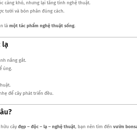
c càng khó, nhưng lại tăng tính nghệ thuật.
ợc tưới và bón phân đúng cách.
òn là
một tác phẩm nghệ thuật sống
.
 lạ
ánh nắng gắt.
ể úng.
thuật.
hẹ để cây phát triển đều.
đâu?
ở hữu cây
đẹp – độc – lạ – nghệ thuật
, bạn nên tìm đến
vườn bons