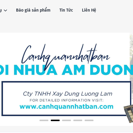
ụ
Báo giá sản phẩm
Tin Tức
Liên Hệ