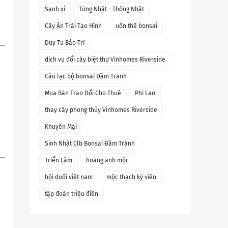
Sanh xi
Tùng Nhật - Thông Nhật
Cây Ăn Trái Tạo Hình
uốn thế bonsai
Duy Tu Bảo Trì
dịch vụ đổi cây biệt thự Vinhomes Riverside
Câu lạc bộ bonsai Đầm Trành
Mua Bán Trao Đổi Cho Thuê
Phi Lao
thay cây phong thủy Vinhomes Riverside
Khuyến Mại
Sinh Nhật Clb Bonsai Đầm Trành
Triển Lãm
hoàng anh mộc
hội duối việt nam
mộc thạch kỳ viên
tập đoàn triệu điền