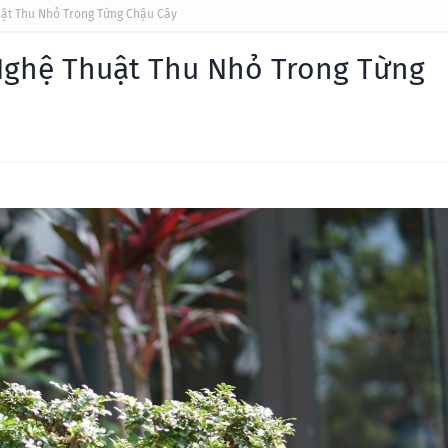
uật Thu Nhỏ Trong Từng Chậu Cây
 Nghệ Thuật Thu Nhỏ Trong Từng