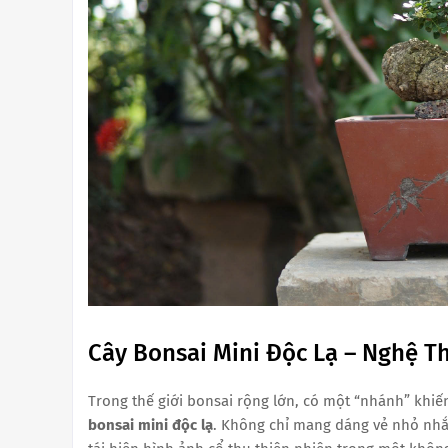
Cây Bonsai Mini Độc Lạ – Nghệ T
Trong thế giới bonsai rộng lớn, có một “nhánh” khiến
bonsai mini độc lạ
. Không chỉ mang dáng vẻ nhỏ nhắ