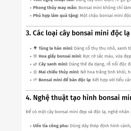
Phong thủy may mắn:
Bonsai mini không chỉ làm 
Phù hợp làm quà tặng:
Một chậu bonsai mini độc 
3. Các loại cây bonsai mini độc l
🌳
Tùng la hán mini:
Dáng cổ thụ thu nhỏ, xanh t
🌸
Hoa giấy bonsai mini:
Rực rỡ sắc màu, vừa đẹp 
🌿
Cây sanh mini:
Dáng thế đa dạng, rễ nổi độc đ
🌼
Mai chiếu thủy mini:
Nở hoa trắng tinh khôi, 
🌱
Bonsai mini để bàn độc lạ:
Kết hợp với tiểu cả
4. Nghệ thuật tạo hình bonsai mi
Để có một cây bonsai mini đẹp và độc lạ, nghệ nhân 
Uốn tỉa công phu:
Dùng dây thép định hình cành, c