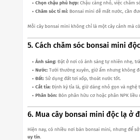
Chọn chậu phù hợp:
Chậu càng nhỏ, việc chăm só
Chăm sóc tỉ mỉ:
Bonsai mini dễ mất nước, cần đư
Mỗi cây bonsai mini không chỉ là một cây cảnh mà c
5. Cách chăm sóc bonsai mini độc
Ánh sáng:
Đặt ở nơi có ánh sáng tự nhiên nhẹ, tr
Nước:
Tưới thường xuyên, giữ ẩm nhưng không đ
Đất:
Sử dụng đất tơi xốp, thoát nước tốt.
Cắt tỉa:
Định kỳ tỉa lá, giữ dáng nhỏ gọn và nghệ 
Phân bón:
Bón phân hữu cơ hoặc phân NPK liều n
6. Mua cây bonsai mini độc lạ ở 
Hiện nay, có nhiều nơi bán bonsai mini, nhưng để s
uy tín
.