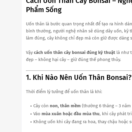
Cách Uốn Thân Cây Bonsai – Ngh
Phẩm Sống
Uốn thân là bước quan trọng nhất để tạo ra hình dán
bình thường, người nghệ nhân sẽ dùng dây uốn, kỹ t
làm đúng, cây không chỉ đẹp mà còn giữ được dáng 
Vậy
cách uốn thân cây bonsai đúng kỹ thuật
là như t
đẹp – không hại cây – giữ đúng thế phong thủy.
1. Khi Nào Nên Uốn Thân Bonsai?
Thời điểm lý tưởng để uốn thân là khi:
Cây còn
non, thân mềm
(thường 6 tháng – 3 năm 
Vào
mùa xuân hoặc đầu mùa thu
, khi cây phát t
Không uốn khi cây đang ra hoa, thay chậu hoặc s