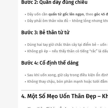
Bước 2: Quấn dây đúng chiều
Dây uốn cần
quấn từ gốc lên ngọn
, theo
góc 45 
Dây phải ôm thân vừa đủ – không lỏng nhưng khôn
Bước 3: Bẻ thân từ từ
Dùng hai tay giữ chắc thân cây tại điểm bẻ – uố
Không gò ép – nếu thấy thân có tiếng “rắc” là dấu
Bước 4: Cố định thế dáng
Sau khi uốn xong, giữ cây trong điều kiện ổn định
Không thay chậu, bón phân mạnh hoặc tưới đẫm 
4. Một Số Mẹo Uốn Thân Đẹp – K