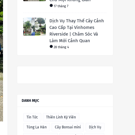
17 tháng 7
Dịch Vụ Thay Thế Cây Cảnh
Cao Cấp Tại Vinhomes
Riverside | Chăm Sóc Và
Làm Mới Cảnh Quan
28 tháng 4
DANH MỤC
Tin Tức
Thiên Linh Kỳ Viên
Tùng La Hán
Cây Bonsai mini
Dịch Vụ