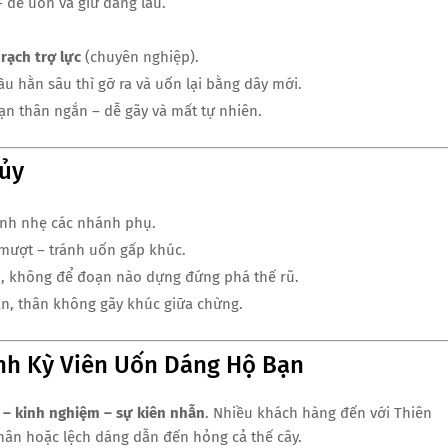
dễ uốn và giữ dáng lâu.
rạch trợ lực
(chuyên nghiệp).
ầu hằn sâu thì gỡ ra và uốn lại bằng dây mới.
n thân ngắn – dễ gãy và mất tự nhiên.
ủy
ỉnh nhẹ các nhánh phụ.
 mượt – tránh uốn gấp khúc.
, không để đoạn nào dựng đứng phá thế rũ.
tán, thân không gãy khúc giữa chừng.
inh Kỳ Viên Uốn Dáng Hộ Bạn
 – kinh nghiệm – sự kiên nhẫn
. Nhiều khách hàng đến với Thiên
hân hoặc lệch dáng dẫn đến hỏng cả thế cây.