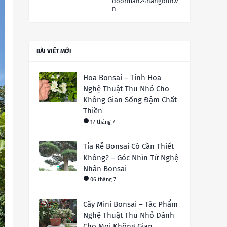
doorman24hangbun.v
n
BÀI VIẾT MỚI
Hoa Bonsai – Tinh Hoa
Nghệ Thuật Thu Nhỏ Cho
Không Gian Sống Đậm Chất
Thiền
17 tháng 7
Tỉa Rễ Bonsai Có Cần Thiết
Không? – Góc Nhìn Từ Nghệ
Nhân Bonsai
06 tháng 7
Cây Mini Bonsai – Tác Phẩm
Nghệ Thuật Thu Nhỏ Dành
Cho Mọi Không Gian