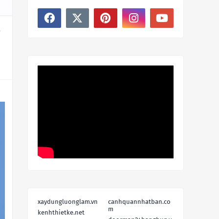
y
xaydungluonglam.vn
canhquannhatban.co
m
kenhthietke.net