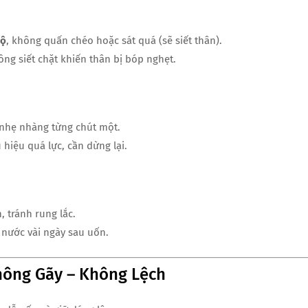
độ
, không quấn chéo hoặc sát quá (sẽ siết thân).
g siết chặt khiến thân bị bóp nghẹt.
n nhẹ nhàng từng chút một.
 hiệu quá lực, cần dừng lại.
, tránh rung lắc.
nước vài ngày sau uốn.
hông Gãy – Không Lệch