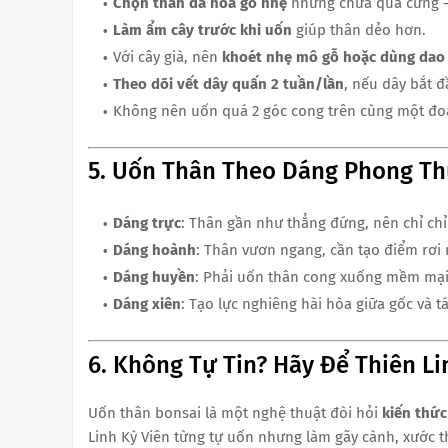
Chọn thân đã hóa gỗ nhẹ
nhưng chưa quá cứng – 
Làm ẩm cây trước khi uốn
giúp thân dẻo hơn.
Với cây già, nên
khoét nhẹ mô gỗ hoặc dùng dao 
Theo dõi vết dây quấn 2 tuần/lần
, nếu dây bắt đ
Không nên uốn quá 2 góc cong trên cùng một đoạ
5. Uốn Thân Theo Dáng Phong Th
Dáng trực
: Thân gần như thẳng đứng, nên chỉ ch
Dáng hoành
: Thân vươn ngang, cần tạo điểm rơi
Dáng huyền
: Phải uốn thân cong xuống mềm mại
Dáng xiên
: Tạo lực nghiêng hài hòa giữa gốc và 
6. Không Tự Tin? Hãy Để Thiên L
Uốn thân bonsai là một nghệ thuật đòi hỏi
kiến thức
Linh Kỳ Viên từng tự uốn nhưng làm gãy cành, xước t