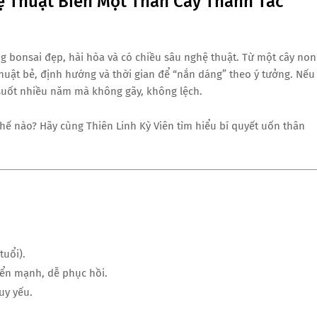
ệ Thuật Biến Một Thân Cây Thành Tác
g bonsai đẹp, hài hòa và có chiều sâu nghệ thuật. Từ một cây non
huật bẻ, định hướng và thời gian để “nắn dáng” theo ý tưởng. Nếu
suốt nhiều năm mà không gãy, không lệch.
hế nào? Hãy cùng Thiên Linh Kỳ Viên tìm hiểu bí quyết uốn thân
tuổi).
riển mạnh, dễ phục hồi.
uy yếu.