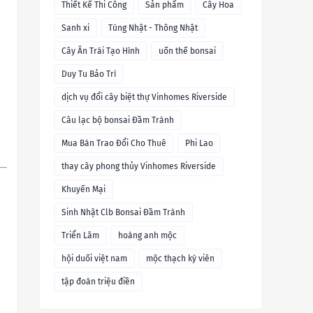
Thiết Kế Thi Công
Sản phẩm
Cây Hoa
Sanh xi
Tùng Nhật - Thông Nhật
Cây Ăn Trái Tạo Hình
uốn thế bonsai
Duy Tu Bảo Trì
dịch vụ đổi cây biệt thự Vinhomes Riverside
Câu lạc bộ bonsai Đầm Trành
Mua Bán Trao Đổi Cho Thuê
Phi Lao
thay cây phong thủy Vinhomes Riverside
Khuyến Mại
Sinh Nhật Clb Bonsai Đầm Trành
Triển Lãm
hoàng anh mộc
hội duối việt nam
mộc thạch kỳ viên
tập đoàn triệu điền