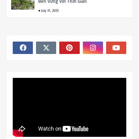
Bền Vững Với Thời Gian
July 31, 2025