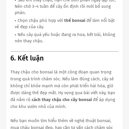
Nên chờ 3–4 tuần để cây ổn định rồi mới bổ sung
phân.
Chọn chậu phù hợp với
thế bonsai
để làm nổi bật
vẻ đẹp của cây.
Nếu cây quá yếu hoặc đang ra hoa, kết trái, không
nên thay chậu.
6. Kết luận
Thay chậu cho bonsai là một công đoạn quan trọng
trong quá trình chăm sóc. Nếu làm đúng cách, cây sẽ
không chỉ khỏe mạnh mà còn phát triển hài hòa, giữ
được dáng thế đẹp mắt. Hy vọng qua bài viết này, bạn
đã nắm rõ
cách thay chậu cho cây bonsai
để áp dụng
cho khu vườn nhỏ của mình.
Nếu bạn muốn tìm hiểu thêm về nghệ thuật bonsai,
mua chậu bonsai đẹp, hay cần tư vấn cách chăm sóc