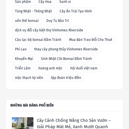
Sản phẩm
Cây Hoa
Sanh xi
Tùng Nhật - Thông Nhật
Cây Ăn Trái Tạo Hình
uốn thế bonsai
Duy Tu Bảo Trì
dịch vụ đổi cây biệt thự Vinhomes Riverside
Câu lạc bộ bonsai Đầm Trành
Mua Bán Trao Đổi Cho Thuê
Phi Lao
thay cây phong thủy Vinhomes Riverside
Khuyến Mại
Sinh Nhật Clb Bonsai Đầm Trành
Triển Lãm
hoàng anh mộc
hội duối việt nam
mộc thạch kỳ viên
tập đoàn triệu điền
NHỮNG BÀI ĐĂNG PHỔ BIẾN
Cây Cảnh Chống Nắng Cho Sân Vườn –
Giải Pháp Mát Mẻ, Xanh Mướt Quanh