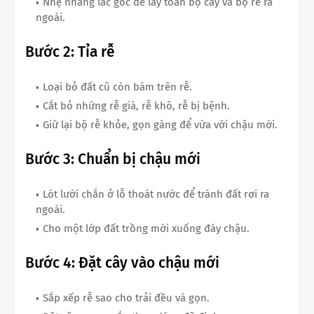
Nhẹ nhàng lắc gốc để lấy toàn bộ cây và bộ rễ ra
ngoài.
Bước 2: Tỉa rễ
Loại bỏ đất cũ còn bám trên rễ.
Cắt bỏ những rễ già, rễ khô, rễ bị bệnh.
Giữ lại bộ rễ khỏe, gọn gàng để vừa với chậu mới.
Bước 3: Chuẩn bị chậu mới
Lót lưới chắn ở lỗ thoát nước để tránh đất rơi ra
ngoài.
Cho một lớp đất trồng mới xuống đáy chậu.
Bước 4: Đặt cây vào chậu mới
Sắp xếp rễ sao cho trải đều và gọn.