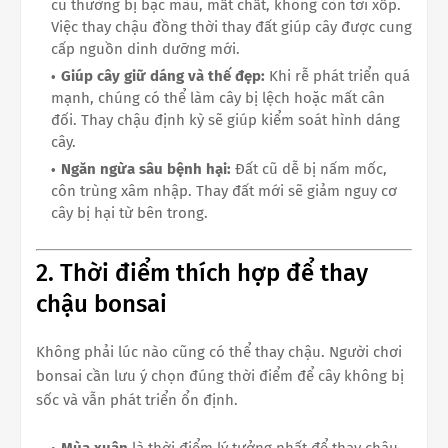
cũ thường bị bạc màu, mất chất, không còn tơi xốp.
Việc thay chậu đồng thời thay đất giúp cây được cung
cấp nguồn dinh dưỡng mới.
Giúp cây giữ dáng và thế đẹp:
Khi rễ phát triển quá
mạnh, chúng có thể làm cây bị lệch hoặc mất cân
đối. Thay chậu định kỳ sẽ giúp kiểm soát hình dáng
cây.
Ngăn ngừa sâu bệnh hại:
Đất cũ dễ bị nấm mốc,
côn trùng xâm nhập. Thay đất mới sẽ giảm nguy cơ
cây bị hại từ bên trong.
2. Thời điểm thích hợp để thay
chậu bonsai
Không phải lúc nào cũng có thể thay chậu. Người chơi
bonsai cần lưu ý chọn đúng thời điểm để cây không bị
sốc và vẫn phát triển ổn định.