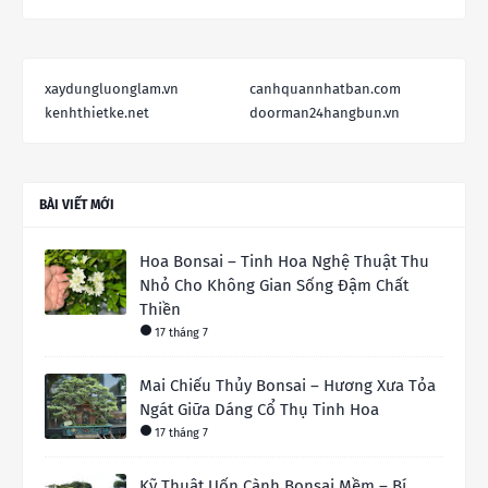
xaydungluonglam.vn
canhquannhatban.com
kenhthietke.net
doorman24hangbun.vn
BÀI VIẾT MỚI
Hoa Bonsai – Tinh Hoa Nghệ Thuật Thu
Nhỏ Cho Không Gian Sống Đậm Chất
Thiền
17 tháng 7
Mai Chiếu Thủy Bonsai – Hương Xưa Tỏa
Ngát Giữa Dáng Cổ Thụ Tinh Hoa
17 tháng 7
Kỹ Thuật Uốn Cành Bonsai Mềm – Bí