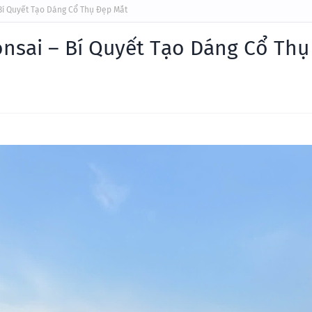
Bí Quyết Tạo Dáng Cổ Thụ Đẹp Mắt
nsai – Bí Quyết Tạo Dáng Cổ Thụ