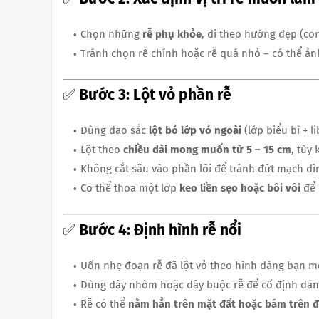
Chọn những
rễ phụ khỏe
, đi theo hướng đẹp (co
Tránh chọn rễ chính hoặc rễ quá nhỏ – có thể ản
✅
Bước 3: Lột vỏ phần rễ
Dùng dao sắc
lột bỏ lớp vỏ ngoài
(lớp biểu bì + l
Lột theo
chiều dài mong muốn từ 5 – 15 cm
, tùy 
Không cắt sâu vào phần lõi để tránh đứt mạch d
Có thể thoa một lớp
keo liền sẹo hoặc bôi vôi
để 
✅
Bước 4: Định hình rễ nổi
Uốn nhẹ đoạn rễ đã lột vỏ theo hình dáng bạn 
Dùng dây nhôm hoặc dây buộc rễ để cố định dáng
Rễ có thể
nằm hẳn trên mặt đất hoặc bám trên 