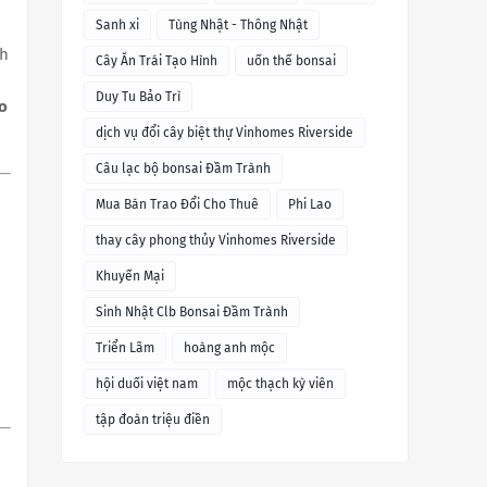
Sanh xi
Tùng Nhật - Thông Nhật
nh
Cây Ăn Trái Tạo Hình
uốn thế bonsai
Duy Tu Bảo Trì
o
dịch vụ đổi cây biệt thự Vinhomes Riverside
Câu lạc bộ bonsai Đầm Trành
Mua Bán Trao Đổi Cho Thuê
Phi Lao
thay cây phong thủy Vinhomes Riverside
Khuyến Mại
Sinh Nhật Clb Bonsai Đầm Trành
Triển Lãm
hoàng anh mộc
hội duối việt nam
mộc thạch kỳ viên
tập đoàn triệu điền