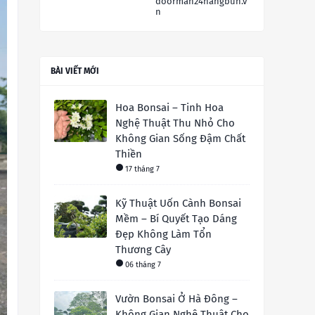
doorman24hangbun.v
n
BÀI VIẾT MỚI
Hoa Bonsai – Tinh Hoa
Nghệ Thuật Thu Nhỏ Cho
Không Gian Sống Đậm Chất
Thiền
17 tháng 7
Kỹ Thuật Uốn Cành Bonsai
Mềm – Bí Quyết Tạo Dáng
Đẹp Không Làm Tổn
Thương Cây
06 tháng 7
Vườn Bonsai Ở Hà Đông –
Không Gian Nghệ Thuật Cho