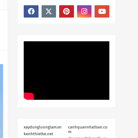
xaydungluonglam.vn
canhquannhatban.co
m
kenhthietke.net