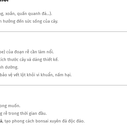
ng, xoắn, quấn quanh đá…).
h hưởng đến sức sống của cây.
ibe) của đoạn rễ cần làm nổi.
kích thước cây và dáng thiết kế.
inh dưỡng.
bảo vệ vết lột khỏi vi khuẩn, nấm hại.
mong muốn.
 rễ trong thời gian đầu.
đá
, tạo phong cách bonsai xuyên đá độc đáo.