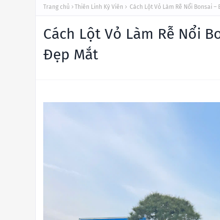
Trang chủ
Thiên Linh Kỳ Viên
Cách Lột Vỏ Làm Rễ Nổi Bonsai – 
Cách Lột Vỏ Làm Rễ Nổi Bo
Đẹp Mắt