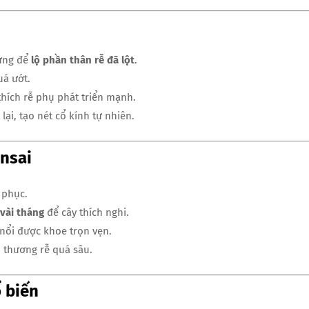
hưng để
lộ phần thân rễ đã lột
.
uá ướt.
thích rễ phụ phát triển mạnh.
lại, tạo nét cổ kính tự nhiên.
onsai
 phục.
 vài tháng
để cây thích nghi.
nổi được khoe trọn vẹn.
n thương rễ quá sâu.
 biến