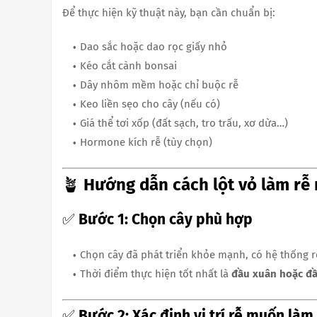
Để thực hiện kỹ thuật này, bạn cần chuẩn bị:
Dao sắc hoặc dao rọc giấy nhỏ
Kéo cắt cành bonsai
Dây nhôm mềm hoặc chỉ buộc rễ
Keo liền sẹo cho cây (nếu có)
Giá thể tơi xốp (đất sạch, tro trấu, xơ dừa…)
Hormone kích rễ (tùy chọn)
🪴
Hướng dẫn cách lột vỏ làm rễ
✅
Bước 1: Chọn cây phù hợp
Chọn cây đã phát triển khỏe mạnh, có hệ thống r
Thời điểm thực hiện tốt nhất là
đầu xuân hoặc đ
✅
Bước 2: Xác định vị trí rễ muốn làm