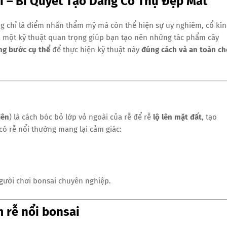
i – Bí Quyết Tạo Dáng Cổ Thụ Đẹp Mắt
 chỉ là điểm nhấn thẩm mỹ mà còn thể hiện sự uy nghiêm, cổ kí
 một kỹ thuật quan trọng giúp bạn tạo nên những tác phẩm cây
ng bước cụ thể
để thực hiện kỹ thuật này
đúng cách và an toàn ch
iên
) là cách bóc bỏ lớp vỏ ngoài của rễ để rễ
lộ lên mặt đất
, tạo
ó rễ nổi thường mang lại cảm giác:
.
gười chơi bonsai chuyên nghiệp.
m rễ nổi bonsai