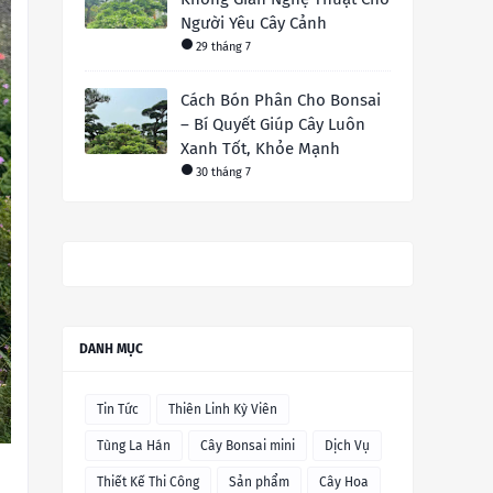
Người Yêu Cây Cảnh
29 tháng 7
Cách Bón Phân Cho Bonsai
– Bí Quyết Giúp Cây Luôn
Xanh Tốt, Khỏe Mạnh
30 tháng 7
DANH MỤC
Tin Tức
Thiên Linh Kỳ Viên
Tùng La Hán
Cây Bonsai mini
Dịch Vụ
Thiết Kế Thi Công
Sản phẩm
Cây Hoa