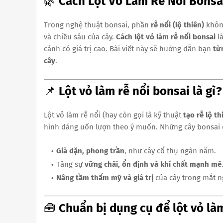
🌿
Cách Lột Vỏ Làm Rễ Nổi Bonsa
Trong nghệ thuật bonsai, phần
rễ nổi (lộ thiên)
không
và chiều sâu của cây.
Cách lột vỏ làm rễ nổi bonsai
là
cảnh có giá trị cao. Bài viết này sẽ hướng dẫn bạn
từ
cây
.
📌
Lột vỏ làm rễ nổi bonsai là gì?
Lột vỏ làm rễ nổi (hay còn gọi là kỹ thuật
tạo rễ lộ th
hình dáng uốn lượn theo ý muốn. Những cây bonsai c
Già dặn, phong trần
, như cây cổ thụ ngàn năm.
Tăng sự
vững chãi, ổn định và khí chất mạnh mẽ
Nâng tầm thẩm mỹ và giá trị
của cây trong mắt n
🧰
Chuẩn bị dụng cụ để lột vỏ là