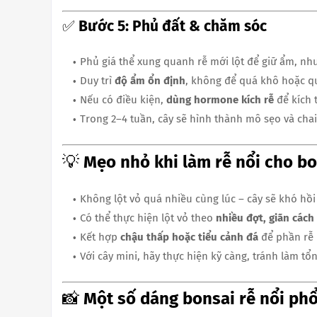
✅
Bước 5: Phủ đất & chăm sóc
Phủ giá thể xung quanh rễ mới lột để giữ ẩm, n
Duy trì
độ ẩm ổn định
, không để quá khô hoặc q
Nếu có điều kiện,
dùng hormone kích rễ
để kích 
Trong 2–4 tuần, cây sẽ hình thành mô sẹo và chai 
💡
Mẹo nhỏ khi làm rễ nổi cho b
Không lột vỏ quá nhiều cùng lúc – cây sẽ khó hồi
Có thể thực hiện lột vỏ theo
nhiều đợt, giãn cách
Kết hợp
chậu thấp hoặc tiểu cảnh đá
để phần rễ 
Với cây mini, hãy thực hiện kỹ càng, tránh làm tổ
📸
Một số dáng bonsai rễ nổi phổ