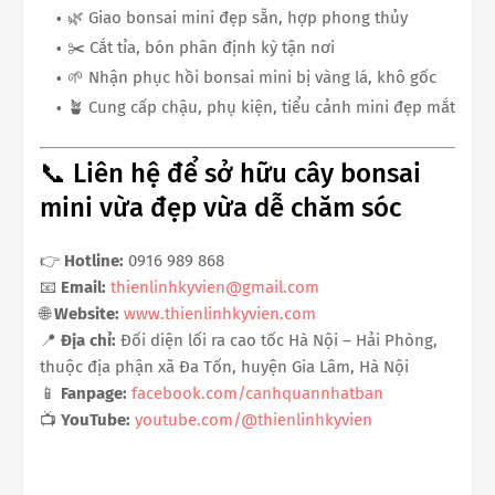
🌿 Giao bonsai mini đẹp sẵn, hợp phong thủy
✂️ Cắt tỉa, bón phân định kỳ tận nơi
🌱 Nhận phục hồi bonsai mini bị vàng lá, khô gốc
🪴 Cung cấp chậu, phụ kiện, tiểu cảnh mini đẹp mắt
📞 Liên hệ để sở hữu cây bonsai
mini vừa đẹp vừa dễ chăm sóc
👉
Hotline:
0916 989 868
📧
Email:
thienlinhkyvien@gmail.com
🌐
Website:
www.thienlinhkyvien.com
📍
Địa chỉ:
Đối diện lối ra cao tốc Hà Nội – Hải Phòng,
thuộc địa phận xã Đa Tốn, huyện Gia Lâm, Hà Nội
📱
Fanpage:
facebook.com/canhquannhatban
📺
YouTube:
youtube.com/@thienlinhkyvien