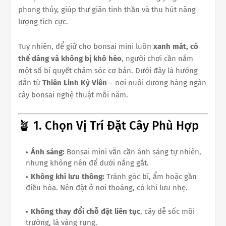
phong thủy, giúp thư giãn tinh thần và thu hút năng
lượng tích cực.
Tuy nhiên, để giữ cho bonsai mini luôn
xanh mát, có
thế dáng và không bị khô héo
, người chơi cần nắm
một số bí quyết chăm sóc cơ bản. Dưới đây là hướng
dẫn từ
Thiên Linh Kỳ Viên
– nơi nuôi dưỡng hàng ngàn
cây bonsai nghệ thuật mỗi năm.
🪴 1. Chọn Vị Trí Đặt Cây Phù Hợp
Ánh sáng:
Bonsai mini vẫn cần ánh sáng tự nhiên,
nhưng không nên để dưới nắng gắt.
Không khí lưu thông:
Tránh góc bí, ẩm hoặc gần
điều hòa. Nên đặt ở nơi thoáng, có khí lưu nhẹ.
Không thay đổi chỗ đặt liên tục
, cây dễ sốc môi
trường, lá vàng rụng.