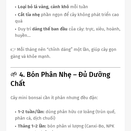
Loại bỏ lá vàng, cành khô
mỗi tuần
Cắt tỉa nhẹ
phần ngọn để cây không phát triển cao
quá
Duy trì
dáng thế ban đầu
của cây: trực, xiêu, hoành,
huyền...
👉 Mỗi tháng nên “chỉnh dáng” một lần, giúp cây gọn
gàng và khỏe mạnh.
🌱 4. Bón Phân Nhẹ – Đủ Dưỡng
Chất
Cây mini bonsai cần ít phân nhưng đều đặn:
1–2 tuần/lần:
dùng phân hữu cơ loãng (trùn quế,
phân cá, dịch chuối)
Tháng 1–2 lần:
bón phân vi lượng (Canxi-Bo, NPK