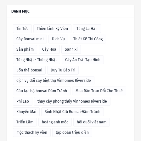
DANH MỤC
Tin Tức
Thiên Linh Kỳ Viên
Tùng La Hán
Cây Bonsai mini
Dịch Vụ
Thiết Kế Thi Công
Sản phẩm
Cây Hoa
Sanh xi
Tùng Nhật - Thông Nhật
Cây Ăn Trái Tạo Hình
uốn thế bonsai
Duy Tu Bảo Trì
dịch vụ đổi cây biệt thự Vinhomes Riverside
Câu lạc bộ bonsai Đầm Trành
Mua Bán Trao Đổi Cho Thuê
Phi Lao
thay cây phong thủy Vinhomes Riverside
Khuyến Mại
Sinh Nhật Clb Bonsai Đầm Trành
Triển Lãm
hoàng anh mộc
hội duối việt nam
mộc thạch kỳ viên
tập đoàn triệu điền