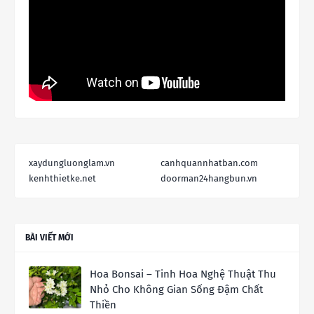
xaydungluonglam.vn
canhquannhatban.com
kenhthietke.net
doorman24hangbun.vn
BÀI VIẾT MỚI
Hoa Bonsai – Tinh Hoa Nghệ Thuật Thu
Nhỏ Cho Không Gian Sống Đậm Chất
Thiền