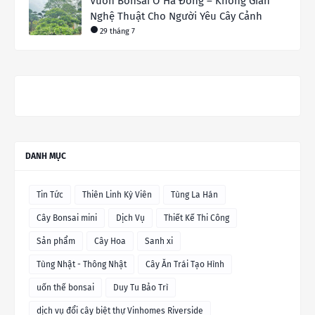
Vườn Bonsai Ở Hà Đông – Không Gian
Nghệ Thuật Cho Người Yêu Cây Cảnh
29 tháng 7
DANH MỤC
Tin Tức
Thiên Linh Kỳ Viên
Tùng La Hán
Cây Bonsai mini
Dịch Vụ
Thiết Kế Thi Công
Sản phẩm
Cây Hoa
Sanh xi
Tùng Nhật - Thông Nhật
Cây Ăn Trái Tạo Hình
uốn thế bonsai
Duy Tu Bảo Trì
dịch vụ đổi cây biệt thự Vinhomes Riverside