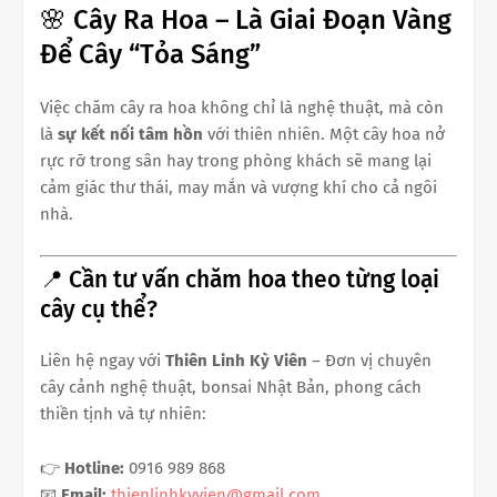
🌸 Cây Ra Hoa – Là Giai Đoạn Vàng
Để Cây “Tỏa Sáng”
Việc chăm cây ra hoa không chỉ là nghệ thuật, mà còn
là
sự kết nối tâm hồn
với thiên nhiên. Một cây hoa nở
rực rỡ trong sân hay trong phòng khách sẽ mang lại
cảm giác thư thái, may mắn và vượng khí cho cả ngôi
nhà.
📍 Cần tư vấn chăm hoa theo từng loại
cây cụ thể?
Liên hệ ngay với
Thiên Linh Kỳ Viên
– Đơn vị chuyên
cây cảnh nghệ thuật, bonsai Nhật Bản, phong cách
thiền tịnh và tự nhiên:
👉
Hotline:
0916 989 868
📧
Email:
thienlinhkyvien@gmail.com