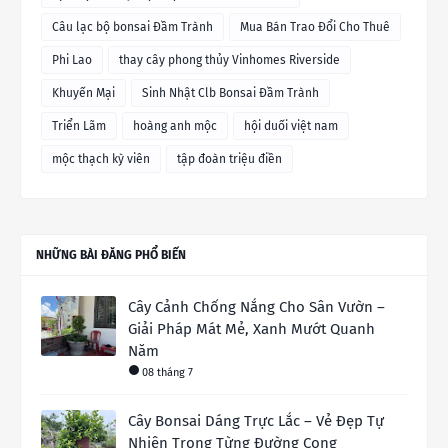
Câu lạc bộ bonsai Đầm Trành
Mua Bán Trao Đổi Cho Thuê
Phi Lao
thay cây phong thủy Vinhomes Riverside
Khuyến Mại
Sinh Nhật Clb Bonsai Đầm Trành
Triển Lãm
hoàng anh mộc
hội duối việt nam
mộc thạch kỳ viên
tập đoàn triệu điền
NHỮNG BÀI ĐĂNG PHỔ BIẾN
Cây Cảnh Chống Nắng Cho Sân Vườn –
Giải Pháp Mát Mẻ, Xanh Mướt Quanh
Năm
08 tháng 7
Cây Bonsai Dáng Trực Lắc – Vẻ Đẹp Tự
Nhiên Trong Từng Đường Cong