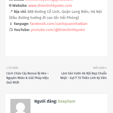
🌐
Website:
www.thienlinhkyvien.com
📍
Địa chỉ:
888 Đường Cổ Linh, Quận Long Biên, Hà Nội
(Đầu đường hướng đi cao tốc Hải Phòng)
📱
Fanpage:
facebook.com/canhquannhatban
📺
YouTube:
youtube.com/@thienlinhkyvien
CŨ HƠN
MỚI HƠN
Cách Chữa Cây Bonsai Bị Héo –
Làm Sân Vườn Hà Nội Đẹp Chuẩn
Nguyên Nhân & Giải Pháp Hiệu
Nhật – Gợi Ý Từ Thiên Linh Kỳ Viên
Quả Nhất
Người đăng:
hoapham