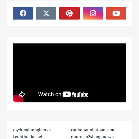
xaydungluonglam.vn
canhquannhatban.com
kenhthietke.net
doorman24hangbun.vn