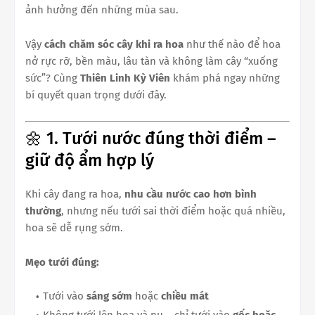
ảnh hưởng đến những mùa sau.
Vậy
cách chăm sóc cây khi ra hoa
như thế nào để hoa
nở rực rỡ, bền màu, lâu tàn và không làm cây “xuống
sức”? Cùng
Thiên Linh Kỳ Viên
khám phá ngay những
bí quyết quan trọng dưới đây.
🌼 1. Tưới nước đúng thời điểm –
giữ độ ẩm hợp lý
Khi cây đang ra hoa,
nhu cầu nước cao hơn bình
thường
, nhưng nếu tưới sai thời điểm hoặc quá nhiều,
hoa sẽ dễ rụng sớm.
Mẹo tưới đúng:
Tưới vào
sáng sớm
hoặc
chiều mát
Không tưới lên hoa và nụ – chỉ tưới vào
gốc hoặc