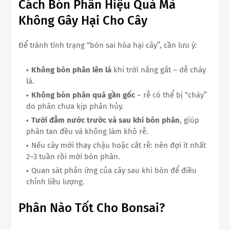
Cách Bón Phân Hiệu Quả Mà
Không Gây Hại Cho Cây
Để tránh tình trạng “bón sai hóa hại cây”, cần lưu ý:
Không bón phân lên lá
khi trời nắng gắt – dễ cháy
lá.
Không bón phân quá gần gốc
– rễ có thể bị “cháy”
do phân chưa kịp phân hủy.
Tưới đẫm nước trước và sau khi bón phân
, giúp
phân tan đều và không làm khô rễ.
Nếu cây mới thay chậu hoặc cắt rễ: nên đợi ít nhất
2–3 tuần rồi mới bón phân.
Quan sát phản ứng của cây sau khi bón để điều
chỉnh liều lượng.
Phân Nào Tốt Cho Bonsai?