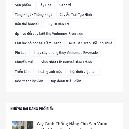
Sản phẩm
Cây Hoa
Sanh xi
Tùng Nhật - Thông Nhật
Cây Ăn Trái Tạo Hình
uốn thế bonsai
Duy Tu Bảo Trì
dịch vụ đổi cây biệt thự Vinhomes Riverside
Câu lạc bộ bonsai Đầm Trành
Mua Bán Trao Đổi Cho Thuê
Phi Lao
thay cây phong thủy Vinhomes Riverside
Khuyến Mại
Sinh Nhật Clb Bonsai Đầm Trành
Triển Lãm
hoàng anh mộc
hội duối việt nam
mộc thạch kỳ viên
tập đoàn triệu điền
NHỮNG BÀI ĐĂNG PHỔ BIẾN
Cây Cảnh Chống Nắng Cho Sân Vườn –