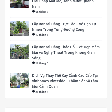
Giải Pháp Mát Mẻ, Xanh Mướt Quanh
Năm
08 tháng 7
Cây Bonsai Dáng Trực Lắc – Vẻ Đẹp Tự
Nhiên Trong Từng Đường Cong
19 tháng 6
Cây Bonsai Dáng Thác Đổ – Vẻ Đẹp Mềm
Mại và Nghệ Thuật Trong Không Gian
Sống
19 tháng 6
Dịch Vụ Thay Thế Cây Cảnh Cao Cấp Tại
Vinhomes Riverside | Chăm Sóc Và Làm
Mới Cảnh Quan
28 tháng 4