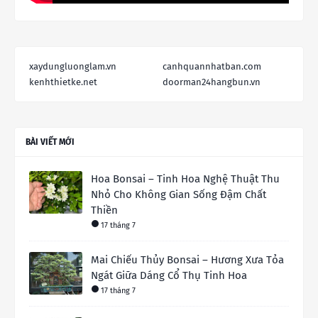
xaydungluonglam.vn
canhquannhatban.com
kenhthietke.net
doorman24hangbun.vn
BÀI VIẾT MỚI
Hoa Bonsai – Tinh Hoa Nghệ Thuật Thu
Nhỏ Cho Không Gian Sống Đậm Chất
Thiền
17 tháng 7
Mai Chiếu Thủy Bonsai – Hương Xưa Tỏa
Ngát Giữa Dáng Cổ Thụ Tinh Hoa
17 tháng 7