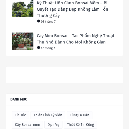
Kỹ Thuật Uốn Cành Bonsai Mềm – Bí
Quyết Tạo Dáng Đẹp Không Làm Tổn
Thương Cây
06 tháng 7
Cây Mini Bonsai – Tác Phẩm Nghệ Thuật
Thu Nhỏ Dành Cho Mọi Không Gian
17 tháng 7
DANH MỤC
Tin Tức
Thiên Linh Kỳ Viên
Tùng La Hán
Cây Bonsai mini
Dịch Vụ
Thiết Kế Thi Công