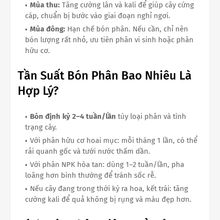
Mùa thu:
Tăng cường lân và kali để giúp cây cứng
cáp, chuẩn bị bước vào giai đoạn nghỉ ngơi.
Mùa đông:
Hạn chế bón phân. Nếu cần, chỉ nên
bón lượng rất nhỏ, ưu tiên phân vi sinh hoặc phân
hữu cơ.
Tần Suất Bón Phân Bao Nhiêu Là
Hợp Lý?
Bón định kỳ 2–4 tuần/lần
tùy loại phân và tình
trạng cây.
Với phân hữu cơ hoai mục: mỗi tháng 1 lần, có thể
rải quanh gốc và tưới nước thấm dần.
Với phân NPK hòa tan: dùng 1–2 tuần/lần, pha
loãng hơn bình thường để tránh sốc rễ.
Nếu cây đang trong thời kỳ ra hoa, kết trái: tăng
cường kali để quả không bị rụng và màu đẹp hơn.