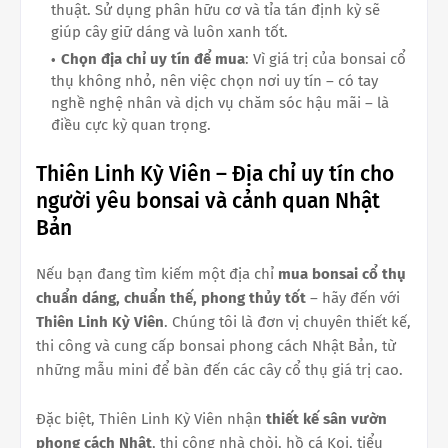
thuật. Sử dụng phân hữu cơ và tỉa tán định kỳ sẽ
giúp cây giữ dáng và luôn xanh tốt.
Chọn địa chỉ uy tín để mua
: Vì giá trị của bonsai cổ
thụ không nhỏ, nên việc chọn nơi uy tín – có tay
nghề nghệ nhân và dịch vụ chăm sóc hậu mãi – là
điều cực kỳ quan trọng.
Thiên Linh Kỳ Viên – Địa chỉ uy tín cho
người yêu bonsai và cảnh quan Nhật
Bản
Nếu bạn đang tìm kiếm một địa chỉ
mua bonsai cổ thụ
chuẩn dáng, chuẩn thế, phong thủy tốt
– hãy đến với
Thiên Linh Kỳ Viên
. Chúng tôi là đơn vị chuyên thiết kế,
thi công và cung cấp bonsai phong cách Nhật Bản, từ
những mẫu mini để bàn đến các cây cổ thụ giá trị cao.
Đặc biệt, Thiên Linh Kỳ Viên nhận
thiết kế sân vườn
phong cách Nhật
, thi công nhà chòi, hồ cá Koi, tiểu