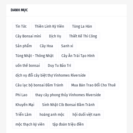
DANH MỤC
Tin Tức
Thiên Linh Kỳ Viên
Tùng La Hán
Cây Bonsai mini
Dịch Vụ
Thiết Kế Thi Công
Sản phẩm
Cây Hoa
Sanh xi
Tùng Nhật - Thông Nhật
Cây Ăn Trái Tạo Hình
uốn thế bonsai
Duy Tu Bảo Trì
dịch vụ đổi cây biệt thự Vinhomes Riverside
Câu lạc bộ bonsai Đầm Trành
Mua Bán Trao Đổi Cho Thuê
Phi Lao
thay cây phong thủy Vinhomes Riverside
Khuyến Mại
Sinh Nhật Clb Bonsai Đầm Trành
Triển Lãm
hoàng anh mộc
hội duối việt nam
mộc thạch kỳ viên
tập đoàn triệu điền