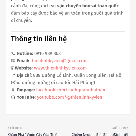
cảnh đá, cùng dịch vụ
vận chuyển bonsai toàn quốc
đảm bảo cây được bảo vệ an toàn trong suốt quá trình
di chuyển.
Thông tin liên hệ
📞
Hotline:
0916 989 868
📧
Email:
thienlinhkyvien@gmail.com
🌐
Website:
www.thienlinhkyvien.com
📍
Địa chỉ:
888 Đường Cổ Linh, Quận Long Biên, Hà Nội
(Đầu đường hướng đi cao tốc Hải Phòng)
📱
Fanpage:
facebook.com/canhquannhatban
📺
YouTube:
youtube.com/@thienlinhkyvien
CŨ HƠN
MỚI HƠN
Khám Phá "Vườn Cây Của Thiên
Chiêm Ngưỡng Sức Sống Mãnh Liệt