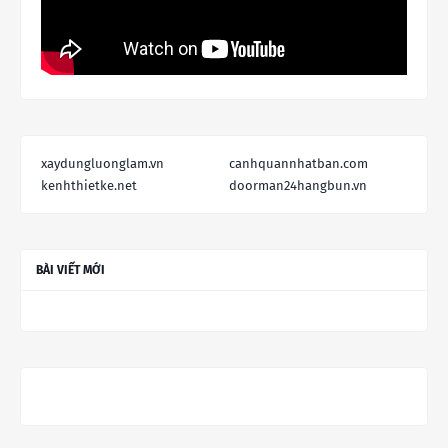
xaydungluonglam.vn
canhquannhatban.com
kenhthietke.net
doorman24hangbun.vn
BÀI VIẾT MỚI