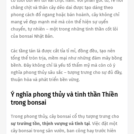
có tuổi đời lên tới vài chục năm. Với phần gốc to, rễ nổi
chằng chịt và thân cây dẻo dai được tạo dáng theo
phong cách đổ ngang hoặc bán hoành, cây không chỉ
mang vẻ đẹp mạnh mẽ mà còn thể hiện sự uyển
chuyển, tự nhiên – một trong những tinh thần cốt lõi
của bonsai Nhật Bản.
Các tầng tán lá được cắt tỉa tỉ mỉ, đồng đều, tạo nên
tổng thể tròn trịa, mềm mại như những đám mây bồng
bềnh. Đây không chỉ là yếu tố thẩm mỹ mà còn có ý
nghĩa phong thủy sâu sắc – tượng trưng cho sự đủ đầy,
thuận hòa và phát triển bền vững.
Ý nghĩa phong thủy và tinh thần Thiền
trong bonsai
Trong phong thủy, cây bonsai cổ thụ tượng trưng cho
sự trường tồn, thịnh vượng và tĩnh tại
. Việc đặt một
cây bonsai trong sân vườn, ban công hay trước hiên