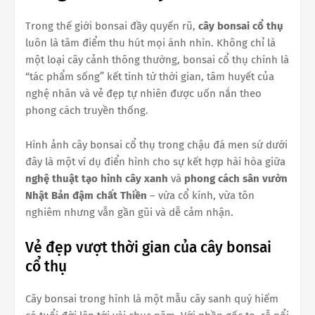
Trong thế giới bonsai đầy quyến rũ,
cây bonsai cổ thụ
luôn là tâm điểm thu hút mọi ánh nhìn. Không chỉ là
một loại cây cảnh thông thường, bonsai cổ thụ chính là
“tác phẩm sống” kết tinh từ thời gian, tâm huyết của
nghệ nhân và vẻ đẹp tự nhiên được uốn nắn theo
phong cách truyền thống.
Hình ảnh cây bonsai cổ thụ trong chậu đá men sứ dưới
đây là một ví dụ điển hình cho sự kết hợp hài hòa giữa
nghệ thuật tạo hình cây xanh
và
phong cách sân vườn
Nhật Bản đậm chất Thiền
– vừa cổ kính, vừa tôn
nghiêm nhưng vẫn gần gũi và dễ cảm nhận.
Vẻ đẹp vượt thời gian của cây bonsai
cổ thụ
Cây bonsai trong hình là một mẫu cây sanh quý hiếm