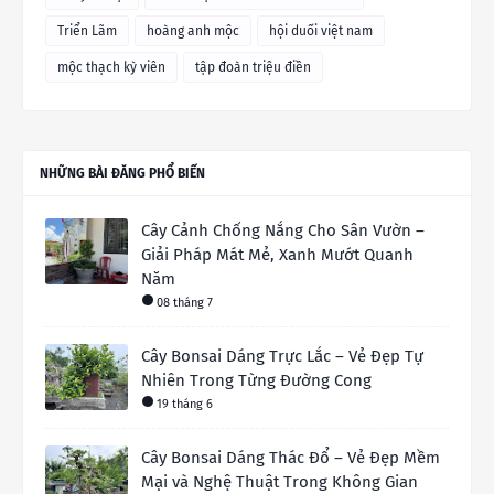
Triển Lãm
hoàng anh mộc
hội duối việt nam
mộc thạch kỳ viên
tập đoàn triệu điền
NHỮNG BÀI ĐĂNG PHỔ BIẾN
Cây Cảnh Chống Nắng Cho Sân Vườn –
Giải Pháp Mát Mẻ, Xanh Mướt Quanh
Năm
08 tháng 7
Cây Bonsai Dáng Trực Lắc – Vẻ Đẹp Tự
Nhiên Trong Từng Đường Cong
19 tháng 6
Cây Bonsai Dáng Thác Đổ – Vẻ Đẹp Mềm
Mại và Nghệ Thuật Trong Không Gian