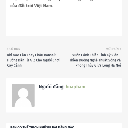
của đất trời Việt Nam
.
CŨ HƠN
MỚI HƠN
Khi Nào Cần Thay Chậu Bonsai?
Vườn Cảnh Thiên Linh Kỳ Viên –
Hướng Dẫn Từ A–Z Cho Người Chơi
Thiên Đường Nghệ Thuật Sống Và
Cây Cảnh
Phong Thủy Giữa Lòng Hà Nội
Người đăng:
hoapham
BẠN CÓ THỂ THÍCH NHỮNG BÀI ĐĂNG NÀY