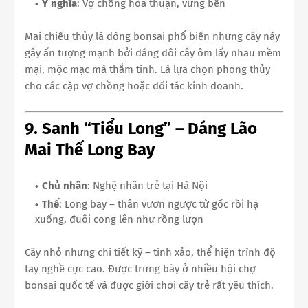
Ý nghĩa
: Vợ chồng hòa thuận, vững bền
Mai chiếu thủy là dòng bonsai phổ biến nhưng cây này
gây ấn tượng mạnh bởi dáng đôi cây ôm lấy nhau mềm
mại, mộc mạc mà thắm tình. Là lựa chọn phong thủy
cho các cặp vợ chồng hoặc đối tác kinh doanh.
9. Sanh “Tiểu Long” – Dáng Lão
Mai Thế Long Bay
Chủ nhân
: Nghệ nhân trẻ tại Hà Nội
Thế
: Long bay – thân vươn ngược từ gốc rồi hạ
xuống, đuôi cong lên như rồng lượn
Cây nhỏ nhưng chi tiết kỹ – tinh xảo, thể hiện trình độ
tay nghề cực cao. Được trưng bày ở nhiều hội chợ
bonsai quốc tế và được giới chơi cây trẻ rất yêu thích.