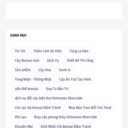
DANH MỤC
Tin Tức
Thiên Linh Kỳ Viên
Tùng La Hán
Cây Bonsai mini
Dịch Vụ
Thiết Kế Thi Công
Sản phẩm
Cây Hoa
Sanh xi
Tùng Nhật - Thông Nhật
Cây Ăn Trái Tạo Hình
uốn thế bonsai
Duy Tu Bảo Trì
dịch vụ đổi cây biệt thự Vinhomes Riverside
Câu lạc bộ bonsai Đầm Trành
Mua Bán Trao Đổi Cho Thuê
Phi Lao
thay cây phong thủy Vinhomes Riverside
Khuyến Mại
Sinh Nhật Clb Bonsai Đầm Trành