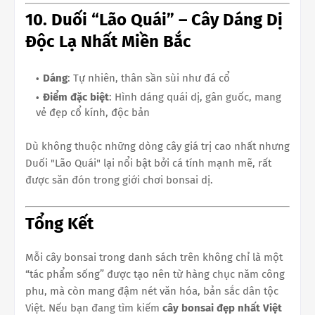
10. Duối “Lão Quái” – Cây Dáng Dị
Độc Lạ Nhất Miền Bắc
Dáng
: Tự nhiên, thân sần sùi như đá cổ
Điểm đặc biệt
: Hình dáng quái dị, gân guốc, mang
vẻ đẹp cổ kính, độc bản
Dù không thuộc những dòng cây giá trị cao nhất nhưng
Duối "Lão Quái" lại nổi bật bởi cá tính mạnh mẽ, rất
được săn đón trong giới chơi bonsai dị.
Tổng Kết
Mỗi cây bonsai trong danh sách trên không chỉ là một
“tác phẩm sống” được tạo nên từ hàng chục năm công
phu, mà còn mang đậm nét văn hóa, bản sắc dân tộc
Việt. Nếu bạn đang tìm kiếm
cây bonsai đẹp nhất Việt