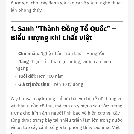
được giới chơi cây đánh giá cao cả về giá trị nghệ thuật
lẫn phong thủy.
1. Sanh “Thành Đồng Tổ Quốc” –
Biểu Tượng Khí Chất Việt
Chủ nhân
: Nghệ nhân Trần Lưu – Hưng Yên
Dáng
: Trực cổ – thân lực lưỡng, vươn cao hiên
ngang
Tuổi đời
: Hơn 100 năm
Giá trị ước tính
: Trên 10 tỷ đồng
Cây bonsai này không chỉ nổi bật với bộ rễ nổi hùng vĩ
và thân u nần cổ thụ, mà còn có ý nghĩa sâu sắc: tượng
trưng cho hình ảnh người lính bảo vệ biên cương. Cây
từng được trưng bày tại nhiều triển lãm lớn trong nước
và lọt top cây cảnh có giá trị phong thủy cao nhất Việt