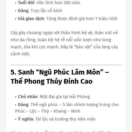
Tuổi đời
: Ước tính hơn 200 năm
Dáng
: Trực lắc cổ kính
Giá giao dịch
: Từng được định giá hơn 1 triệu USD
Cây gây choáng ngợp với thân hình bệ vệ, thân nứt nẻ
như da rồng, toàn bộ hệ rễ nổi uốn lượn như long
mạch, tỏa khí cực mạnh. Đây là “báu vật” của làng cây
cảnh Việt.
5. Sanh “Ngũ Phúc Lâm Môn” –
Thế Phong Thủy Đỉnh Cao
Chủ nhân
: Một đại gia tại Hải Phòng
Dáng
: Thế ngũ phúc – 5 tán chính tượng trưng cho
Phúc – Lộc – Thọ – Khang – Ninh
Ý nghĩa
: Tài lộc và trường thọ viên mãn