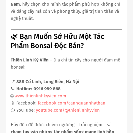
Nam
, hãy chọn cho mình tác phẩm phù hợp không chỉ
về dáng cây mà còn về phong thủy, giá trị tinh thần và
nghệ thuật.
🌿 Bạn Muốn Sở Hữu Một Tác
Phẩm Bonsai Độc Bản?
Thiên Linh Kỳ Viên
– Địa chỉ tin cậy cho người đam mê
bonsai:
📍
888 Cổ Linh, Long Biên, Hà Nội
📞
Hotline: 0916 989 868
🌐
www.thienlinhkyvien.com
📱 Facebook:
facebook.com/canhquannhatban
📺 YouTube:
youtube.com/@thienlinhkyvien
Hãy đến để được chiêm ngưỡng – trải nghiệm – và
chạm tay vào những tác phẩm sống mang linh hồn