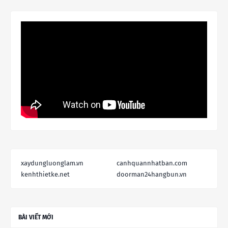
xaydungluonglam.vn
canhquannhatban.com
kenhthietke.net
doorman24hangbun.vn
BÀI VIẾT MỚI