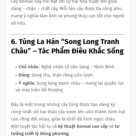
Cây bonsai này nổi bật với sự hài hòa tuyệt đối giữa
dáng – chậu – chất cây. Mỗi tán cây được tỉa công phu,
mang ý nghĩa tâm linh và phong thủy cực tốt cho người
sở hữu.
6. Tùng La Hán “Song Long Tranh
Châu” – Tác Phẩm Điêu Khắc Sống
Chủ nhân
: Nghệ nhân Lê Văn Sáng – Ninh Bình
Dáng
: Song thụ, thân rồng uốn lượn
Ý nghĩa
: Song long tranh châu – mang lại quyền lực
và may mắn tối thượng
Đây là một trong những cây tùng được tạo dáng kỳ
công nhất với hai thân cây vươn lên uốn thành hình hai
con rồng đối nhau, giữa là khối đá hình ngọc châu.
Một tuyệt tác hội tụ cả
kỹ thuật bonsai cao cấp
và
tư
tưởng triết lý Đông phương
.