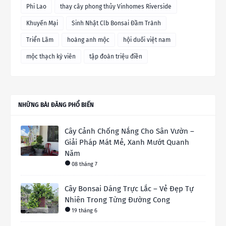
Phi Lao
thay cây phong thủy Vinhomes Riverside
Khuyến Mại
Sinh Nhật Clb Bonsai Đầm Trành
Triển Lãm
hoàng anh mộc
hội duối việt nam
mộc thạch kỳ viên
tập đoàn triệu điền
NHỮNG BÀI ĐĂNG PHỔ BIẾN
Cây Cảnh Chống Nắng Cho Sân Vườn –
Giải Pháp Mát Mẻ, Xanh Mướt Quanh
Năm
08 tháng 7
Cây Bonsai Dáng Trực Lắc – Vẻ Đẹp Tự
Nhiên Trong Từng Đường Cong
19 tháng 6