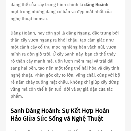
dáng thế của cây trong hình chính là
dáng Hoành
–
một trong những dáng cơ bản và đẹp mắt nhất của
nghệ thuật bonsai.
Dáng Hoành, hay còn gọi là dáng Ngang, đặc trưng bởi
thân cây vươn ngang ra khỏi chậu, tạo cảm giác như
một cành cây cổ thụ mọc nghiêng bên vách núi, vươn
mình ra đón gió trời. Ở cây Sanh này, bạn có thể thấy
rõ thân cây mạnh mẽ, uốn lượn mềm mại và trải dài
sang hai bên, tạo nên một tổng thể hài hòa và đầy tính
nghệ thuật. Phần gốc cây to lớn, vững chãi, cùng với bộ
rễ nấm chảy xuống mặt chậu, không chỉ giúp cây đứng
vững mà còn thể hiện tuổi đời và sự già dặn của tác
phẩm.
Sanh Dáng Hoành: Sự Kết Hợp Hoàn
Hảo Giữa Sức Sống và Nghệ Thuật