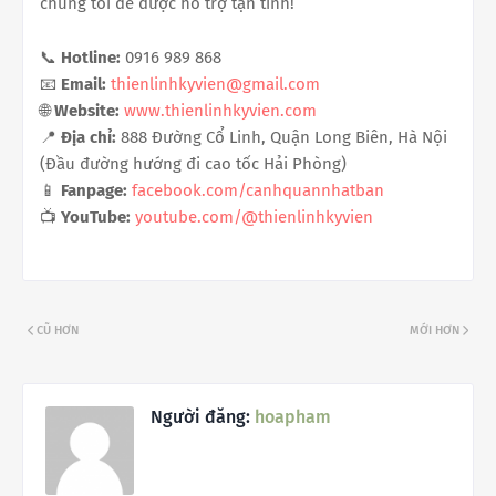
chúng tôi để được hỗ trợ tận tình!
📞
Hotline:
0916 989 868
📧
Email:
thienlinhkyvien@gmail.com
🌐
Website:
www.thienlinhkyvien.com
📍
Địa chỉ:
888 Đường Cổ Linh, Quận Long Biên, Hà Nội
(Đầu đường hướng đi cao tốc Hải Phòng)
📱
Fanpage:
facebook.com/canhquannhatban
📺
YouTube:
youtube.com/@thienlinhkyvien
CŨ HƠN
MỚI HƠN
Người đăng:
hoapham