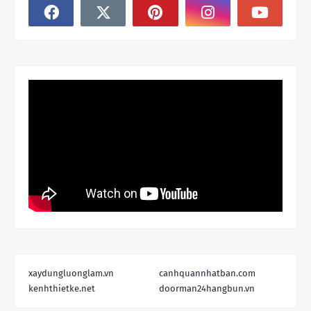
xaydungluonglam.vn
canhquannhatban.com
kenhthietke.net
doorman24hangbun.vn