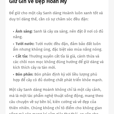
Giữ Gìn Vẻ Đẹp Hoàn Mỹ
Để giữ cho một cây Sanh dáng Hoành luôn xanh tốt và
duy trì dáng thế, cần có sự chăm sóc đều đặn:
Ánh sáng:
Sanh là cây ưa sáng, nên đặt ở nơi có đủ
nắng.
Tưới nước:
Tưới nước đều đặn, đảm bảo đất luôn
ẩm nhưng không úng, đặc biệt vào mùa nắng nóng.
Cắt tỉa:
Thường xuyên cắt tỉa lá già, cành thừa và
các chồi non mọc không đúng hướng để giữ dáng và
kích thích cây ra tán mới.
Bón phân:
Bón phân định kỳ với liều lượng phù
hợp để cây có đủ dưỡng chất phát triển khỏe mạnh.
Một cây Sanh dáng Hoành không chỉ là một cây cảnh,
mà là một tác phẩm nghệ thuật sống động, mang theo
câu chuyện về sự bền bỉ, kiên cường và vẻ đẹp của
thiên nhiên. Chúng không chỉ tô điểm cho không gian
sống mà còn mang lại cảm giác thư thái, an yên cho