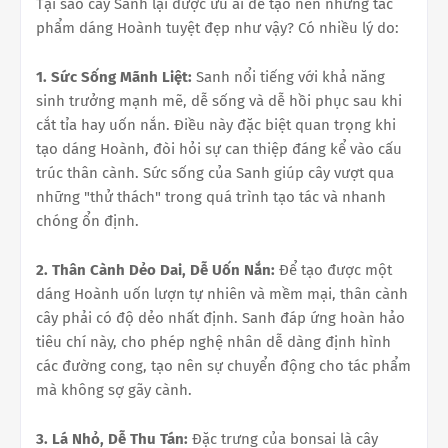
Tại sao cây Sanh lại được ưu ái để tạo nên những tác
phẩm dáng Hoành tuyệt đẹp như vậy? Có nhiều lý do:
1. Sức Sống Mãnh Liệt:
Sanh nổi tiếng với khả năng
sinh trưởng mạnh mẽ, dễ sống và dễ hồi phục sau khi
cắt tỉa hay uốn nắn. Điều này đặc biệt quan trọng khi
tạo dáng Hoành, đòi hỏi sự can thiệp đáng kể vào cấu
trúc thân cành. Sức sống của Sanh giúp cây vượt qua
những "thử thách" trong quá trình tạo tác và nhanh
chóng ổn định.
2. Thân Cành Dẻo Dai, Dễ Uốn Nắn:
Để tạo được một
dáng Hoành uốn lượn tự nhiên và mềm mại, thân cành
cây phải có độ dẻo nhất định. Sanh đáp ứng hoàn hảo
tiêu chí này, cho phép nghệ nhân dễ dàng định hình
các đường cong, tạo nên sự chuyển động cho tác phẩm
mà không sợ gãy cành.
3. Lá Nhỏ, Dễ Thu Tán:
Đặc trưng của bonsai là cây