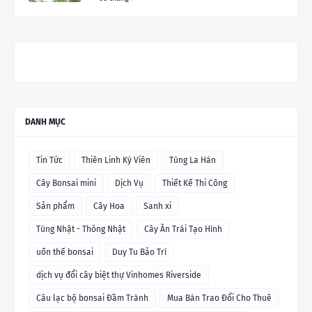
DANH MỤC
Tin Tức
Thiên Linh Kỳ Viên
Tùng La Hán
Cây Bonsai mini
Dịch Vụ
Thiết Kế Thi Công
Sản phẩm
Cây Hoa
Sanh xi
Tùng Nhật - Thông Nhật
Cây Ăn Trái Tạo Hình
uốn thế bonsai
Duy Tu Bảo Trì
dịch vụ đổi cây biệt thự Vinhomes Riverside
Câu lạc bộ bonsai Đầm Trành
Mua Bán Trao Đổi Cho Thuê