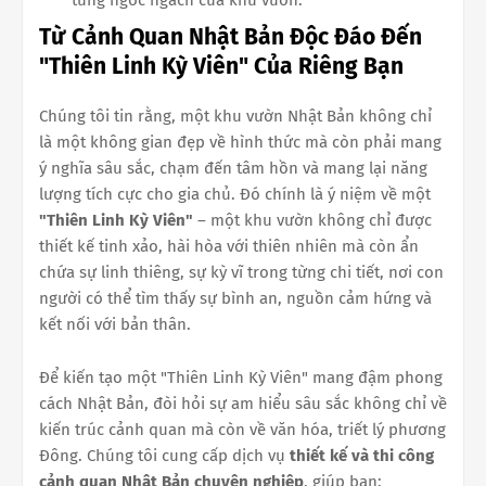
Từ Cảnh Quan Nhật Bản Độc Đáo Đến
"Thiên Linh Kỳ Viên" Của Riêng Bạn
Chúng tôi tin rằng, một khu vườn Nhật Bản không chỉ
là một không gian đẹp về hình thức mà còn phải mang
ý nghĩa sâu sắc, chạm đến tâm hồn và mang lại năng
lượng tích cực cho gia chủ. Đó chính là ý niệm về một
"Thiên Linh Kỳ Viên"
– một khu vườn không chỉ được
thiết kế tinh xảo, hài hòa với thiên nhiên mà còn ẩn
chứa sự linh thiêng, sự kỳ vĩ trong từng chi tiết, nơi con
người có thể tìm thấy sự bình an, nguồn cảm hứng và
kết nối với bản thân.
Để kiến tạo một "Thiên Linh Kỳ Viên" mang đậm phong
cách Nhật Bản, đòi hỏi sự am hiểu sâu sắc không chỉ về
kiến trúc cảnh quan mà còn về văn hóa, triết lý phương
Đông. Chúng tôi cung cấp dịch vụ
thiết kế và thi công
cảnh quan Nhật Bản chuyên nghiệp
, giúp bạn: