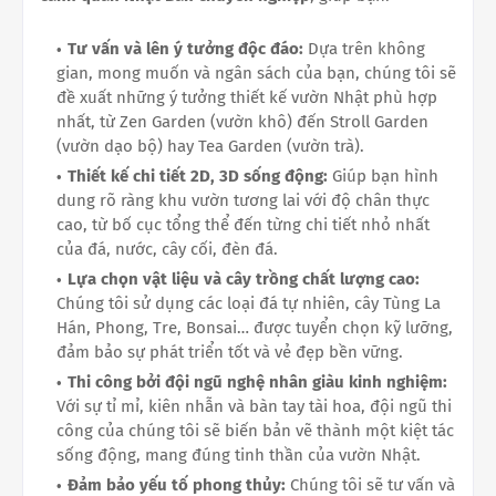
Tư vấn và lên ý tưởng độc đáo:
Dựa trên không
gian, mong muốn và ngân sách của bạn, chúng tôi sẽ
đề xuất những ý tưởng thiết kế vườn Nhật phù hợp
nhất, từ Zen Garden (vườn khô) đến Stroll Garden
(vườn dạo bộ) hay Tea Garden (vườn trà).
Thiết kế chi tiết 2D, 3D sống động:
Giúp bạn hình
dung rõ ràng khu vườn tương lai với độ chân thực
cao, từ bố cục tổng thể đến từng chi tiết nhỏ nhất
của đá, nước, cây cối, đèn đá.
Lựa chọn vật liệu và cây trồng chất lượng cao:
Chúng tôi sử dụng các loại đá tự nhiên, cây Tùng La
Hán, Phong, Tre, Bonsai… được tuyển chọn kỹ lưỡng,
đảm bảo sự phát triển tốt và vẻ đẹp bền vững.
Thi công bởi đội ngũ nghệ nhân giàu kinh nghiệm:
Với sự tỉ mỉ, kiên nhẫn và bàn tay tài hoa, đội ngũ thi
công của chúng tôi sẽ biến bản vẽ thành một kiệt tác
sống động, mang đúng tinh thần của vườn Nhật.
Đảm bảo yếu tố phong thủy:
Chúng tôi sẽ tư vấn và