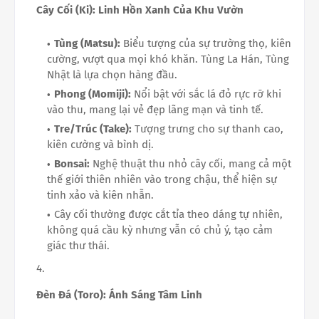
Cây Cối (Ki): Linh Hồn Xanh Của Khu Vườn
Tùng (Matsu):
Biểu tượng của sự trường thọ, kiên
cường, vượt qua mọi khó khăn. Tùng La Hán, Tùng
Nhật là lựa chọn hàng đầu.
Phong (Momiji):
Nổi bật với sắc lá đỏ rực rỡ khi
vào thu, mang lại vẻ đẹp lãng mạn và tinh tế.
Tre/Trúc (Take):
Tượng trưng cho sự thanh cao,
kiên cường và bình dị.
Bonsai:
Nghệ thuật thu nhỏ cây cối, mang cả một
thế giới thiên nhiên vào trong chậu, thể hiện sự
tinh xảo và kiên nhẫn.
Cây cối thường được cắt tỉa theo dáng tự nhiên,
không quá cầu kỳ nhưng vẫn có chủ ý, tạo cảm
giác thư thái.
Đèn Đá (Toro): Ánh Sáng Tâm Linh