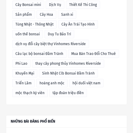
Cây Bonsai mini
Dịch Vụ
Thiết Kế Thi Công
Sản phẩm
Cây Hoa
Sanh xi
Tùng Nhật - Thông Nhật
Cây Ăn Trái Tạo Hình
uốn thế bonsai
Duy Tu Bảo Trì
dịch vụ đổi cây biệt thự Vinhomes Riverside
Câu lạc bộ bonsai Đầm Trành
Mua Bán Trao Đổi Cho Thuê
Phi Lao
thay cây phong thủy Vinhomes Riverside
Khuyến Mại
Sinh Nhật Clb Bonsai Đầm Trành
Triển Lãm
hoàng anh mộc
hội duối việt nam
mộc thạch kỳ viên
tập đoàn triệu điền
NHỮNG BÀI ĐĂNG PHỔ BIẾN