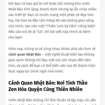
tôi! Bạn có bao giờ bị mê hoặc bởi những khu vườn
Nhật Bản tĩnh lặng, thanh bình nhưng lại ẩn chứa chiều
sâu triết lý? Bạn có muốn mang một phần vẻ đẹp tinh
túy, hài hòa và đầy cảm hứng đó vào không gian sống
của mình, tạo nên một "Thiên Linh Kỳ Viên" riêng biệt?
Nếu câu trả lời là "Có", thì bài viết này chính là dành
cho bạn!
Hôm nay, chúng ta sẽ cùng nhau khám phá sâu hơn về
cảnh quan Nhật Bản
– một nghệ thuật kiến tạo không
gian xanh không chỉ đẹp mắt mà còn chạm đến tâm
hồn, và cách để bạn có thể biến ước mơ đó thành hiện
thực ngay tại chính ngôi nhà mình.
Cảnh Quan Nhật Bản: Nơi Tinh Thần
Zen Hòa Quyện Cùng Thiên Nhiên
Vườn Nhật Bản không chỉ đơn thuần là tập hợp các yếu