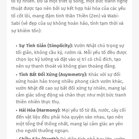
tố tự nhiên. Đó là một triết lý sống, một bức tranh nghệ
thuật được tạo nên bởi sự kết hợp hài hòa của các yếu
tố cốt lõi, mang đậm tinh thần Thiền (Zen) và Wabi-
Sabi (vẻ đẹp của sự không hoàn hảo, tính tạm thời và
sự khiêm tốn):
Sự Tinh Giản (Simplicity):
Vườn Nhật chú trọng sự
tối giản, không cầu kỳ, rườm rà. Mỗi yếu tố đều được
chọn lọc kỹ lưỡng và đặt vào vị trí có chủ đích, tạo
nên sự thanh thoát và không gian thoáng đãng.
Tính Bất Đối Xứng (Asymmetry):
Khác với sự đối
xứng hoàn hảo trong nhiều phong cách vườn khác,
vườn Nhật đề cao sự bất đối xứng tự nhiên, mang lại
cảm giác sống động và chân thực như một bức tranh
thiên nhiên thực thụ.
Hài Hòa (Harmony):
Mọi yếu tố từ đá, nước, cây cối
đến vật liệu đều phải hòa quyện vào nhau, tạo nên
một tổng thể thống nhất, mang lại cảm giác an yên
cho người thưởng ngoạn.
Chiều Sâu (Depth):
Dù diện tích nhỏ hay lớn, vườn