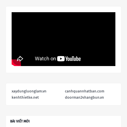
xaydungluonglam.vn
canhquannhatban.com
kenhthietke.net
doorman24hangbun.vn
BÀI VIẾT MỚI