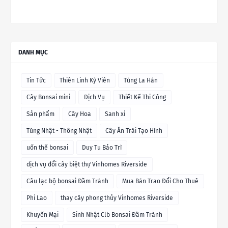
DANH MỤC
Tin Tức
Thiên Linh Kỳ Viên
Tùng La Hán
Cây Bonsai mini
Dịch Vụ
Thiết Kế Thi Công
Sản phẩm
Cây Hoa
Sanh xi
Tùng Nhật - Thông Nhật
Cây Ăn Trái Tạo Hình
uốn thế bonsai
Duy Tu Bảo Trì
dịch vụ đổi cây biệt thự Vinhomes Riverside
Câu lạc bộ bonsai Đầm Trành
Mua Bán Trao Đổi Cho Thuê
Phi Lao
thay cây phong thủy Vinhomes Riverside
Khuyến Mại
Sinh Nhật Clb Bonsai Đầm Trành