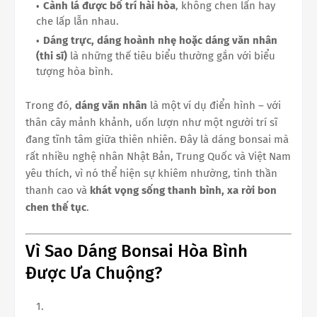
Cành lá được bố trí hài hòa
, không chen lấn hay
che lấp lẫn nhau.
Dáng trực, dáng hoành nhẹ hoặc dáng văn nhân
(thi sĩ)
là những thế tiêu biểu thường gắn với biểu
tượng hòa bình.
Trong đó,
dáng văn nhân
là một ví dụ điển hình – với
thân cây mảnh khảnh, uốn lượn như một người trí sĩ
đang tĩnh tâm giữa thiên nhiên. Đây là dáng bonsai mà
rất nhiều nghệ nhân Nhật Bản, Trung Quốc và Việt Nam
yêu thích, vì nó thể hiện sự khiêm nhường, tinh thần
thanh cao và
khát vọng sống thanh bình, xa rời bon
chen thế tục
.
Vì Sao Dáng Bonsai Hòa Bình
Được Ưa Chuộng?