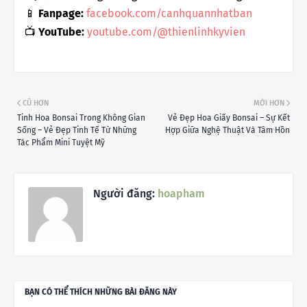
📱
Fanpage:
facebook.com/canhquannhatban
📺
YouTube:
youtube.com/@thienlinhkyvien
CŨ HƠN
MỚI HƠN
Tinh Hoa Bonsai Trong Không Gian
Vẻ Đẹp Hoa Giấy Bonsai – Sự Kết
Sống – Vẻ Đẹp Tinh Tế Từ Những
Hợp Giữa Nghệ Thuật Và Tâm Hồn
Tác Phẩm Mini Tuyệt Mỹ
Người đăng:
hoapham
BẠN CÓ THỂ THÍCH NHỮNG BÀI ĐĂNG NÀY