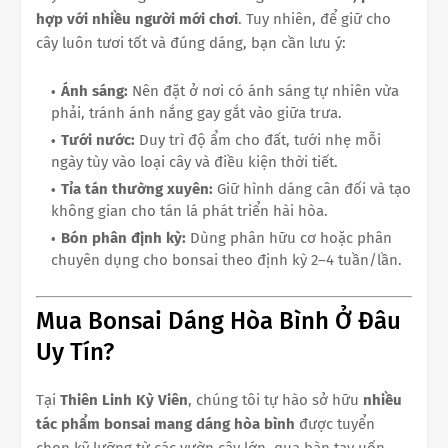
hợp với nhiều người mới chơi
. Tuy nhiên, để giữ cho
cây luôn tươi tốt và đúng dáng, bạn cần lưu ý:
Ánh sáng:
Nên đặt ở nơi có ánh sáng tự nhiên vừa
phải, tránh ánh nắng gay gắt vào giữa trưa.
Tưới nước:
Duy trì độ ẩm cho đất, tưới nhẹ mỗi
ngày tùy vào loại cây và điều kiện thời tiết.
Tỉa tán thường xuyên:
Giữ hình dáng cân đối và tạo
không gian cho tán lá phát triển hài hòa.
Bón phân định kỳ:
Dùng phân hữu cơ hoặc phân
chuyên dụng cho bonsai theo định kỳ 2–4 tuần/lần.
Mua Bonsai Dáng Hòa Bình Ở Đâu
Uy Tín?
Tại
Thiên Linh Kỳ Viên
, chúng tôi tự hào sở hữu
nhiều
tác phẩm bonsai mang dáng hòa bình
được tuyển
chọn kỹ lưỡng từ các vườn cây lớn, qua bàn tay uốn