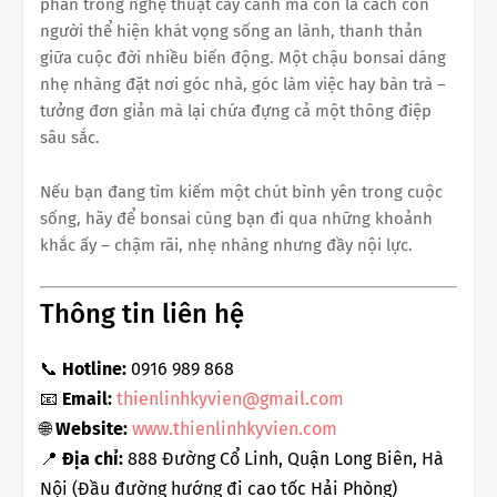
phần trong nghệ thuật cây cảnh mà còn là cách con
người thể hiện khát vọng sống an lành, thanh thản
giữa cuộc đời nhiều biến động. Một chậu bonsai dáng
nhẹ nhàng đặt nơi góc nhà, góc làm việc hay bàn trà –
tưởng đơn giản mà lại chứa đựng cả một thông điệp
sâu sắc.
Nếu bạn đang tìm kiếm một chút bình yên trong cuộc
sống, hãy để bonsai cùng bạn đi qua những khoảnh
khắc ấy – chậm rãi, nhẹ nhàng nhưng đầy nội lực.
Thông tin liên hệ
📞
Hotline:
0916 989 868
📧
Email:
thienlinhkyvien@gmail.com
🌐
Website:
www.thienlinhkyvien.com
📍
Địa chỉ:
888 Đường Cổ Linh, Quận Long Biên, Hà
Nội (Đầu đường hướng đi cao tốc Hải Phòng)