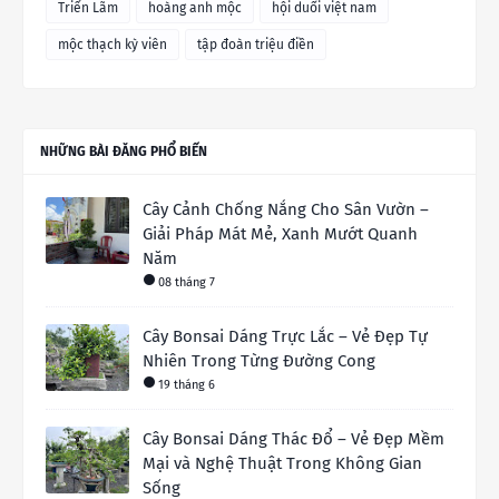
Triển Lãm
hoàng anh mộc
hội duối việt nam
mộc thạch kỳ viên
tập đoàn triệu điền
NHỮNG BÀI ĐĂNG PHỔ BIẾN
Cây Cảnh Chống Nắng Cho Sân Vườn –
Giải Pháp Mát Mẻ, Xanh Mướt Quanh
Năm
08 tháng 7
Cây Bonsai Dáng Trực Lắc – Vẻ Đẹp Tự
Nhiên Trong Từng Đường Cong
19 tháng 6
Cây Bonsai Dáng Thác Đổ – Vẻ Đẹp Mềm
Mại và Nghệ Thuật Trong Không Gian
Sống