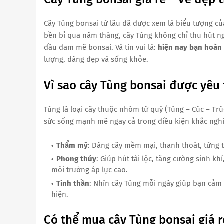
Cây Tùng bonsai từ lâu đã được xem là biểu tượng của
bền bỉ qua năm tháng, cây Tùng không chỉ thu hút n
đầu đam mê bonsai. Và tin vui là:
hiện nay bạn hoàn 
lượng, dáng đẹp và sống khỏe.
Vì sao cây Tùng bonsai được yêu 
Tùng là loại cây thuộc nhóm tứ quý (Tùng – Cúc – Trú
sức sống mạnh mẽ ngay cả trong điều kiện khắc nghiệt
Thẩm mỹ
: Dáng cây mềm mại, thanh thoát, từng 
Phong thủy
: Giúp hút tài lộc, tăng cường sinh k
môi trường áp lực cao.
Tinh thần
: Nhìn cây Tùng mỗi ngày giúp bạn cảm 
hiện.
Có thể mua cây Tùng bonsai giá 