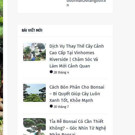
doorman24hangbun.v
n
BÀI VIẾT MỚI
Dịch Vụ Thay Thế Cây Cảnh
Cao Cấp Tại Vinhomes
Riverside | Chăm Sóc Và
Làm Mới Cảnh Quan
28 tháng 4
Cách Bón Phân Cho Bonsai
– Bí Quyết Giúp Cây Luôn
Xanh Tốt, Khỏe Mạnh
30 tháng 7
Tỉa Rễ Bonsai Có Cần Thiết
Không? – Góc Nhìn Từ Nghệ
Nhân Bonsai