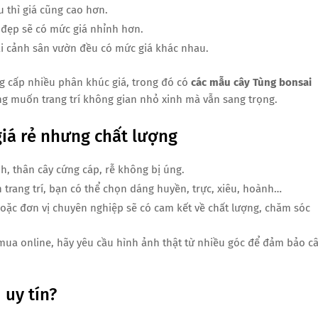
u thì giá cũng cao hơn.
u đẹp sẽ có mức giá nhỉnh hơn.
ại cảnh sân vườn đều có mức giá khác nhau.
ng cấp nhiều phân khúc giá, trong đó có
các mẫu cây Tùng bonsai
g muốn trang trí không gian nhỏ xinh mà vẫn sang trọng.
iá rẻ nhưng chất lượng
h, thân cây cứng cáp, rễ không bị úng.
 trang trí, bạn có thể chọn dáng huyền, trực, xiêu, hoành…
hoặc đơn vị chuyên nghiệp sẽ có cam kết về chất lượng, chăm sóc
mua online, hãy yêu cầu hình ảnh thật từ nhiều góc để đảm bảo c
 uy tín?