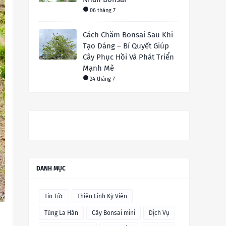
06 tháng 7
Cách Chăm Bonsai Sau Khi
Tạo Dáng – Bí Quyết Giúp
Cây Phục Hồi Và Phát Triển
Mạnh Mẽ
24 tháng 7
DANH MỤC
Tin Tức
Thiên Linh Kỳ Viên
Tùng La Hán
Cây Bonsai mini
Dịch Vụ