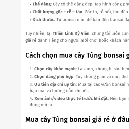
Thế dáng
: Cây có thế dáng đẹp, tạo hình công ph
Chất lượng gốc – rễ – tán
: Gốc to, rễ nổi, tán đề
Kích thước
: Từ bonsai mini để bàn đến bonsai đ
Tuy nhiên, tại
Thiên Linh Kỳ Viên
, chúng tôi luôn cu
giá rẻ
dành riêng cho người mới chơi hoặc khách hàn
Cách chọn mua cây Tùng bonsai g
Chọn cây khỏe mạnh
: Lá xanh, không bị sâu bện
Chọn dáng phù hợp
: Tùy không gian và mục đích
Ưu tiên địa chỉ uy tín
: Mua tại các vườn bonsai 
hậu mãi và hướng dẫn chi tiết.
Xem ảnh/video thực tế trước khi đặt
: Nếu bạn 
đúng mô tả.
Mua cây Tùng bonsai giá rẻ ở đâu