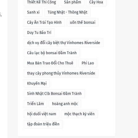
Thiết Kế Thi Công
Sản phẩm
Cây Hoa
Sanh xi
Tùng Nhật - Thông Nhật
,
Cây Ăn Trái Tạo Hình
uốn thế bonsai
Duy Tu Bảo Trì
dịch vụ đổi cây biệt thự Vinhomes Riverside
Câu lạc bộ bonsai Đầm Trành
Mua Bán Trao Đổi Cho Thuê
Phi Lao
thay cây phong thủy Vinhomes Riverside
Khuyến Mại
Sinh Nhật Clb Bonsai Đầm Trành
Triển Lãm
hoàng anh mộc
hội duối việt nam
mộc thạch kỳ viên
tập đoàn triệu điền