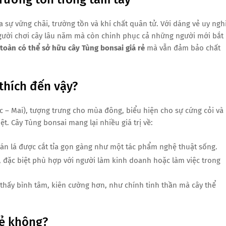
 sự vững chãi, trường tồn và khí chất quân tử. Với dáng vẻ uy nghi
gười chơi cây lâu năm mà còn chinh phục cả những người mới bắt
toàn có thể sở hữu cây Tùng bonsai giá rẻ
mà vẫn đảm bảo chất
thích đến vậy?
c – Mai), tượng trưng cho mùa đông, biểu hiện cho sự cứng cỏi và
. Cây Tùng bonsai mang lại nhiều giá trị về:
tán lá được cắt tỉa gọn gàng như một tác phẩm nghệ thuật sống.
hí, đặc biệt phù hợp với người làm kinh doanh hoặc làm việc trong
thấy bình tâm, kiên cường hơn, như chính tinh thần mà cây thể
rẻ không?