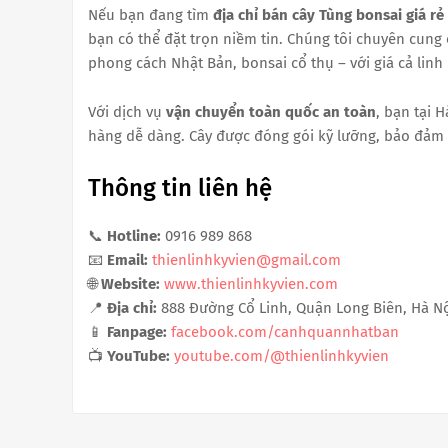
Nếu bạn đang tìm
địa chỉ bán cây Tùng bonsai giá 
bạn có thể đặt trọn niềm tin. Chúng tôi chuyên cung 
phong cách Nhật Bản, bonsai cổ thụ – với giá cả linh 
Với dịch vụ
vận chuyển toàn quốc an toàn
, bạn tại 
hàng dễ dàng. Cây được đóng gói kỹ lưỡng, bảo đảm 
Thông tin liên hệ
📞
Hotline:
0916 989 868
📧
Email:
thienlinhkyvien@gmail.com
🌐
Website:
www.thienlinhkyvien.com
📍
Địa chỉ:
888 Đường Cổ Linh, Quận Long Biên, Hà Nộ
📱
Fanpage:
facebook.com/canhquannhatban
📺
YouTube:
youtube.com/@thienlinhkyvien