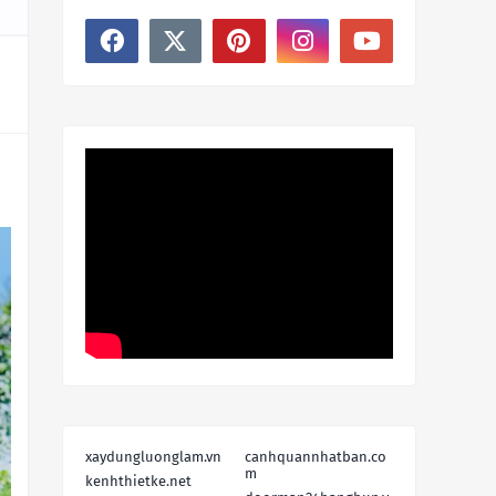
xaydungluonglam.vn
canhquannhatban.co
m
kenhthietke.net