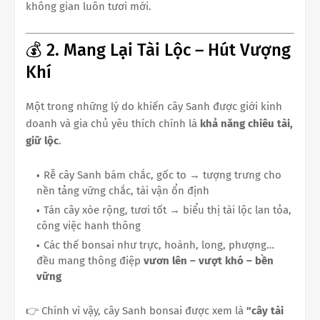
không gian luôn tươi mới.
💰 2. Mang Lại Tài Lộc – Hút Vượng
Khí
Một trong những lý do khiến cây Sanh được giới kinh
doanh và gia chủ yêu thích chính là
khả năng chiêu tài,
giữ lộc
.
Rễ cây Sanh bám chắc, gốc to → tượng trưng cho
nền tảng vững chắc, tài vận ổn định
Tán cây xòe rộng, tươi tốt → biểu thị tài lộc lan tỏa,
công việc hanh thông
Các thế bonsai như trực, hoành, long, phượng…
đều mang thông điệp
vươn lên – vượt khó – bền
vững
👉 Chính vì vậy, cây Sanh bonsai được xem là
"cây tài