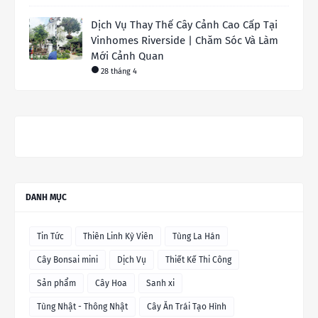
Dịch Vụ Thay Thế Cây Cảnh Cao Cấp Tại
Vinhomes Riverside | Chăm Sóc Và Làm
Mới Cảnh Quan
28 tháng 4
DANH MỤC
Tin Tức
Thiên Linh Kỳ Viên
Tùng La Hán
Cây Bonsai mini
Dịch Vụ
Thiết Kế Thi Công
Sản phẩm
Cây Hoa
Sanh xi
Tùng Nhật - Thông Nhật
Cây Ăn Trái Tạo Hình