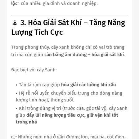
lộc"
của nhiều gia đình và doanh nghiệp.
🧘 3. Hóa Giải Sát Khí – Tăng Năng
Lượng Tích Cực
Trong phong thủy, cây xanh không chỉ có vai trò trang
trí mà còn giúp
cân bằng âm dương – hóa giải sát khí
.
Đặc biệt với cây Sanh:
Tán lá rậm rạp giúp
hóa giải các luồng khí xấu
Hệ rễ nổi uyển chuyển biểu trưng cho dòng năng
lượng linh hoạt, thông suốt
Khi trồng đúng vị trí (trước cửa, góc tài vị), cây Sanh
giúp
đẩy lùi năng lượng tiêu cực, giữ vận khí tốt
trong nhà
👉 Những ngôi nhà ở gần đường lớn, ngã ba, cột điện…