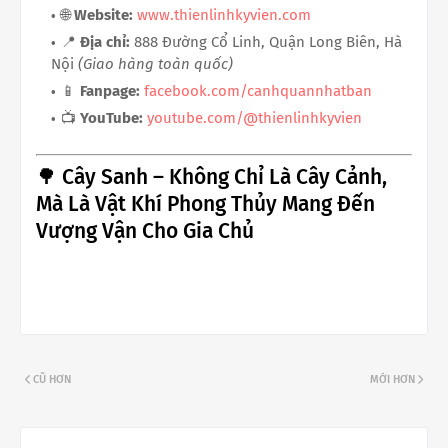
🌐
Website:
www.thienlinhkyvien.com
📍
Địa chỉ:
888 Đường Cổ Linh, Quận Long Biên, Hà
Nội
(Giao hàng toàn quốc)
📱
Fanpage:
facebook.com/canhquannhatban
📺
YouTube:
youtube.com/@thienlinhkyvien
🌳 Cây Sanh – Không Chỉ Là Cây Cảnh,
Mà Là Vật Khí Phong Thủy Mang Đến
Vượng Vận Cho Gia Chủ
CŨ HƠN
MỚI HƠN