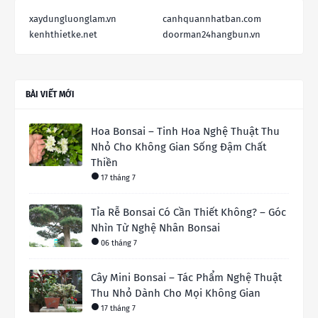
xaydungluonglam.vn
canhquannhatban.com
kenhthietke.net
doorman24hangbun.vn
BÀI VIẾT MỚI
Hoa Bonsai – Tinh Hoa Nghệ Thuật Thu
Nhỏ Cho Không Gian Sống Đậm Chất
Thiền
17 tháng 7
Tỉa Rễ Bonsai Có Cần Thiết Không? – Góc
Nhìn Từ Nghệ Nhân Bonsai
06 tháng 7
Cây Mini Bonsai – Tác Phẩm Nghệ Thuật
Thu Nhỏ Dành Cho Mọi Không Gian
17 tháng 7