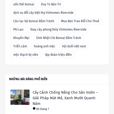
uốn thế bonsai
Duy Tu Bảo Trì
dịch vụ đổi cây biệt thự Vinhomes Riverside
Câu lạc bộ bonsai Đầm Trành
Mua Bán Trao Đổi Cho Thuê
Phi Lao
thay cây phong thủy Vinhomes Riverside
Khuyến Mại
Sinh Nhật Clb Bonsai Đầm Trành
Triển Lãm
hoàng anh mộc
hội duối việt nam
mộc thạch kỳ viên
tập đoàn triệu điền
NHỮNG BÀI ĐĂNG PHỔ BIẾN
Cây Cảnh Chống Nắng Cho Sân Vườn –
Giải Pháp Mát Mẻ, Xanh Mướt Quanh
Năm
08 tháng 7